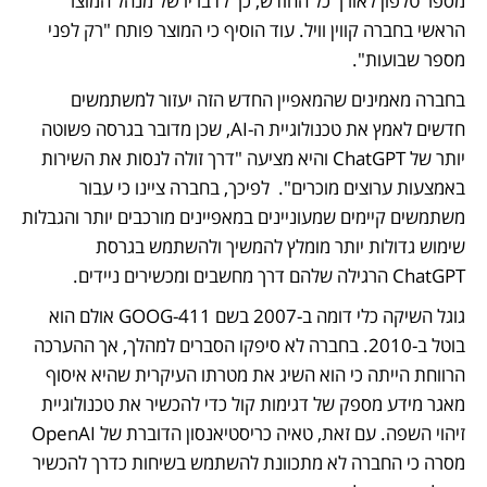
מספר טלפון לאורך כל החודש, כך לדבריו של מנהל המוצר 
הראשי בחברה קווין וויל. עוד הוסיף כי המוצר פותח "רק לפני 
מספר שבועות". 
בחברה מאמינים שהמאפיין החדש הזה יעזור למשתמשים 
חדשים לאמץ את טכנולוגיית ה-AI, שכן מדובר בגרסה פשוטה 
יותר של ChatGPT והיא מציעה "דרך זולה לנסות את השירות 
באמצעות ערוצים מוכרים".  לפיכך, בחברה ציינו כי עבור 
משתמשים קיימים שמעוניינים במאפיינים מורכבים יותר והגבלות 
שימוש גדולות יותר מומלץ להמשיך ולהשתמש בגרסת 
ChatGPT הרגילה שלהם דרך מחשבים ומכשירים ניידים. 
גוגל השיקה כלי דומה ב-2007 בשם 411-GOOG אולם הוא 
בוטל ב-2010. בחברה לא סיפקו הסברים למהלך, אך ההערכה 
הרווחת הייתה כי הוא השיג את מטרתו העיקרית שהיא איסוף 
מאגר מידע מספק של דגימות קול כדי להכשיר את טכנולוגיית 
זיהוי השפה. עם זאת, טאיה כריסטיאנסון הדוברת של OpenAI  
מסרה כי החברה לא מתכוונת להשתמש בשיחות כדרך להכשיר 