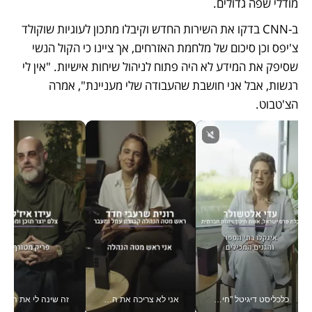
מודלי שפה גדולים. 
ב-CNN בדקו את השירות החדש וקיבלו מתכון לעוגיות שוקולד 
צ'יפס וכן סיכום של מלחמת האזרחים, אך ציינו כי הקול הנשי 
שסיפק את המידע לא היה פתוח לניהול שיחות אישיות. "אין לי 
רגשות, אבל אני חושבת שהעבודה שלי מעניינת", אמרה 
הצ'טבוט. 
כלכליסט דיגיטל "חינוך הוא המשימה של החיים שלי"_v
אני לא צריכה את המשרד: רונית שרעבי-חדד מנהלת ארגון של 30000 עובדים מכל מקום_v
זה שינה לי את החיים: 