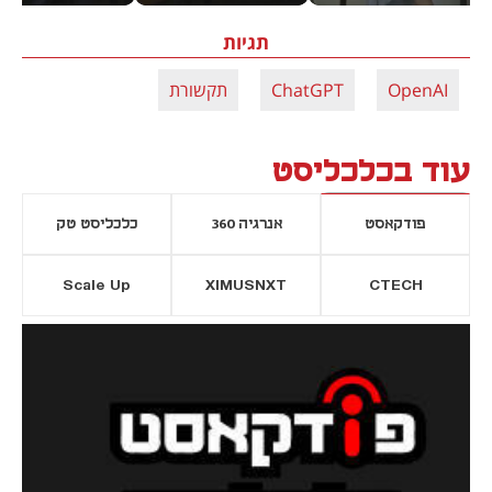
תגיות
OpenAI
ChatGPT
תקשורת
עוד בכלכליסט
פודקאסט
אנרגיה 360
כלכליסט טק
Scale Up
XIMUSNXT
CTECH
יסייה חדשה
נפתח בכרטיסייה חדשה