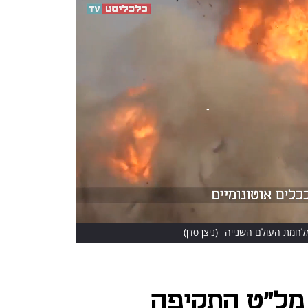
מלחמת העולם השנייה
(ניצן סדן)
 מל"ט התקיפה