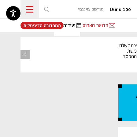
Duns 100
פורטל פיננסי
נפתח בכרטיסייה חדשה
הדואר האדום
ועידות
המהדורה הדיגיטלית
יכה לשלם
כישת
BASE: ההפסד
הרבעוני זינק ל-76