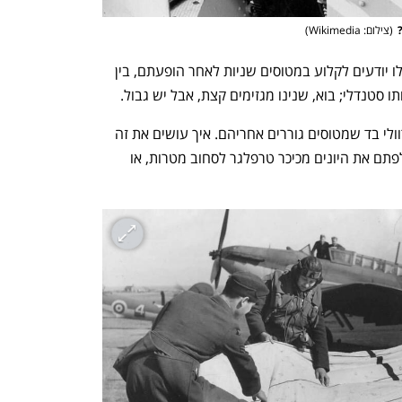
(
צילום: Wikimedia
)
כשסיפר הלורד הבריטי שתותחני הנ"מ שלו יודעים לקלוע במטוסים שניות לאחר הופעתם, בין 
ו סטנדלי; בוא, שנינו מגזימים קצת, אבל יש גבול. 
הרי אימוני נ"מ מתבססים על קליעה בשרוולי בד שמטוסים גוררים אחריהם. איך עושים את זה 
בצלילה בלי לפגוע במטוס עצמו? מה, אילפתם את היונים מכיכר טרפלגר לסחוב מטרות, או 
נפתח בכרטיסייה חדשה
נפתח בכרטיסייה חדשה