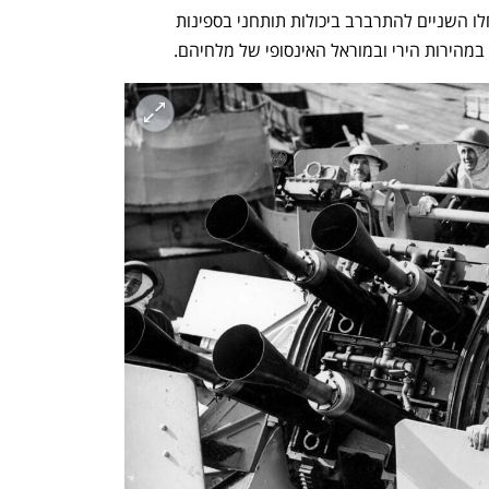
וכמו בכל פגישה בין אדמירלים גדולים, החלו השניים להתרברב ביכולות תותחני בספינות 
במהירות הירי ובמוראל האינסופי של מלחיהם. 