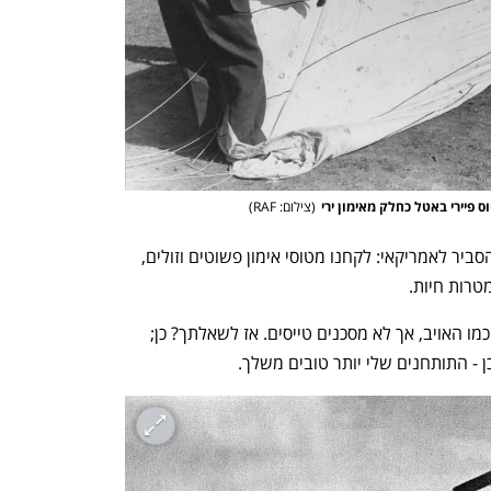
ענף במתח גבוה
מדברים כלכלה, עסקים ומה שב
וס פיירי באטל כחלק מאימון ירי
(
צילום: RAF
)
הלורד צ'טפילד, בחיוך הכי זחוח שיש לו, הסביר לאמריקאי: לקחנו מטוסי אימון פשוטים וזולים, 
רות חיות. 
כך מתאמנים התותחנים על כלים שטסים כמו האויב, אך לא מסכנים טייסים. אז לשאלתך? כן; 
כן - התותחנים שלי יותר טובים משלך. 