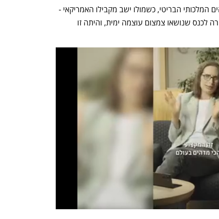
לגם ממנה הלורד צ'אטפילד, מפקד חיל הים המלכותי הבריטי, כשמולו ישב מקבילו האמריקאי - 
האדמירל וויליאם סטנדלי. הנ"ל הגיע העירה לכנס שנושאו צמצום עוצמה ימית, והיתה זו 