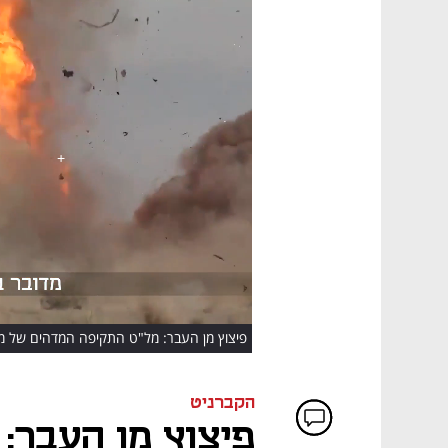
HD
פיצוץ מן העבר: מל"ט התקיפה המדהים של 
הקברניט
פיצוץ מן העבר: