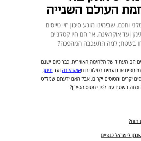
מת העולם השנייה
י וחכם, שבימינו מונע סיכון חיי טייסים
ימן ועד אוקראינה. אך הם היו קטלניים
שלום, כאן הקברניט; כולם יודעים שמל"טים הם העתיד של הלחימה האווירית. כבר כיום ישנם 
דחפים או רועמים בסילונים מ
אוקראינה
 ועד 
תימן
, 
ומחסלים מטרות בכל העולם בלי לסכן טייסים יקרים ומטוסים יקרים. אבל האם ידעתם שמל"ט 
 מוח?
שנתן לישראל כנפיים