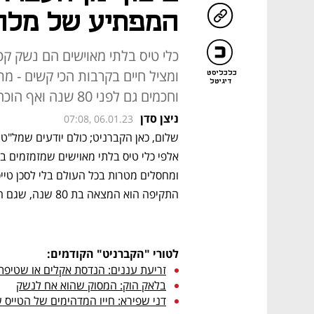
המפתיע של מלח
כלי טיס בלתי מאוישים הם נשק קטלנ
ומציל חיים בקרבות הכי קשים - מת
כלכליסט
דיגיטל
וחכמים גם לפני 80 שנה ואף הוכחו בשטח; למה התעכבה המהפכה?
ניצן סדן
07:08, 06.01.23
אלפי כלי טיס בלתי מאוישים שמזמזמים במ
התקיפה הוא המצאה בת 80 שנה, שגם הוכחה בשטח עוד לפני מטוס הסילון?
לטורי "הקברניט" הקודמים:
זריעת עננים: הנדסת אקלים או שטיפת
בלאק הוק: המסוק שהוא אח לנשק
דני שפירא: חייו המדהימים של הטייס 