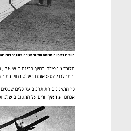
CTech – the
הבית של ההייטק הישראלי
חיילים בריטיים מכינים שרוול מטרה, שייגרר בידי מט
והתחלנו להטיס אותם בשלט רחוק בתור מט
אנחנו ועוד איך יורים על המטוסים שלנו ו