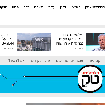
כלכליסט-טק
בארץ
נדל"ן
עולם
משפט
רכב
פנאי
מוסף
באלטשולר שחם
וויקס ממש
מפיקים לקחים: "זה
ביוקר על ר
כבר לא 'וואן מן' שואו
44
של גילעד"
אלמוג עזר
סופי שולמן
מיליון דולר
הקברניט
מכשירים ומדריכים
שוברת קודים
TechTalk