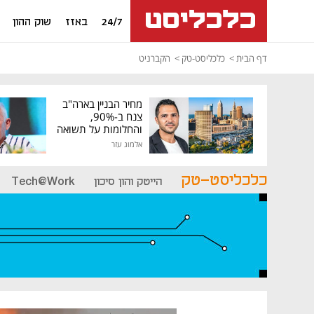
24/7
באזז
שוק ההון
דף הבית
כלכליסט-טק
הקברניט
מחיר הבניין בארה"ב
צנח ב-90%,
והחלומות על תשואה
גבוהה התנפצו
אלמוג עזר
כלכליסט-טק
הייטק והון סיכון
Tech@Work