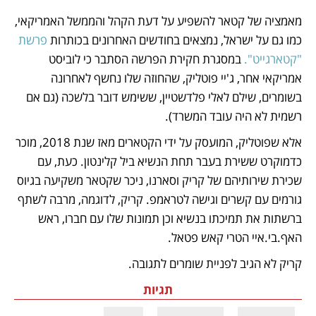
מאמציה של קטאר להשפיע על דעת הקהל והממשל האמריקאי, 
כמו גם על ישראל, נמצאים בחודשים האחרונים בכותרות 
פרשת 
"קטארגייט". 
במסגרת חקירת הפרשה הסתבר כי לוביסט 
אמריקאי אחר, ג'יי פוטליק, שהחוזה שלו נחשף לאחרונה 
בשומרים, שילם לאלי פלדשטיין, ששימש דובר בלשכה (גם אם 
רשמית לא היה עובד המשרד).
אלא שפוטליק, המועסק על ידי הקטארים מאז שנת 2018, מוכר 
כדמוקרט ששירת בעבר תחת הנשיא ביל קלינטון. כעת, עם 
שכירת שירותיהם של קריק וסארנו, ניכר שקטאר משקיעה בגיוס 
גורמים עם קשרים וגישה לטראמפ. קריק, לדוגמה, מרבה לשתף 
ברשתות את תמיכתו בנשיא וכן תמונות שלו עם חברו, ראש 
האף.בי.איי הטרי קאש פטאל. 
קריק לא הגיב לפניית שומרים לתגובה. 
תגיות