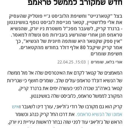
חדש שמקורב לממשל טראמפ
בצל "קטארגייט" וחשיפת הלוביסט ג'יי פוטליק שהעסיק
את אלי פלדשטיין, קטאר מגייסת לוביסט נוסף בוושינגטון
- ברנרד קריק, לשעבר מפכ"ל משטרת ניו יורק, שהנשיא
טראמפ חנן אחרי שהורשע בעבירות מס ונשלח למאסר.
"אין ספק שקטאר היא שותפה חיונית של הנשיא", כך
אמר קריק שיקבל 80 אלף דולר בחודש מהקטארים.
חשיפת שומרים
אורי בלאו, שומרים
|
15:03, 22.04.25
המאמצים של קטאר לקדם את האינטרסים שלה אל מול ממשלו 
נפתח בכרטיסייה חדשה
נפתח בכרטיסייה חדשה
של הנשיא דונלד טראמפ עולים שלב. שומרים חושף כי שגרירות 
קטאר בארה"ב שכרה לפני כעשרה ימים את ברנרד קריק, 
המקורב לממשל טראמפ, כלוביסט שלה בוושינגטון. 
קריק הוא גם מקורבו של רודי ג'וליאני, עורך דינו לשעבר ו
איש 
אמונו של הנשיא טראמפ.
 את דרכו החל קריק כנהג וכשומר 
הראש של ג'וליאני עוד לפני שזה נבחר לראשות עיריית ניו יורק, 