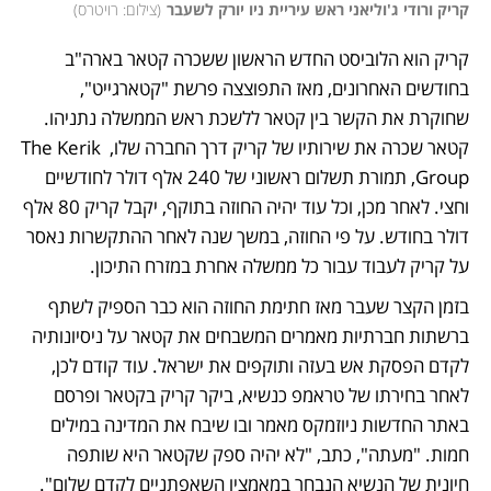
קריק ורודי ג'וליאני ראש עיריית ניו יורק לשעבר
(
צילום: רויטרס
)
קריק הוא הלוביסט החדש הראשון ששכרה קטאר בארה"ב 
בחודשים האחרונים, מאז התפוצצה פרשת "קטארגייט", 
שחוקרת את הקשר בין קטאר ללשכת ראש הממשלה נתניהו. 
קטאר שכרה את שירותיו של קריק דרך החברה שלו, The Kerik 
Group, תמורת תשלום ראשוני של 240 אלף דולר לחודשיים 
וחצי. לאחר מכן, וכל עוד יהיה החוזה בתוקף, יקבל קריק 80 אלף 
דולר בחודש. על פי החוזה, במשך שנה לאחר ההתקשרות נאסר 
על קריק לעבוד עבור כל ממשלה אחרת במזרח התיכון. 
בזמן הקצר שעבר מאז חתימת החוזה הוא כבר הספיק לשתף 
ברשתות חברתיות מאמרים המשבחים את קטאר על ניסיונותיה 
לקדם הפסקת אש בעזה ותוקפים את ישראל. עוד קודם לכן, 
לאחר בחירתו של טראמפ כנשיא, ביקר קריק בקטאר ופרסם 
באתר החדשות ניוזמקס מאמר ובו שיבח את המדינה במילים 
חמות. "מעתה", כתב, "לא יהיה ספק שקטאר היא שותפה 
חיונית של הנשיא הנבחר במאמציו השאפתניים לקדם שלום". 