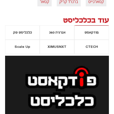
קטארגייט
ברנרד קריק
קטאר
עוד בכלכליסט
פודקאסט
אנרגיה 360
כלכליסט טק
Scale Up
XIMUSNXT
CTECH
יסייה חדשה
נפתח בכרטיסייה חדשה