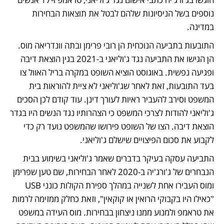
נוספים בשל הניסיונות שלהם לבטל את תוצאות הבחירות 
במדינה. 
התובעות בתביעה הנוכחית הן רובי פרימן ובתה וונדריאה מוס. 
הן הגישו את התביעה נגד ג'וליאני ב-2021 בגין הוצאת דיבה 
ופגיעה נפשית. באוגוסט הוציא השופט במקרה בריל האוול צו 
בעד התובעות, זאת לאחר שג'וליאני לא ציית להוראות בית 
המשפט וסירב להעביר ראיות לעורך דינן. עוד קודם לכן הסכים 
ג'וליאני להודות לצרכי המשפט כי הצהרותיו נגד הנשים היו בגדר 
הוצאת דיבה. הצו של השופט פירושו שהמשפט נועד רק כדי 
לקבוע את סכום הפיצויים שישלם ג'וליאני. 
התביעה עסקה בעיקר בדברים שאמר ג'וליאני בשימוע בבית 
הנבחרים של ג'ורג'יה ב-2020 לאחר הבחירות, שם טען שפרימן 
ומוס העבירו אחת לשנייה במהלך ספירת הקולות כונני USB 
"כאילו היו בקבוקי הרואין או קוקאין", וזאת כחלק ממזימה לרמות 
את טראמפ ולמנוע ממנו ניצחון בבחירות. מוס העידה במשפט 