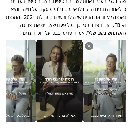
שהן בכלל העבירו אחת לשנייה חטיפים. האם הוסיפה בעדותה 
כי לאחר הדברים הן קיבלו איומים בלתי פוסקים על חייהן, והיא 
נאלצה לעזוב את הבית שלה לחודשיים בתחילת 2021 בהמלצת 
ה-FBI. "אני מפחדת כל כך בכל פעם שאני יוצאת וצריכה 
להשתמש בשם שלי", אמרה פרימן בבכי על דוכן העדים. 
חינוך הוא המשישמה של החיים שלי - V
אני לא צריכה את המשרד: רונית שרעבי-חדד מנהלת ארגון של 30000 עובדים מכל מקום_v
כלכליסט דיגיטל