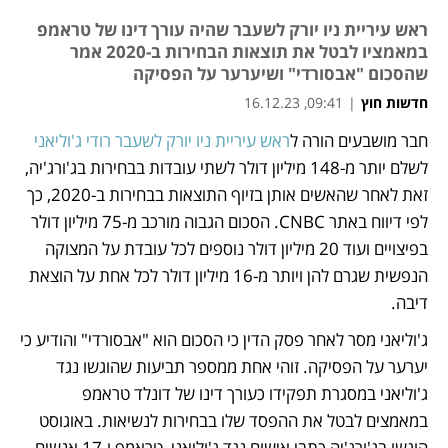
ראש עיריית ניו יורק לשעבר שהיה עורך דינו של טראמפ
במאמציו לבטל את תוצאות הבחירות ב-2020 אמר
שהסכום "אבסורדי" ושיערער על הפסיקה
חדשות חוץ
|
09:41, 16.12.23
חבר מושבעים הורה ל
ראש עיריית ניו יורק לשעבר רודי ג'וליאני
נפתח בכרטיסייה חדשה
לשלם יותר מ-148 מיליון דולר לשתי עובדות בבחירות בג'ורג'יה, 
זאת לאחר שהאשים אותן בזיוף התוצאות בבחירות ב-2020, כך 
לפי דיווח באתר CNBC. הסכום הגבוה מורכב מ-75 מיליון דולר 
בפיצויים ועוד 20 מיליון דולר נוספים לכל עובדת על המצוקה 
הנפשית שגרם להן ויותר מ-16 מיליון דולר לכל אחת על הוצאת 
דיבה. 
ג'וליאני מסר לאחר פסק הדין כי הסכום הוא "אבסורדי" והודיע כי 
יערער על הפסיקה. זוהי אחת ממספר תביעות שהוגשו נגד 
ג'וליאני במסגרת תפקידו כעורך דינו של דונלד טראמפ 
במאמצים לבטל את ההפסד שלו בבחירות לנשיאות. באוגוסט 
הוגשו בג'ורג'יה כתבי אישום נגד ג'וליאני, טראמפ ו-17 אנשים 