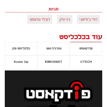
תגיות
רודי ג'וליאני
ניו יורק
דונלד טראמפ
עוד בכלכליסט
פודקאסט
אנרגיה 360
כלכליסט טק
Scale Up
XIMUSNXT
CTECH
יסייה חדשה
נפתח בכרטיסייה חדשה