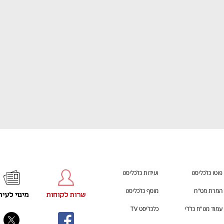
h – the gateway to Tech
You're NXT
פוטו כלכליסט
ועידות כלכליסט
המרת מט"ח
מוסף כלכליסט
שרות לקוחות
מינוי לעית
עמוד מט"ח כללי
כלכליסט TV