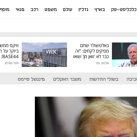
כלכליסט-טק
בארץ
נדל"ן
עולם
משפט
רכב
פנאי
מוסף
באלטשולר שחם
וויקס ממש
מפיקים לקחים: "זה
ביוקר על ר
כבר לא 'וואן מן' שואו
44
של גילעד"
אלמוג עזר
סופי שולמן
מיליון דולר
ביבה
בשולי החדשות
משבר האקלים
פיננשל טיימס