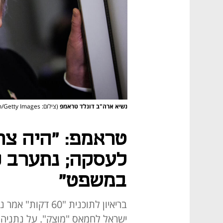
נשיא ארה"ב דונלד טראמפ
(צילום: Samuel Corum/Getty Images)
טראמפ: "היה צרי
לעסקה; נתערב כד
במשפט"
בריאיון לתוכנית "
ישראל לחמאס "מוצק". על נתניהו: