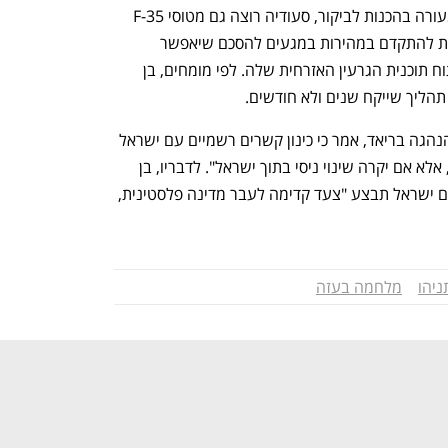
הסעודי. לפי גורם אמריקני וגורם נוסף המעורה בהכנות לביקור, סעודיה רוצה גם מטוסי F-35 
חמקניים עבור חיל האוויר שלה - ומעוניינת להתקדם במהירות במגעים להסכם שיאפשר 
למדינה גישה לטכנולוגיה אמריקנית לפיתוח תוכנית הגרעין האזרחית שלה. לפי מומחים, בן 
תהליך שייקח שנים ולא חודשים.
אבל עלי שיהאבי, פרשן סעודי המקורב להנהגה בריאד, אמר כי כינון קשרים רשמיים עם ישראל 
עד סוף השנה נראה "כמעט בלתי אפשרי, אלא אם יקרה שינוי ניסי בתוך ישראל". לדבריו, בן 
סלמאן סבור כי נורמליזציה יכולה לקרות אם ישראל תבצע "צעד קדימה לעבר מדינה פלסטינית, 
ניהו
מלחמה בעזה