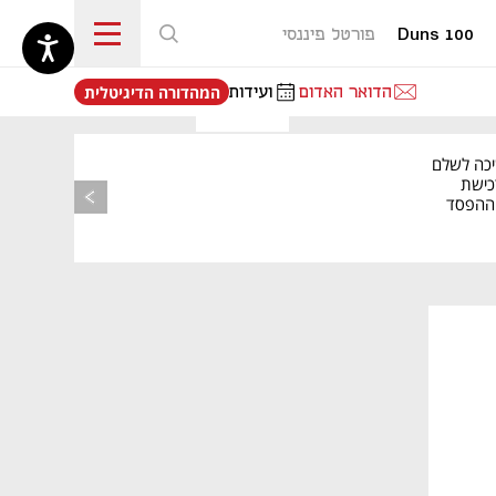
Duns 100
פורטל פיננסי
נפתח בכרטיסייה חדשה
הדואר האדום
ועידות
המהדורה הדיגיטלית
יכה לשלם
כישת
BASE: ההפסד
הרבעוני זינק ל-76