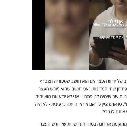
בנוסף, טראמפ נשאל לקראת ביקורו הקרוב של יורש העצר אם הוא חושב שסעודיה תצטרף 
להסכמי אברהם - על אף שהתנתה זאת בפתרון שתי המדינות. "אני חושב שהוא (יורש העצר 
הסעודי בן סלמאן - ד"א) הולך להצטרף. אני חושב שיהיה לנו פתרון - אני לא יודע אם הוא יהיה 
שתי מדינות. זה תלוי בי, בישראל ובאחרים". טראמפ ציין כי "אם איראן הייתה גרעינית - לא היה 
 אותם לגמרי".
שלשום דיווח "הניו יורק טיימס" כי ישראל ממוקמת אחרונה בסדר העדיפויות של יורש העצר 