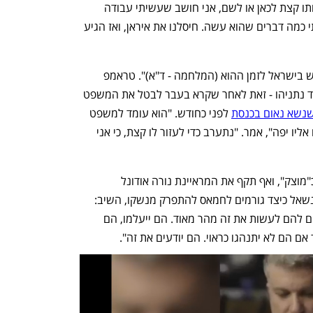
מאוד, הוא בסדר. כן - הייתי צריך לדחוף אותו קצת לכאן או לשם, אני חושב שעשיתי עבודה 
מצוינת בלדחוף. כן דחפתי אותו, לא אהבתי כמה דברים שהוא עשה. חיסלנו את איראן, ואז הגיע 
לדבריו, "נתניהו הוא סוג האדם שהיה דרוש בישראל לזמן ההוא (המלחמה - ד"א)". טראמפ 
התייחס פעם נוספת למשפט שמתנהל נגד נתניהו - זאת לאחר שקרא בעבר לבטל את המשפט 
נשא נאום בכנסת
 לפני כחודש. "הוא עומד למשפט 
על כמה דברים, אני לא חושב שמתייחסים אליו יפה", אמר. "נתערב כדי לעזור לו קצת, כי אני 
הוא תיאר את ההסכם בין ישראל לחמאס כ"מוצק", ואף תקף את המראיינת נורה אודונל 
כשאמרה שהפסקת האש "שברירית". כשנשאל כיצד גורמים לחמאס להתפרק מנשקו, השיב: 
"אם ארצה שהם יתפרקו מנשק - אני אגרום להם לעשות את זה מהר מאוד. הם ייעלמו, הם 
ם הם לא יתנהגו כראוי. הם יודעים את זה".