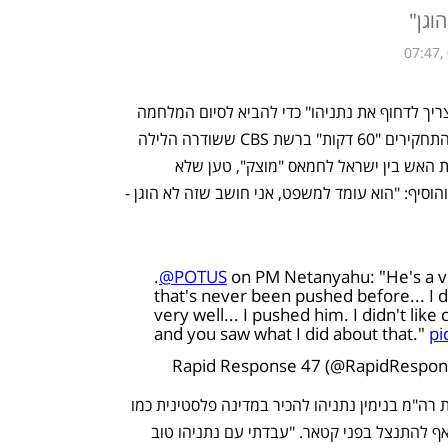
וגן"
07:47,
נשיא ארה"ב דונלד טראמפ אמר כי "היה צריך לדחוף את נתניהו" כדי להביא לסיום המלחמה 
בעזה ושחרור החטופים. בריאיון לתוכנית התחקירים "60 דקות" ברשת CBS ששודרה הלילה 
(בין ראשון לשני) הוא אמר שהסכם הפסקת האש בין ישראל לחמאס "מוצק", טען שלא 
מתייחסים לראש הממשלה בישראל יפה, והוסיף: "הוא עומד למשפט, אני חושב שזה לא הוגן - 
.
@POTUS
on PM Netanyahu: "He's a ve
that's never been pushed before... I d
very well... I pushed him. I didn't like 
and you saw what I did about that."
pi
הנשיא האמריקני נשאל אם יוכל לדחוף את רה"מ בנימין נתניהו להכיר במדינה פלסטינית כמו 
שלחץ עליו להגיע להסכם הפסקת האש ואף להתנצל בפני קטאר. "עבדתי עם נתניהו טוב 