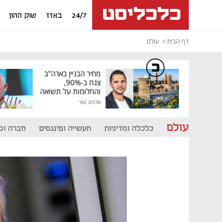
24/7
באזז
שוק ההון
דף הבית
עולם
מחיר הבניין בארה"ב
צנח ב-90%,
כלכליסט
דיגיטל
והחלומות על תשואה
גבוהה התנפצו
אלמוג עזר
עולם
כלכלה ומדיניות
תעשייה ופיננסים
חברה וס