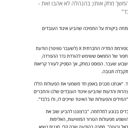
משך מחק אותו; בהנהלה לא אהבו זאת -
ד"
רשת בתי הקפה האמריקאית סטארבקס מתחה ביקורת על התמיכה שהביע איגוד העובדים 
איגוד העובדים של סטארבקס פרסם בפלטפורמת המדיה החברתית X (לשעבר טוויטר) הודעת 
 דחפור של החמאס ששימש להורדת גדר ההפרדה
 ביום שבת בשבוע שעבר. הפוסט נמחק, אך הספיק לעורר קריאות 
קבלה תגובה. 
בסטארבקס מיהרו להרחיק עצמם מהאיגוד. "אנחנו מגנים באופן חד משמעי את הפעולות הללו 
של טרור, שנאה ואלימות וחולקים על ההצהרות והדעות שהביעו איגוד העובדים שלנו והחברים 
לים והפעולות של האיגוד שייכים לו, ולו בלבד". 
ביום רביעי שלחו בסטארבקס הודעה לעובדים בנוגע למלחמה. "ברצוננו להביע שוב את 
תנחומינו לכל מי שנרצח, נפצע, פונה או הושפע מפעולות הטרור המזוויעות, האלימות 
המסלימה והשנאה נגד חפים מפשע בישראל ובעזה", מסרה בהודעה שרה קלי, סגנית נשיא 