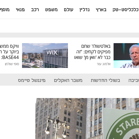
כלכליסט-טק
בארץ
נדל"ן
עולם
משפט
רכב
פנאי
מוסף
באלטשולר שחם
וויקס ממש
מפיקים לקחים: "זה
ביוקר על ר
כבר לא 'וואן מן' שואו
44
של גילעד"
אלמוג עזר
סופי שולמן
מיליון דולר
ביבה
בשולי החדשות
משבר האקלים
פיננשל טיימס