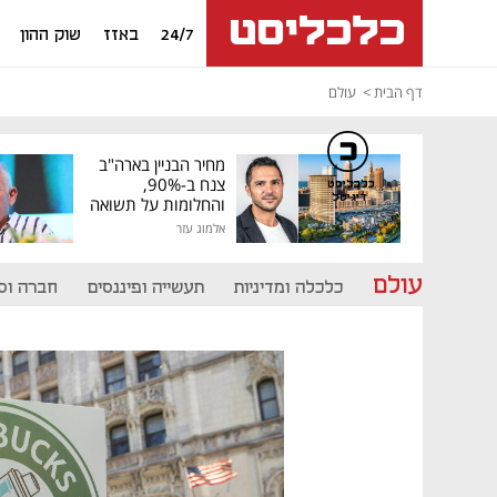
24/7
באזז
שוק ההון
דף הבית
עולם
מחיר הבניין בארה"ב
צנח ב-90%,
כלכליסט
דיגיטל
והחלומות על תשואה
גבוהה התנפצו
אלמוג עזר
עולם
כלכלה ומדיניות
תעשייה ופיננסים
חברה וס