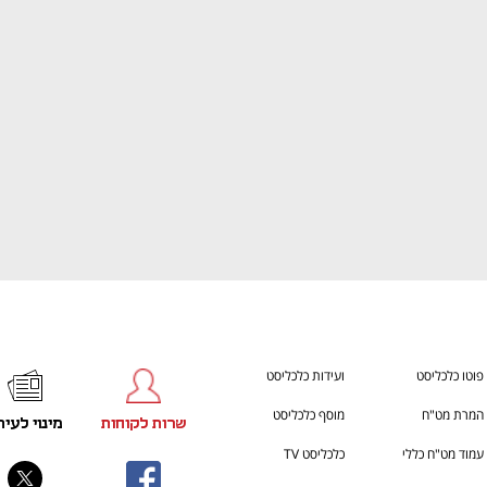
ענף במתח גבוה
מדברים כלכלה, עסקים ומה שב
פוטו כלכליסט
ועידות כלכליסט
המרת מט"ח
מוסף כלכליסט
שרות לקוחות
מינוי לעית
עמוד מט"ח כללי
כלכליסט TV