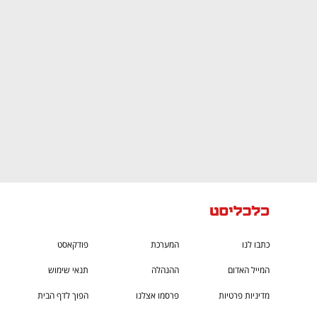
CTech – the
הבית של ההייטק הישראלי
כתבו לנו
המערכת
פודקאסט
המייל האדום
ההנהלה
תנאי שימוש
מדיניות פרטיות
פרסמו אצלנו
הפוך לדף הבית