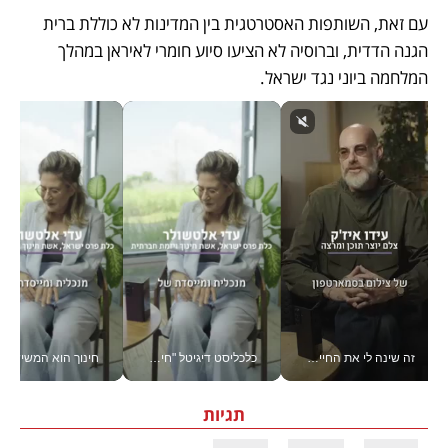
עם זאת, השותפות האסטרטגית בין המדינות לא כוללת ברית 
הגנה הדדית, וברוסיה לא הציעו סיוע חומרי לאיראן במהלך 
המלחמה ביוני נגד ישראל. 
זה שינה לי את החיים: איך עידו איז'ק הופך את הסמארטפון לכלי צילום מקצועי_v
כלכליסט דיגיטל "חינוך הוא המשימה של החיים שלי"_v
חינוך הוא המש
תגיות