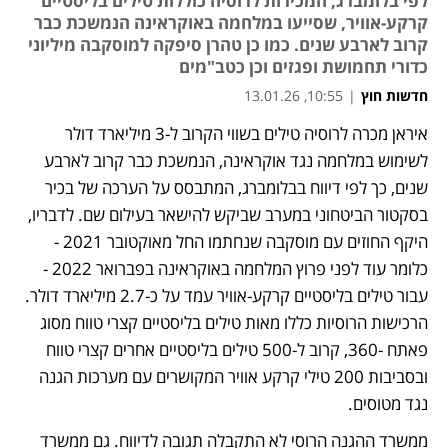
לפי בלומברג, המכירות לרוסיה כוללות טילים בליסטיים
קרקע-אוויר, שסייעו במלחמה באוקראינה הנמשכת כבר
קרוב לארבע שנים. כמו כן טהרן סיפקה למוסקבה מיליוני
כדורי תחמושת ופגזים וכן כטב"מים
חדשות חוץ
|
10:55, 13.01.26
איראן מכרה לרוסיה טילים בשווי הקרוב ל-3 מיליארד דולר 
נפתח בכרטיסייה חדשה
נפתח בכרטיסייה חדשה
לשימוש במלחמה נגד אוקראינה, הנמשכת כבר קרוב לארבע 
שנים, כך לפי דיווח בבלומברג, המתבסס על הערכה של בכיר 
בסקטור הביטחוני במערב שביקש להישאר בעילום שם. לדבריו, 
היקף החוזים עם מוסקבה שנחתמו החל מאוקטובר 2021 -
כלומר עוד לפני פרוץ המלחמה באוקראינה בפברואר 2022 - 
עבור טילים בליסטיים קרקע-אוויר עמד על כ-2.7 מיליארד דולר. 
הרכישות הרוסיות כללו מאות טילים בליסטיים קצרי טווח מסוג 
פאתח -360, קרוב ל-500 טילים בליסטיים אחרים קצרי טווח 
ובסביבות 200 טילי קרקע אוויר המקושרים עם מערכות הגנה 
נגד מטוסים. 
ממשרד ההגנה הרוסי לא התקבלה תגובה לדיווח. גם ממשרד 