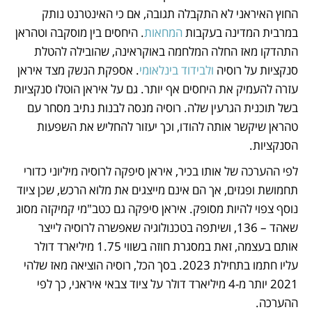
החוץ האיראני לא התקבלה תגובה, אם כי האינטרנט נותק 
במרבית המדינה בעקבות 
המחאות
. היחסים בין מוסקבה וטהראן 
התהדקו מאז החלה המלחמה באוקראינה, שהובילה להטלת 
סנקציות על רוסיה 
ולבידוד בינלאומי
. אספקת הנשק מצד איראן 
עזרה להעמיק את היחסים אף יותר. גם על איראן הוטלו סנקציות 
בשל תוכנית הגרעין שלה. רוסיה מנסה לבנות נתיב מסחר עם 
טהראן שיקשר אותה להודו, וכך יעזור להחליש את השפעות 
הסנקציות. 
לפי ההערכה של אותו בכיר, איראן סיפקה לרוסיה מיליוני כדורי 
תחמושת ופגזים, אך הם אינם מייצגים את מלוא הרכש, שכן ציוד 
נוסף צפוי להיות מסופק. איראן סיפקה גם כטב"מי קמיקזה מסוג 
שאהד – 136, ושיתפה בטכנולוגיה שאפשרה לרוסיה לייצר 
אותם בעצמה, זאת במסגרת חוזה בשווי 1.75 מיליארד דולר 
עליו חתמו בתחילת 2023. בסך הכל, רוסיה הוציאה מאז שלהי 
2021 יותר מ-4 מיליארד דולר על ציוד צבאי איראני, כך לפי 
ההערכה.  