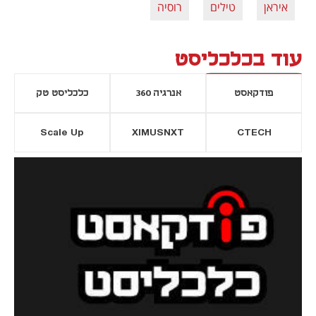
איראן
טילים
רוסיה
עוד בכלכליסט
פודקאסט
אנרגיה 360
כלכליסט טק
Scale Up
XIMUSNXT
CTECH
יסייה חדשה
נפתח בכרטיסייה חדשה