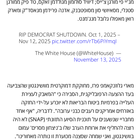
מג'יי פי מורגן צ'ייס; דיוויד סולומון מגולדמן זאקס, טד פיק ממורגן 
סטנלי, מסאיושי סון מסופטבנק, אדנה פרידמן מנאסד"ק ומארק 
רואן מאפולו גלובל מנג'מנט.
RIP DEMOCRAT SHUTDOWN. 
Oct 1, 2025 – 
Nov 12, 2025 
pic.twitter.com/rTb6PiYmqI
— The White House (@WhiteHouse) 
November 13, 2025
מארי גלוזנקאמפ פרז, מחוקקת דמוקרטית מוושינגטון שהצביעה 
בעד ההצעה הרפובליקנית, הסבירה כי "המאבק לעצירת 
העלייה בפרמיות ביטוח הבריאות לא יוכרע על-ידי החזקה 
באזרחים אמריקנים רעבים כבני ערובה". לדבריה, "אף אחד 
מחבריי שנשענים על תוכנית הסיוע התזונתי (SNAP) לא היה 
רוצה להחליף את ארוחת הערב שלו ב'ניצחון מסרים' עמום 
בוושינגטון, ואני שמחה שסצנה מכוערת זו נותרה מאחורינו".