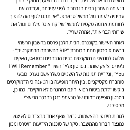
למושלת הבאה של ניו ג'רזי, דיברה נגד הצעת החוק למימון 
בנאומה האחרון בבית הנבחרים לפני עזיבתה, ועודדה את 
עמיתיה לעמוד מול ממשל טראמפ. "אל תתנו לגוף הזה להפוך 
לחותמת אדומה טקסית לממשל שלוקח אוכל מילדים וגוזל את 
שירותי הבריאות", אמרה שריל.
לאחר האישור בקונגרס, הבית הלבן פרסם בחשבון הרשמי 
ברשת X סרטון תחת הכותרת "RIP ההשבתה הדמוקרטית" - 
שלועג למנהיגי הדמוקרטים בבית הנבחרים ובסנאט, האקים 
ג'פריס וצ'אק שומר. בסרטון צלילי השיר "I Will Remember 
You", וגלריית תמונות של השניים כשלראשם נערכו כובעי 
סומבררו מקסיקניים. בין היתר מופיעה בו הטענה כי הדמוקרטים 
ביקשו "לתת ביטוח רפואי חינם למהגרים לא חוקיים". כמו כן, 
בסרטון מופיעה דמותו של טראמפ כנגן בהרכב מריאצ'י 
מקסיקני.
למרות חילופי ההאשמות, נראה שאף אחד מהצדדים לא יצא 
כמנצח הברור מהמשבר. סקר של סוכנות הידיעות רויטרס ומכון 