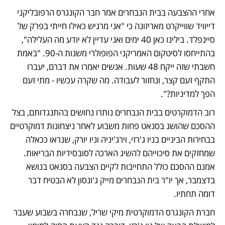
אחרי ההצבעה בבית הנבחרים אמר חבר הקונגרס הרפובליקני 
דייוויד שווייקרט מאריזונה כי "אני מרגיש כאילו חייתי בפרק של 
סיינפלד. בילינו כאן 40 ימים ואני עדיין לא יודע מה העלילה", 
בהתייחסו לסיטקום האמריקני הפופולרי משנות ה-90. "באמת 
חשבתי שזה ייקח 48 שעות. אנשים יאמרו את דברם, יעברו 
התקף זעם קצר, ונחזור לעבודה. מה שקרה עכשיו - מתי זעם 
הפך למדיניות?".
רוב הדמוקרטים בבית הנבחרים נותרו נחושים בהתנגדותם, בצל 
ההסכם שהושג בסנאט פחות משבוע לאחר ניצחונות דמוקרטיים 
בבחירות הביניים בניו ג'רזי, וירג'יניה וניו יורק, שנראו ככאלה 
שמחזקים את סיכוייהם להשיג הארכה לסובסידיות הבריאות. 
אמנם ההסכם כולל התחייבות לקיים הצבעה בסנאט בנושא 
בדצמבר, אך יו"ר בית הנבחרים מייק ג'ונסון לא הבטיח דבר 
דומה תחתיו.
חברת הקונגרס הדמוקרטית מיקי שריל, שנבחרה בשבוע שעבר 