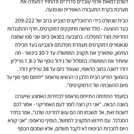
לשלם למאות אלפי עובדים פדרליים ולהחזיר לפעולה את 
מערכת בקרת התעבורה האווירית שנפגעה.
הבית שנשלט בידי הרפובליקנים הצביע ברוב של 209-222 
בעד ההצעה - כולל שישה מחוקקים דמוקרטים, חרף ההתנגדות 
החריפה מצד המפלגה. בהצבעה בסנאט ביום שני סטו שמונה 
סנאטורים דמוקרטים מעמדת מפלגתם והצביעו בעד חבילת 
המימון, שתאריך את תקציב הממשלה עד ל-30 בינואר - מה 
שיותיר את הממשלה במסלול של גידול נוסף של כ-1.8 טריליון 
דולר לשנה בחוב הלאומי, שעומד כיום על 38 טריליון דולר. 
בהמשך הודיע הבית הלבן כי הנשיא טראמפ "יחתום סוף סוף על 
סיום ההשבתה של הדמוקרטים".
במעמד החתימה התייחס טראמפ לבחירות האמצע שייערכו 
בשנה הבאה. "אני רק רוצה לומר לעם האמריקני - אסור לכם 
לשכוח זאת, אל תשכחו מה הם עשו למדינה שלנו", אמר בחדר 
הסגלגל. עם חידוש התקציב לממשל, הוסיף טראמפ: "אני קורא 
היום לחברות הביטוח לא לקבל תשלום, אלא שסכום הכסף 