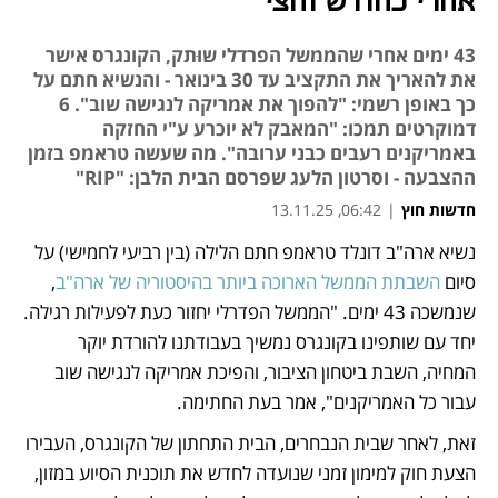
אחרי כחודש וחצי
43 ימים אחרי שהממשל הפרדלי שוּתק, הקונגרס אישר
את להאריך את התקציב עד 30 בינואר - והנשיא חתם על
כך באופן רשמי: "להפוך את אמריקה לנגישה שוב". 6
דמוקרטים תמכו: "המאבק לא יוכרע ע"י החזקה
באמריקנים רעבים כבני ערובה". מה שעשה טראמפ בזמן
ההצבעה - וסרטון הלעג שפרסם הבית הלבן: "RIP"
חדשות חוץ
|
06:42, 13.11.25
נשיא ארה"ב דונלד טראמפ חתם הלילה (בין רביעי לחמישי) על 
נפתח בכרטיסייה חדשה
נפתח בכרטיסייה חדשה
סיום 
השבתת הממשל הארוכה ביותר בהיסטוריה של ארה"ב
, 
שנמשכה 43 ימים. "הממשל הפדרלי יחזור כעת לפעילות רגילה. 
יחד עם שותפינו בקונגרס נמשיך בעבודתנו להורדת יוקר 
המחיה, השבת ביטחון הציבור, והפיכת אמריקה לנגישה שוב 
עבור כל האמריקנים", אמר בעת החתימה.
זאת, לאחר שבית הנבחרים, הבית התחתון של הקונגרס, העבירו 
הצעת חוק למימון זמני שנועדה לחדש את תוכנית הסיוע במזון, 