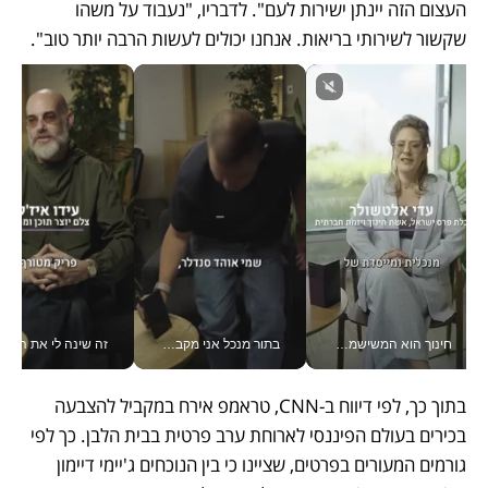
העצום הזה יינתן ישירות לעם". לדבריו, "נעבוד על משהו 
שקשור לשירותי בריאות. אנחנו יכולים לעשות הרבה יותר טוב".
חינוך הוא המשישמה של החיים שלי - V
בתור מנכל אני מקבל מאות החלטות ביום, וה- Galaxy Z Fold8 Ultra עוזר לי לחתוך אותן מהר יותר_v
זה שינה לי את החיים: 
בתוך כך, לפי דיווח ב-CNN, טראמפ אירח במקביל להצבעה 
בכירים בעולם הפיננסי לארוחת ערב פרטית בבית הלבן. כך לפי 
גורמים המעורים בפרטים, שציינו כי בין הנוכחים ג'יימי דיימון 