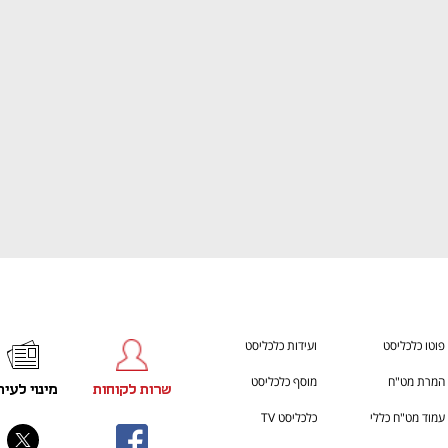
ענף במתח גבוה
מדברים כלכלה, עסקים ומה שב
פוטו כלכליסט
ועידות כלכליסט
המרת מט"ח
מוסף כלכליסט
שרות לקוחות
מינוי לעית
עמוד מט"ח כללי
כלכליסט TV