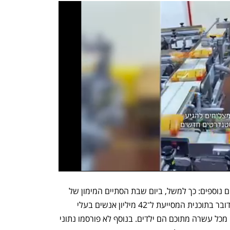
נזקי ההשבתה הולכים ומצטברים בתחומים נוספים: כך למשל, ביום שבת הסתיים המימון של 
הממשל לתוכנית הסיוע במזון (SNAP). מדובר בתוכנית המסייעת ל־42 מיליון אנשים בעלי 
הכנסה נמוכה בארצות הברית, כשארבעה מכל עשרה מתוכם הם ילדים. בנוסף לא פורסמו נתוני 