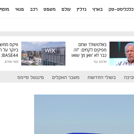
כלכליסט-טק
בארץ
נדל"ן
עולם
משפט
רכב
פנאי
מוסף
באלטשולר שחם
וויקס ממש
מפיקים לקחים: "זה
ביוקר על ר
כבר לא 'וואן מן' שואו
44
של גילעד"
אלמוג עזר
סופי שולמן
מיליון דולר
ביבה
בשולי החדשות
משבר האקלים
פיננשל טיימס