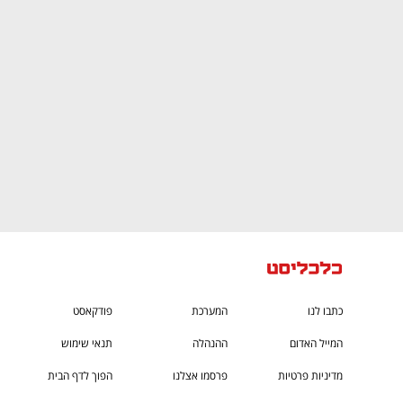
CTech – the
הבית של ההייטק הישראלי
כתבו לנו
המערכת
פודקאסט
המייל האדום
ההנהלה
תנאי שימוש
מדיניות פרטיות
פרסמו אצלנו
הפוך לדף הבית