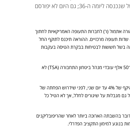
לבטיחות בעקבות השבתת הממשל שנכנסה ליומה ה-36; גם היום לא יפורסם
מינהל התעופה הפדרלי (FAA) בארה"ב הורה אתמול (ו') לחברות התעופה האמריקאיות לחתוך 
את מספר טיסות הפנים ב-4%, וזאת ב-40 שדות תעופה מרכזיים. ההוראה תיכנס לתוקף החל 
מ-06:00 שעון מקומי היום, והיא התפרסמה בשל חששות לבטיחות בבקרת הטיסה בעקבות 
 כעקבות ההשבתה, 13 אלף פקחי טיסה ו־50 אלף עובדי מנהל ביטחון התחבורה (TSA) לא 
ה-FAA מסר שהוא דורש את ההפחתה בהיקף של 4% עד יום שני, לפני שידרוש הפחתה של 
10% החל מה-14 בנובמבר. המינהל הטיל גם מגבלות על שיגורים לחלל, אך לא הטיל כל 
 ומדובר בהשבתה הארוכה ביותר לאחר שהריפובליקנים 
ת בנוגע למימון התקציב הפדרלי.