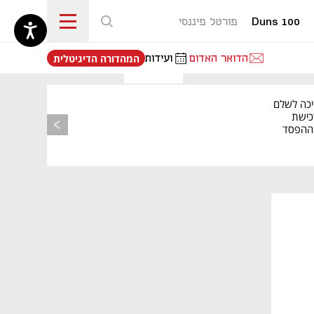
Duns 100
פורטל פיננסי
נפתח בכרטיסייה חדשה
הדואר האדום
ועידות
המהדורה הדיגיטלית
יכה לשלם
כישת
BASE: ההפסד
הרבעוני זינק ל-76