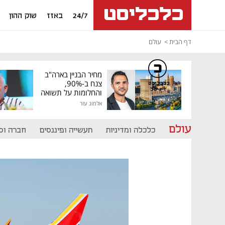
24/7
באזז
שוק ההון
דף הבית
עולם
מחיר הבניין בארה"ב
צנח ב-90%,
כלכליסט
דיגיטל
והחלומות על תשואה
גבוהה התנפצו
אלמוג עזר
עולם
כלכלה ומדיניות
תעשייה ופיננסים
חברה וס