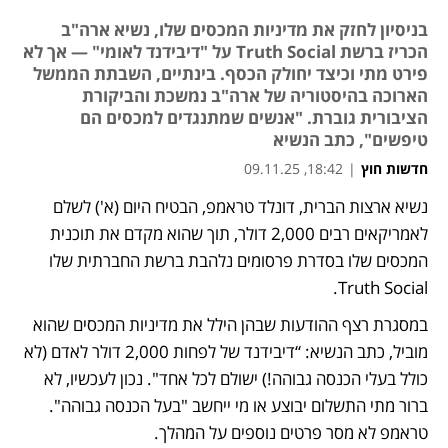
בניסיון לחזק את מדיניות המכסים שלו, נשיא ארה"ב
הכריז ברשת Truth Social על "דיבידנד לאומי" — אך לא
פירט מתי וכיצד יחולק הכסף. בינתיים, השבתת הממשל
הארוכה בהיסטוריה של ארה"ב נמשכת והביקורת
הציבורית גוברת. "אנשים שמתנגדים למכסים הם
טיפשים", כתב הנשיא
חדשות חוץ
|
18:42, 09.11.25
נשיא ארצות הברית, דונלד טראמפ, הבטיח היום (א') לשלם 
נפתח בכרטיסייה חדשה
לאמריקאים רבים 2,000 דולר, תוך שהוא מקדם את תוכנית 
המכסים שלו בסדרת פרסומים נלהבת ברשת החברתית שלו 
Truth Social.
במסגרת רצף ההודעות שבהן הילל את מדיניות המכסים שהוא 
מוביל, כתב הנשיא: “דיבידנד של לפחות 2,000 דולר לאדם (לא 
כולל בעלי הכנסה גבוהה!) ישולם לכל אחד". נכון לעכשיו, לא 
ברור מתי התשלום יבוצע או מי ייחשב "בעל הכנסה גבוהה". 
טראמפ לא מסר פרטים נוספים על המהלך.