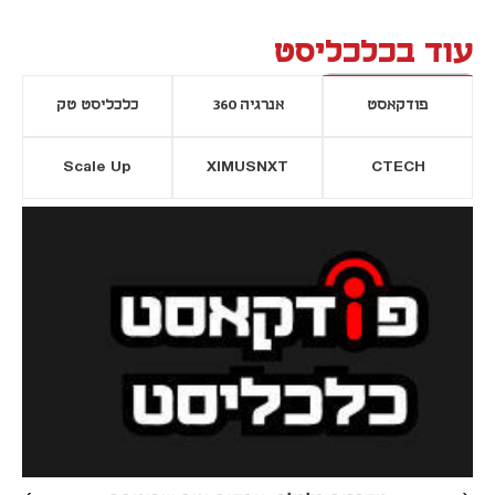
עוד בכלכליסט
פודקאסט
אנרגיה 360
כלכליסט טק
Scale Up
XIMUSNXT
CTECH
יסייה חדשה
נפתח בכרטיסייה חדשה