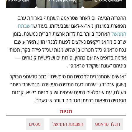
בתפקידים כאלה אי אפשר לחכות: אושרת לוי מניעה השקעות ענק מהטלפון_v
כלכליסט דיגיטל "חינוך הוא המשימה של החיים שלי"_v
בתור מנכל אני מקבל מאות הח
ההכרזה הגיעה יום לאחר שטראמפ השתתף בארוחת ערב 
מפוארת במועדון מאר-א-לאגו שבבעלותו, בעוד ש
השבתת 
הממשל
 הארוכה ביותר בתולדות ארצות הברית נמשכת. בזמן 
שרבים מהאמריקאים נאלצים לפנות לבנקי מזון, האירוע שבו 
נכח טראמפ כלל תפריט בן שלוש מנות שכלל פילה בקר, תפוחי 
אדמה בדופינואה עם כמהין, פירות ים ושלישיית קינוחים — 
ביניהם “עוגת שוקולד טראמפ”.
“אנשים שמתנגדים למכסים הם טיפשים!” כתב טראמפ הבוקר 
(שעון ארה"ב). “אנחנו כעת המדינה העשירה והנחשבת ביותר 
בעולם, עם אינפלציה כמעט אפסית ושוק מניות בשיא. קרנות 
הפנסיה נמצאות ברמתן הגבוהה ביותר אי פעם".
תגיות
דונלד טראמפ
השבתת הממשל
מכסים