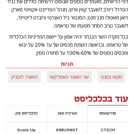
לפי הדיווחים, מועמדים נוספים שנוספו לרשימה כוללים את נגיד 
הפדרל ריזרב לשעבר קווין וורש, מנהל הפרייבט אקוויטי מארק 
רואן מאפולו מנג'מנט, הסנטור ביל האגרטי ורוברט לייטייזר, 
לשעבר נציב הסחר מטעמו של טראמפ. 
בכל מקרה השר הנבחר יהיה אמון על יישום המדיניות הכלכלית 
של טראמפ, ובראשה השתת מכסים של עד 20% על יבוא 
ומכסים נוספים של 60%-100% על סחורה מסין. 
תגיות
סקוט בסנט
שר האוצר האמריקאי
הווארד לוטניק
עוד בכלכליסט
פודקאסט
אנרגיה 360
כלכליסט טק
Scale Up
XIMUSNXT
CTECH