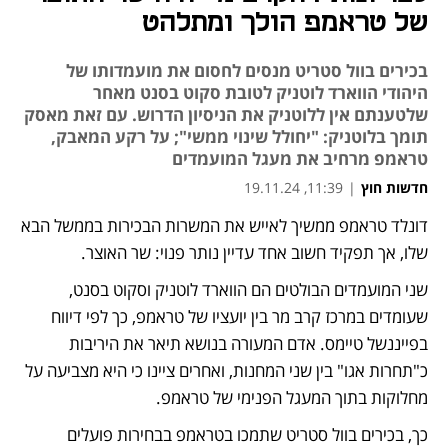
של טראמפ הולך ומתלהט
בכירים בוול סטריט מנסים לחסום את מועמדותו של
היהודי הווארד לוטניק לטובת סקוט בסנט מאחר
שלטענתם אין ללוטניק את הניסיון הדרוש. עם זאת מאסק
תומך בלוטניק: "יחולל שינוי ממשי"; על רקע המאבק,
טראמפ מרחיב את מעגל המועמדים
חדשות חוץ
|
11:39, 19.11.24
דונלד טראמפ ממשיך לאייש את המשרות הבכירות בממשל הבא 
שלו, אך תפקיד חשוב אחד עדיין נותר פנוי: שר האוצר. 
שני המועמדים הבולטים הם הווארד לוטניק וסקוט בסנט, 
שעומדים במרכז קרב מר בין יועציו של טראמפ, כך לפי דיווח 
בפייננשל טיימס. אדם המעורה בנושא תיאר את היריבות 
כ"תחרות אגו" בין שני המחנות, ואחרים ציינו כי היא מצביעה על 
מחלוקות בתוך המעגל הפנימי של טראמפ.
כך, בכירים בוול סטריט שתמכו בטראמפ בבחירות פועלים 