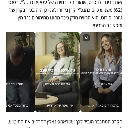
זאת בניגוד לבסנט, שהוגדר כ"בחירה של עסקים כרגיל". בסנט 
(62) משמש כיום כמנכ"ל קרן גידור ולפני כן היה בכיר בקרן של 
ג'ורג' סורוס. הוא הרוויח חלק ניכר מהונו מהימורים נגד הין 
והפאונד הבריטי. 
בתפקידים כאלה אי אפשר לחכות: אושרת לוי מניעה השקעות ענק מהטלפון_v
אין שעה שלא התעסקתי במשבר - טל אלכסנדרוביץ’ שגב מנהלת משברים תקשורתיים מכל מקום עם ה- Galaxy Z Fold8 Ultra שלה_v
בתור מנכל אני מקבל מאות הח
הקרב המתגבר הוביל לכך שטראמפ נאלץ להרחיב את החיפוש. 