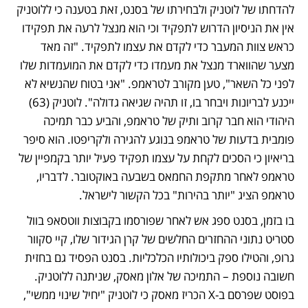
להדחתו של לוטניק ולבחירתו של בסנט, זאת בטענה כי ללוטניק 
אין את הניסיון הדרוש לתפקיד וכי הוא מנצל לרעה את תפקידו 
כראש צוות המעבר כדי לקדם את עצמו לתפקיד. "זה מאד 
מצער שהווארד מנצל את מעמדו כדי לקדם את המועמדות שלו 
לפני כל השאר", טען מקורב לטראמפ. "אני בטוח שהנשיא לא 
ייכנע לבריונות ויבחר בו, זו תהיה שגיאה גדולה". לוטניק (63) 
היהודי הוא חבר קרוב ותיק של טראמפ, והביע כבר תמיכה 
פומבית בדעות של טראמפ בנוגע להגירה ולקריפטו. הוא סיפר 
בריאיון כי הסכים לקחת על עצמו תפקיד פעיל יותר בקמפיין של 
טראמפ לאחר מתקפת החמאס בשבעה באוקטובר. לדבריו, 
טראמפ הציג "יותר בהירות" בכל הקשור לישראל. 
בו בזמן, בסנט ספג אש לאחר שפורסמו בקבוצות ווטסאפ בוול 
סטריט נתוני ההחזרים החלשים של קרן הגידור שלו, קיי סקוור 
גרופ, והטילו ספק ביכולותיו הכלכליות. בסנט הפסיד גם בחזית 
חשובה נוספת – התמיכה של אלון מאסק, שניתנה ללוטניק. 
בפוסט שפרסם ב-X הכריז מאסק כי לוטניק "יחיל שינוי ממשי", 