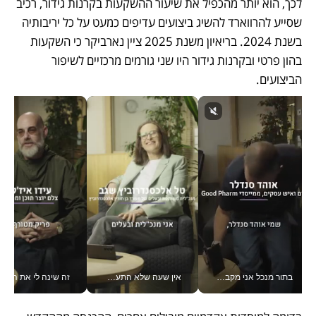
לכך, הוא יותר מהכפיל את שיעור ההשקעות בקרנות גידור, רכיב 
שסייע להרווארד להשיג ביצועים עדיפים כמעט על כל יריבותיה 
בשנת 2024. בריאיון משנת 2025 ציין נארביקר כי השקעות 
בהון פרטי ובקרנות גידור היו שני גורמים מרכזיים לשיפור 
הביצועים.
בתור מנכל אני מקבל מאות החלטות ביום, וה- Galaxy Z Fold8 Ultra עוזר לי לחתוך אותן מהר יותר_v
אין שעה שלא התעסקתי במשבר - טל אלכסנדרוביץ’ שגב מנהלת משברים תקשורתיים מכל מקום עם ה- Galaxy Z Fold8 Ultra שלה_v
זה שינה לי את החיים: 