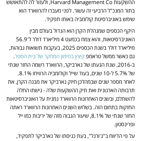
ההשקעות Harvard Management Co, ולעזור לה להתאושש 
בתור המנכ"ל הרביעי זה עשור. לפני מעברו להרווארד הוא 
שימש באוניברסיטת קולומביה באותו תפקיד. 
היקף הכספים שמנהלת הקרן הוא הגדול בעולם מבין 
האוניברסיטאות, והוא צמח בכמעט 4 מיליארד דולר ל־56.9 
מיליארד דולר בשנת הכספים 2025, בעקבות תשואות גבוהות, 
גם כאשר ממשל טראמפ 
קיצץ במימון המחקר של בית הספר
. 
ב-2016, שנת הגעתו של נארביקר, הרווארד רשמה החזר שנתי 
של 5.7% ל-10 שנים, בעוד שייל וקולומביה הרוויחו 8.1%. 
לאחר מספר שנים שבמהלכן חיזק נארביקר את מבנה הקרן, את 
תרבותה הארגונית ואת תיק ההשקעות שלה - גישתו החלה 
להשתלם, ובשנים האחרונות הרווארד נמנית על האוניברסיטאות 
החזקות בתחום הזה. בשלוש השנים האחרונות הרווארד ראתה 
החזר שנתי של 8.1%, שיעור הגבוה מזה של יריבות כמו ייל 
ופרינסטון. 
על פי הדיווח ב"ג'ורנל", בעת כניסתו של נארביקר לתפקיד, 