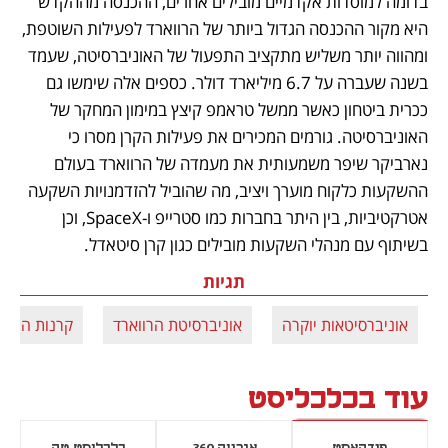
בדומה למוסדות אקדמיים מובילים אחרים, ההכנסה מההקדש 
היא מקור ההכנסה הגדול ביותר של הרווארד לפעילות השוטפת, 
ומהווה יותר משליש מתקציב התפעול של האוניברסיטה, שעמד 
בשנה שעברה על 6.7 מיליארד דולר. כספים אלה שימשו גם 
ככרית ביטחון כאשר ממשל טראמפ קיצץ במימון המחקר של 
האוניברסיטה. גורמים המכירים את פעילות הקרן מסרו כי 
נארביקר שיפר משמעותית את מעמדה של הרווארד בעולם 
ההשקעות כלקוח מוערך ויציב, מה שהוביל להזדמנויות השקעה 
אטרקטיביות, בין היתר בחברות כמו סטרייפ ו-SpaceX, וכן 
בשיתוף עם מנהלי השקעות מובילים כגון קרן סיטאדל.
תגיות
אוניברסיטאות יוקרה
אוניברסיטת הרווארד
קרנות השק
עוד בכלכליסט
פודקאסט
אנרגיה 360
כלכליסט טק