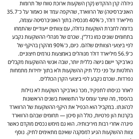
ניהלה קרן ההקדש (קרן השקעות ארוכת טווח של תרומות 
האוניברסיטה) של הרווארד, שהיקפה עמד אז כאמור על כ־35.7 
מיליארד דולר, כ־40% מנכסיה בתוך האוניברסיטה עצמה, 
בדומה לחברת השקעות גדולה, עם צוותים ייעודיים שהתמחו 
בתחומים שונים כמו נדל"ן. שכרם של מנהלי ההשקעות נקבע 
לפי ביצועי הצוותים שלהם. כיום, כ־90% מהקרן בהיקף של 
כ־56.9 מיליארד דולר מנוהלים באמצעות גורמים חיצוניים. 
נארביקר יישם גישה כללית יותר, שבה אנשי ההשקעות מקבלים 
החלטות על פני כלל תיק ההשקעות ולא בתוך יחידות מתמחות 
נפרדות. שכרם נקבע לפי ביצועי הקרן הכוללים.
לאחר כניסתו לתפקיד, מכר נארביקר השקעות לא נזילות 
בהפסד, מה שיצר עומס על התשואות בשנים הראשונות 
לכהונתו. במקביל הוא הכפיל את היקף ההשקעות של הרווארד 
בקרנות הון פרטיות, כולל הון סיכון — תחומים שבהם הרווארד 
פיגרה אחרי רבות מיריבותיה. הוא גם מימש נכסים מוקדם כאשר 
צוות ההשקעות הגיע למסקנה שאינם מתאימים לתיק. נוסף 