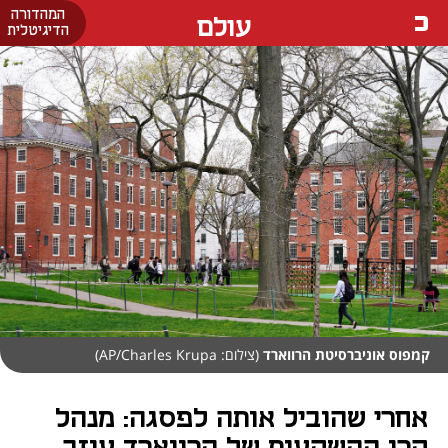
המהדורה
עולם
הדיגיטלית
קמפוס אוניברסיטת הרווארד
(צילום: AP/Charles Krupa)
אחרי שהוביל אותה לפסגה: מנהל