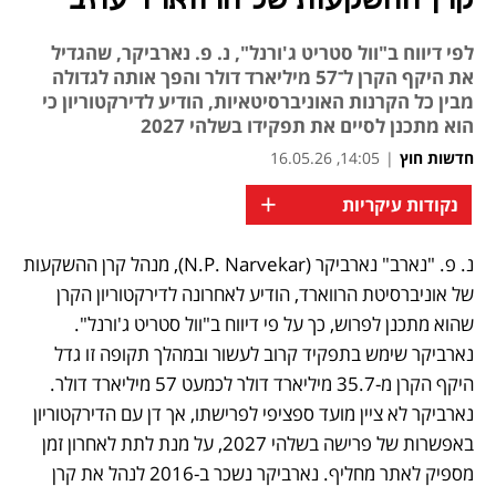
קרן ההשקעות של הרווארד עוזב
לפי דיווח ב"וול סטריט ג'ורנל", נ. פ. נארביקר, שהגדיל
את היקף הקרן ל־57 מיליארד דולר והפך אותה לגדולה
מבין כל הקרנות האוניברסיטאיות, הודיע לדירקטוריון כי
הוא מתכנן לסיים את תפקידו בשלהי 2027
חדשות חוץ
|
14:05, 16.05.26
+
נקודות עיקריות
נ. פ. "נארב" נארביקר (N.P. Narvekar), מנהל קרן ההשקעות 
נפתח בכרטיסייה חדשה
של אוניברסיטת הרווארד, הודיע לאחרונה לדירקטוריון הקרן 
שהוא מתכנן לפרוש, כך על פי דיווח ב"וול סטריט ג'ורנל". 
נארביקר שימש בתפקיד קרוב לעשור ובמהלך תקופה זו גדל 
היקף הקרן מ-35.7 מיליארד דולר לכמעט 57 מיליארד דולר. 
נארביקר לא ציין מועד ספציפי לפרישתו, אך דן עם הדירקטוריון 
באפשרות של פרישה בשלהי 2027, על מנת לתת לאחרון זמן 
מספיק לאתר מחליף. נארביקר נשכר ב-2016 לנהל את קרן 