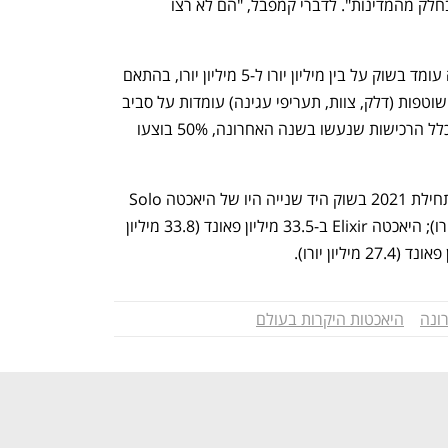
בעולם בתקופת המגפה, ושעדיין קיימות בחלק מהמדינות". לדברי קמפבל, "הם לא רצו 
לדבריו, מחיר סופר-יאכטה קטנה יד שנייה עומד בשוק על בין מיליון יורו ל-5 מיליון יורו, בהתאם 
למה שנכלל בספינה. הוצאות התחזוקה השוטפות (דלק, צוות, תעריפי עגינה) עומדות על סביב 
200 אלף יורו לשנה. קמפבל ציין עוד שמכלל הרכישות שנעשו בשנה האחרונה, 50% בוצעו 
שלוש המכירות הגדולות ביותר שנעשו מתחילת 2021 בשוק היד שנייה היו של היאכטה Solo 
במחיר של 54 מיליון פאונד (62.5 מיליון יורו); היאכטה Elixir ב-33.5 מיליון פאונד (33.8 מיליון 
רונה
היאכטות היקרות בעולם