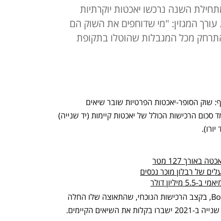
מגזין Boat international, מתחילת השנה נרכשו יאכטות יוקרתיות
1 מיליארד יורו. עורך המגזין: "מי שדוחפים את השוק הם
התרחק מכל המגבלות שהוטלו בתקופת
שוטי שוטי ספינתי, השווה הרבה מאוד כסף: שוק הסופר-יאכטות הפרטיות שובר שיאים 
בחודשים האחרונים – מתחילת 2021 עומד סכום הרכישות הכולל של יאכטות קיימות (יד שנייה) 
אורך 127 מטר
לים של רבלון מוכר נכסים
יליון דולר
לפי המגזין הבינלאומי Boat International, בקצב הרכישות הנוכחי, שהתאוצה שלו החלה 
יאים הקיימים. 