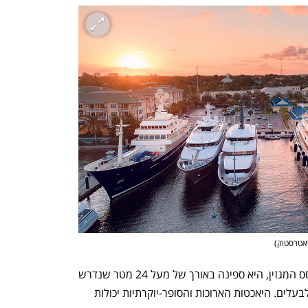
אטרסטוק
)
סופר-יאכטה, לפי ההגדרות שעליהן מתבסס המגזין, היא ספינה באורך של מעל 24 מטר שנדרש 
צוות כדי להפעיל אותה בעת שיט, מעבר לבעלים. היאכטות הארוכות והסופר-יוקרתיות יכולות 