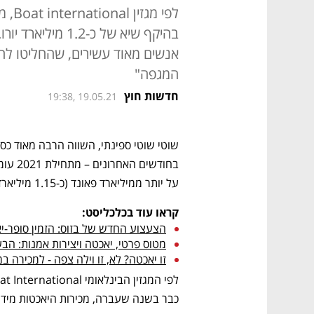
לפי 
בהיקף שיא של כ-.2
אנשים מאוד עשירים, שהחליטו ל
המגפה"
חדשות חוץ
19:38, 19.05.21
על יותר ממיליארד פאונד (כ-1.15 מיליארד יורו). 
קראו עוד בכלכליסט:
הצעצוע החדש של בזוס: הזמין סופר-יאכטה ב
מטוס פרטי, יאכטה ויצירות אמנות: הבע
זו יאכטה? לא, זו וילה צפה - למכירה במיאמי ב-5.5 מ
כבר בשנה שעברה, מכירות היאכטות מיד שנייה ב-2021 ישברו בקלות את הש