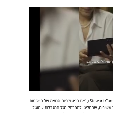
לפי עורך המגזין סטיוארט קמפבל (Stewart Campbell), "את הפופולריות הגואה של היאכטות 
היוקרתיות דוחפת חבורה של אנשים מאוד עשירים, שהחליטו להתרחק מכל המגבלות שהוטלו 