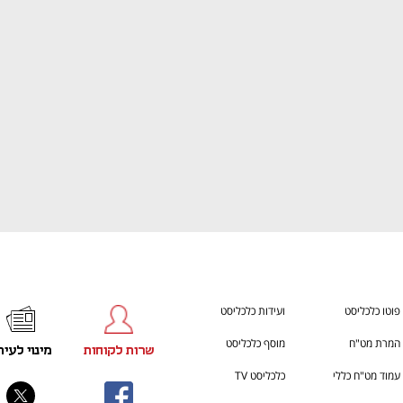
ענף במתח גבוה
מדברים כלכלה, עסקים ומה שב
פוטו כלכליסט
ועידות כלכליסט
המרת מט"ח
מוסף כלכליסט
שרות לקוחות
מינוי לעית
עמוד מט"ח כללי
כלכליסט TV