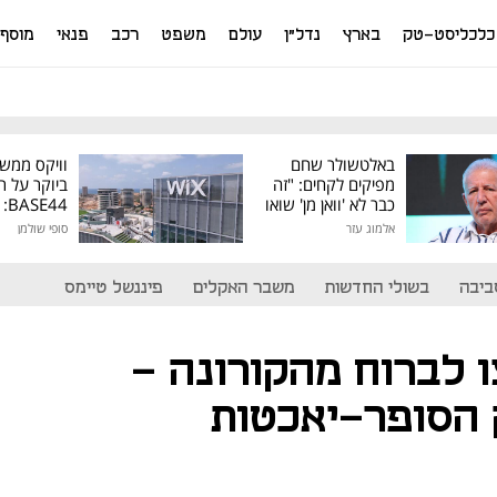
כלכליסט-טק
בארץ
נדל"ן
עולם
משפט
רכב
פנאי
מוסף
באלטשולר שחם
וויקס ממש
מפיקים לקחים: "זה
ביוקר על ר
כבר לא 'וואן מן' שואו
44
של גילעד"
אלמוג עזר
סופי שולמן
מיליון דולר
ביבה
בשולי החדשות
משבר האקלים
פיננשל טיימס
ו לברוח מהקורונה -
 הסופר-יאכטות