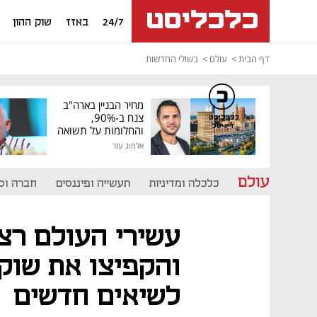
24/7
באזז
שוק ההון
דף הבית
עולם
בשולי החדשות
מחיר הבניין בארה"ב
צנח ב-90%,
כלכליסט
דיגיטל
והחלומות על תשואה
גבוהה התנפצו
אלמוג עזר
עולם
כלכלה ומדיניות
תעשייה ופיננסים
חברה וס
עשירי העולם רצ
והקפיצו את שוק
לשיאים חדשים