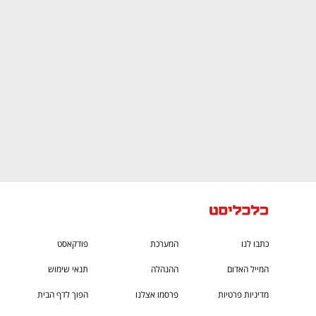
CTech – the
הבית של ההייטק הישראלי
כתבו לנו
המערכת
פודקאסט
המייל האדום
ההנהלה
תנאי שימוש
מדיניות פרטיות
פרסמו אצלנו
הפוך לדף הבית