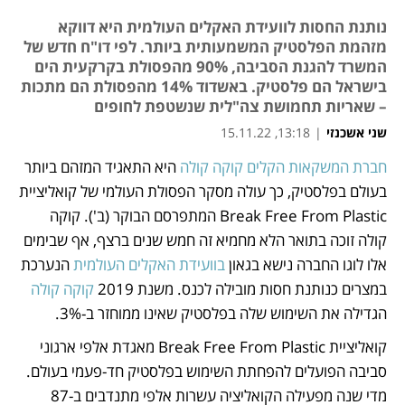
נותנת החסות לוועידת האקלים העולמית היא דווקא
מזהמת הפלסטיק המשמעותית ביותר. לפי דו"ח חדש של
המשרד להגנת הסביבה, 90% מהפסולת בקרקעית הים
בישראל הם פלסטיק. באשדוד 14% מהפסולת הם מתכות
– שאריות תחמושת צה"לית שנשטפת לחופים
שני אשכנזי
|
13:18, 15.11.22
חברת המשקאות הקלים קוקה קולה
 היא התאגיד המזהם ביותר 
נפתח בכרטיסייה חדשה
נפתח בכרטיסייה חדשה
נפתח בכרטיסייה חדשה
נפתח בכרטיסייה חדשה
נפתח בכרטיסייה חדשה
נפתח בכרטיסייה חדשה
נפתח בכרטיסייה חדשה
נפתח בכרטיסייה חדשה
בעולם בפלסטיק, כך עולה מסקר הפסולת העולמי של קואליציית 
Break Free From Plastic המתפרסם הבוקר (ב'). קוקה 
קולה זוכה בתואר הלא מחמיא זה חמש שנים ברצף, אף שבימים 
אלו לוגו החברה נישא בגאון 
בוועידת האקלים העולמית
 הנערכת 
במצרים כנותנת חסות מובילה לכנס. משנת 2019 
קוקה קולה
הגדילה את השימוש שלה בפלסטיק שאינו ממוחזר ב-3%. 
קואליציית Break Free From Plastic מאגדת אלפי ארגוני 
סביבה הפועלים להפחתת השימוש בפלסטיק חד-פעמי בעולם. 
מדי שנה מפעילה הקואליציה עשרות אלפי מתנדבים ב-87 