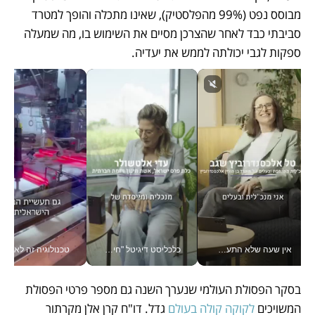
מבוסס נפט (99% מהפלסטיק), שאינו מתכלה והופך למטרד 
סביבתי כבד לאחר שהצרכן מסיים את השימוש בו, מה שמעלה 
ספקות לגבי יכולתה לממש את יעדיה. 
אין שעה שלא התעסקתי במשבר - טל אלכסנדרוביץ’ שגב מנהלת משברים תקשורתיים מכל מקום עם ה- Galaxy Z Fold8 Ultra שלה_v
כלכליסט דיגיטל "חינוך הוא המשימה של החיים שלי"_v
טכנולוגיה זה לא רק בהייטק: גם תעשיי
בסקר הפסולת העולמי שנערך השנה גם מספר פרטי הפסולת 
המשויכים 
לקוקה קולה בעולם
 גדל. דו"ח קרן אלן מקרתור 