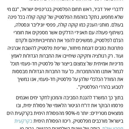
לדברי יאיר דביר, ראש תחום הפלסטיק בגרינפיס ישראל, "גם מי 
שלא מחפש, נתקל בזוהמת הפלסטיק של קוקה קולה בכל פינה 
בעולם. מותגי הענק כמו קוקה קולה, פפסי יוניליבר ונסטלה, 
בשיתוף פעולה עם תאגידי הדלקים אשר מספקים את חומרי 
הגלם לפלסטיק, ממשיכים להפר את התחייבויותיהם ולקדם 
פתרונות כוזבים דוגמת מיחזור, שריפת פלסטיק להשבת אנרגיה 
ועוד. רק רגולציה וחקיקה שיחייבו את החברות הגדולות לאמץ 
מדיניות אמיתית של צמצום בייצור של פלסטיק חד-פעמי תוכל 
לגמול אותנו מההתמכרות. כל עוד החברות הגדולות מבססות 
את המודל הכלכלי שלהן על פלסטיק חד-פעמי, אנו נמשיך 
לטבוע בהררי הפלסטיק". 
בתוך כך המשרד להגנת הסביבה והמכון לחקר ימים ואגמים 
פרסמו הבוקר את דו"ח הניטור הלאומי של פסולת ימית, ובו 
ממצאים מטרידים: יותר מ-90% מהפסולת הימית בקרקעית הים 
בישראל מורכבים מפלסטיק. ריכוז הפסולת הימית 
בקרקעית 
מפרץ אילת
, ביתה של שונית האלמוגים הרגישה, גבוה פי 