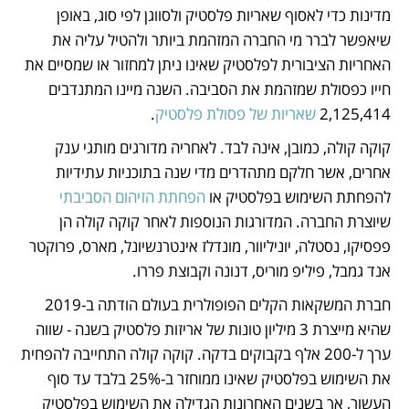
מדינות כדי לאסוף שאריות פלסטיק ולסווגן לפי סוג, באופן 
שיאפשר לברר מי החברה המזהמת ביותר ולהטיל עליה את 
האחריות הציבורית לפלסטיק שאינו ניתן למחזור או שמסיים את 
חייו כפסולת שמזהמת את הסביבה. השנה מיינו המתנדבים 
2,125,414 
שאריות של פסולת פלסטיק
.
קוקה קולה, כמובן, אינה לבד. לאחריה מדורגים מותגי ענק 
אחרים, אשר חלקם מתהדרים מדי שנה בתוכניות עתידיות 
להפחתת השימוש בפלסטיק או 
הפחתת הזיהום הסביבתי 
שיוצרת החברה. המדורגות הנוספות לאחר קוקה קולה הן 
פפסיקו, נסטלה, יוניליוור, מונדלז אינטרנשיונל, מארס, פרוקטר 
אנד גמבל, פיליפ מוריס, דנונה וקבוצת פררו. 
חברת המשקאות הקלים הפופולרית בעולם הודתה ב-2019 
שהיא מייצרת 3 מיליון טונות של אריזות פלסטיק בשנה - שווה 
ערך ל-200 אלף בקבוקים בדקה. קוקה קולה התחייבה להפחית 
את השימוש בפלסטיק שאינו ממוחזר ב-25% בלבד עד סוף 
העשור, אך בשנים האחרונות הגדילה את השימוש בפלסטיק 