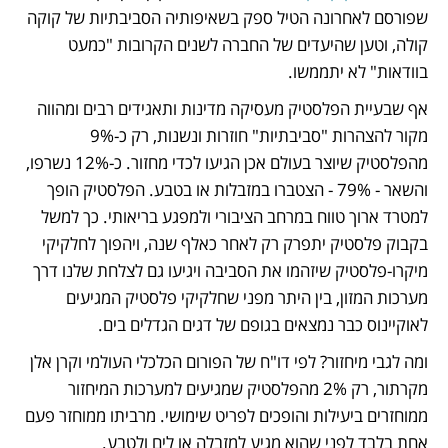
שפורסם לאחרונה הטיל ספק בשאיפותיה הסביבתיות של קוקה 
קולה, וטען שהיעדים של החברה לשנים הקרובות "כמעט 
בוודאות" לא יתממשו. 
אף שבעיית הפלסטיק מעסיקה מדינות ותאגידים רבים ומהווה 
מקור להצהרות "סביבתיות" חוזרות ונשנות, רק כ-9% 
מהפלסטיק שיוצר בעולם אכן הגיעו לכדי מחזור. כ-12% נשרפו, 
והשאר - 79% - הצטברו במזבלות או בטבע. הפלסטיק הופך 
למטרד ארוך טווח במרחב הציבורי ולמפגע בריאותי. כך למשל 
בקבוק פלסטיק יתפרק רק לאחר כאלף שנה, ויהפוך לחלקיקי 
מיקרו-פלסטיק שיזהמו את הסביבה ויגיעו גם לצלחת שלנו דרך 
מערכות המזון, בין היתר מפני שחלקיקי פלסטיק המגיעים 
לאוקיינוס כבר נמצאים בגופם של דגים הגדלים בים. 
ומה לגבי מיחזור? לפי דו"ח של הפורום הכלכלי העולמי וקרן אלן 
מקרתור, רק 2% מהפלסטיק שמגיעים למערכות המיחזור 
ממוחזרים ביעילות והופכים לפריט שימושי. מרביתו ממוחזר פעם 
אחת בלבד לפני שהוא מגיע למזבלה או לים ולטבע. 