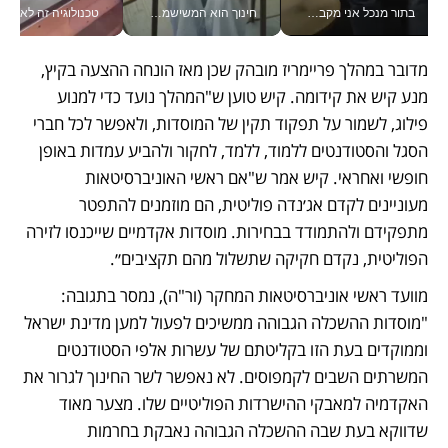
בתור מנכל אני מקבל מאות החלטות ביום, וה- Galaxy Z Fold8 Ultra עוזר לי לחתוך אותן מהר יותר_v
חינוך הוא המשישמה של החיים שלי - V
טכנולוגיה זה לא רק בהייטק: גם תעשיי
מדובר במהלך פריימריז מובהק שכן מאז הונחה ההצעה בקיץ, 
מנע קיש את קידומה. קיש טוען ש"המהלך נועד כדי למנוע 
פילוג, לשמור על תפקוד תקין של המוסדות, ולאפשר לכל חברי 
הסגל והסטודנטים ללמוד, ללמד, לחקור ולהביע עמדות באופן 
חופשי ואחראי. קיש אמר ש"אם ראשי האוניברסיטאות  
מעוניינים לקדם אג׳נדה פוליטית, הם מוזמנים להתפטר 
מתפקידם ולהתמודד בבחירות. מוסדות אקדמיים שייכנסו לזירה 
הפוליטית, נקדם חקיקה שתשלול מהם תקציבים״.
מוועד ראשי אוניברסיטאות המחקר (ור"ה), נמסר בתגובה: 
"מוסדות ההשכלה הגבוהה ממשיכים לפעול למען מדינת ישראל 
וממוקדים בעת הזו בקליטתם של עשרות אלפי הסטודנטים 
המשרתים השבים לקמפוסים. לא נאפשר לשר החינוך לגרור את 
האקדמיה למאבקי ההישרדות הפוליטיים שלו. מצער מאוד 
שדווקא בעת שבה ההשכלה הגבוהה נאבקת בחרמות 