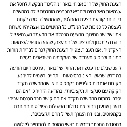
הצעת החוק של ח"כ אביחי בוארון מהליכוד מבקשת לחסל את 
עצמאות האקדמיה ולהביא להכפפה מוחלטת שלה לממשלה. 
בין היתר קובעת הצעת ההחלטה, שהממשלה יכולה לקחת 
לעצמה כל סמכות של המל"ג. כל המינויים במועצה יהיו משרות 
אמון של שר החינוך. ההצעה מבטלת את המעמד העצמאי של 
הוועדה לתכנון ולתקציב של המועצה, שהוא התנאי לעצמאות 
האקדמיה. אם תעבור, צפויה הצעת החוק לגרום לבריחת מוחות 
המונית ולריסוק מעמדה של האקדמיה הישראלית בעולם.
קיש, שבלם עד עכשיו את החוק של בוארון, פרסם היום הודעה 
בה דרש שראשי האוניברסיטאות "יתחייבו רשמית להימנע 
מקידום אג׳נדות פוליטיות בקמפוסים או שהממשלה תקדם 
חקיקה עם סנקציות תקציביות״. בהודעה הזהיר כי "אם הם 
יסרבו לחתום הממשלה תקדם את החוק של חבר הכנסת אביחי 
בוארון שמעגן בחוק את גבולות הפעילות הפוליטית המותרת 
בקמפוסים, ובמידת הצורך תשלול מהם תקציבים".
במסגרת המכתב נדרשים ראשי המוסדות להתחייב לשלושה 