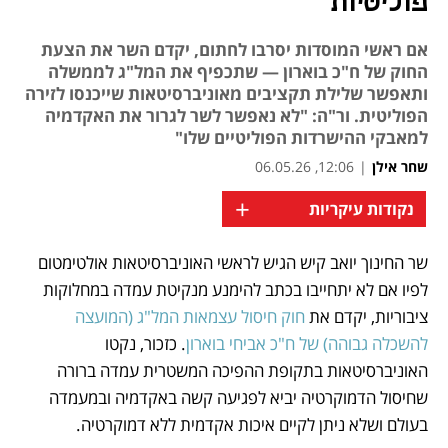
פוליטיות
אם ראשי המוסדות יסרבו לחתום, יקדם השר את הצעת
החוק של ח"כ בוארון — שתכפיף את המל"ג לממשלה
ותאפשר שלילת תקציבים מאוניברסיטאות שייכנסו לזירה
הפוליטית. ור"ה: "לא נאפשר לשר לגרור את האקדמיה
למאבקי ההישרדות הפוליטיים שלו"
שחר אילן
|
12:06, 06.05.26
+
נקודות עיקריות
שר החינוך יואב קיש הגיש לראשי האוניברסיטאות אולטימטום 
נפתח בכרטיסייה חדשה
לפיו אם לא יתחייבו בכתב להימנע מנקיטת עמדה במחלוקות 
ציבוריות, יקדם את 
חוק חיסול עצמאות המל"ג (המועצה 
להשכלה גבוהה) של ח"כ אביחי בוארון
. כזכור, נקטו 
האוניברסיטאות בתקופת ההפיכה המשטרית עמדה ברורה 
שחיסול הדמוקרטיה יביא לפגיעה קשה באקדמיה ובמעמדה 
בעולם ושלא ניתן לקיים איכות אקדמית ללא דמוקרטיה.