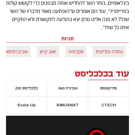
בינלאומיים, בוחר השר להחליש אותה מבפנים כדי לקושש קולות 
בפריימריז". עוד הם אומרים ש"הופתענו מאוד מדבריו של השר 
שכלל לא פנה אלינו טרם יצא בהודעה לתקשורת ולא התקיים 
איתו כל שיח".
תגיות
עמדה פוליטית
אקדמיה
יואב קיש
אוניברסיטאות
עוד בכלכליסט
פודקאסט
אנרגיה 360
כלכליסט טק
Scale Up
XIMUSNXT
CTECH
יסייה חדשה
נפתח בכרטיסייה חדשה