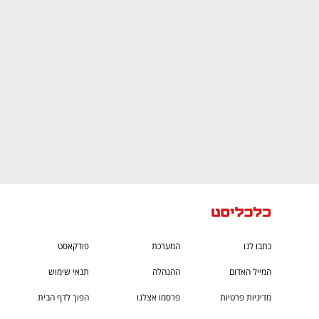
CTech – the
הבית של ההייטק הישראלי
כתבו לנו
המערכת
פודקאסט
המייל האדום
ההנהלה
תנאי שימוש
מדיניות פרטיות
פרסמו אצלנו
הפוך לדף הבית