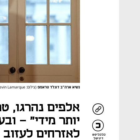
נשיא ארה"ב דונלד טראמפ
(צילום: REUTERS/Kevin Lamarque)
אלפים נהרגו, ט
יותר מידי" - וב
לאזרחים לעזוב 
כלכליסט
דיגיטל