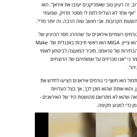
למפגינים באיראן, והשיב: "אתם תגלו בקרוב. זה רעיון טוב שאמריקנים יעזבו את איראן". הוא 
נשאל גם כמה הרוגים יש באיראן, ואמר כי "אף אחד לא הצליח לתת לי מספר מדויק. שמעתי 
הוא הוסיף: "ביטלתי את כל הפגישות עם גורמים רשמיים איראנים עד שההרג חסר ההיגיון של 
מפגינים ייפסק. העזרה בדרך. MIGA!!!", הוא צייץ. MIGA הוא ראשי תיבות באנגלית של Make 
Iran Great Again, פרפרזה על סיסמת הבחירות של טראמפ. מזכיר המועצה לביטחון לאומי 
של איראן עלי לאריג'אני, תקף בתגובה ואמר כי "אנו מכריזים על שמותיהם של הרוצחים 
הו".
הפוסט של טראמפ, נזכיר, מגיע אחרי שאתמול הוא חשף כי גורמים איראנים הציעו לחדש את 
המשא ומתן מול ארה"ב על תוכנית הגרעין, והוא אותת שהוא מוכן לכך, אך בצל העדויות 
החדשות על היקף ההרג המוני באיראן נראה שהוא לא מתרשם מהושטת היד של האיראנים - 
מן כדי למנוע תקיפה.