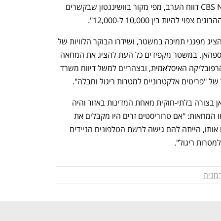
על לפחות 12,000 בני אדם. ברשת CBS News דווח הערב, מפי מקור בוושינגטון שבקשרים 
להיות בין 10,000 ל-12,000".
במקביל, בטלוויזיה האיראנית ממשיכים להציג מפגני תמיכה במשטר, ושידרו הבוקר הלוויות של 
אנשי כוחות הביטחון שנטען כי נהרגו באיספהאן. במשטר מקפידים כל העת להציג את המחאה 
ככזו שמשרתת את האינטרסים של אויבי הרפובליקה האיסלאמית, ובצהריים למשל דיווח משרד 
של "פריטים אלקטרוניים למטרות ריגול וחבלה". 
לפי המשרד, נטען כי המשלוח נכנס לאיראן בצורה בלתי-חוקית מאחת המדינות באזור והיה 
אמור להיות מופץ במחוזות שבהם התקיימו המחאות: "אם טרוריסטים זרים היו מקבלים את 
הציוד האלקטרוני המתקדם הזה ומחברים אותו, הייתה להם גישה לרשת הטלפונים הניידים 
נפתח בכרטיסייה חדשה
נפתח בכרטיסייה חדשה
מטרות ריגול".
מניה