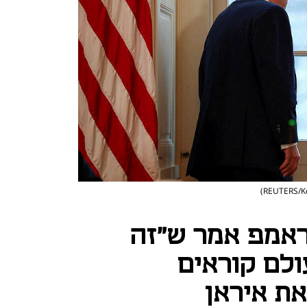
ראמפ אמר ש"זה
עולם קוראים
את איראן