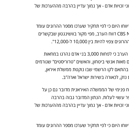
מהנתונים המאומתים שסיפקו עד כה ארגוני זכויות אדם - אך נמוך עדיין בהרבה מההערכות של 
בערוץ האופוזיציה "איראן אינטרנשיונל" דיווחו היום כי לפי תחקיר שערכו מספר ההרוגים עומד 
על לפחות 12,000 בני אדם. ברשת CBS News דווח הערב, מפי מקור בוושינגטון שבקשרים 
להיות בין 10,000 ל-12,000".
גורם רשמי ברפובליקה האיסלאמית אישר הערב כי לפחות 3,000 בני אדם נהרגו במחאות 
ברחבי המדינה. הוא ציין כי בין ההרוגים גם מאות אנשי ביטחון, והאשים "טרוריסטים" שגורמים 
למהומות באחריות למקרי המוות הרבים - בהתאם לקו הרשמי שבו נוקטת ממשלת איראן, 
זק, לכאורה בשירות ישראל וארה"ב. 
גורם נוסף במשטר האייתוללות ציין כי בדוח פנימי של הממשלה האיראנית מדובר גם כן על 
לפחות 3,000 הרוגים - אך הוסיף כי המספר עשוי לעלות. הנתון המדובר גבוה בהרבה 
מהנתונים המאומתים שסיפקו עד כה ארגוני זכויות אדם - אך נמוך עדיין בהרבה מההערכות של 
בערוץ האופוזיציה "איראן אינטרנשיונל" דיווחו היום כי לפי תחקיר שערכו מספר ההרוגים עומד 