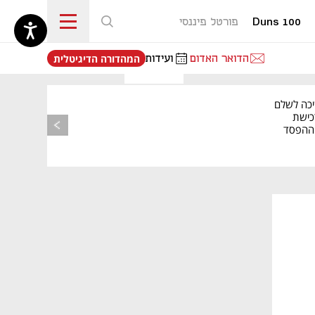
Duns 100
פורטל פיננסי
נפתח בכרטיסייה חדשה
הדואר האדום
ועידות
המהדורה הדיגיטלית
יכה לשלם
כישת
BASE: ההפסד
הרבעוני זינק ל-76