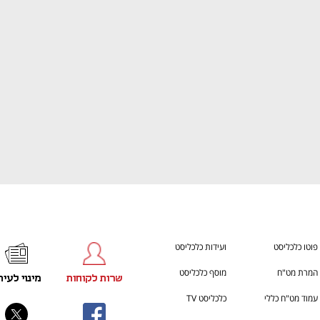
ענף במתח גבוה
מדברים כלכלה, עסקים ומה שב
פוטו כלכליסט
ועידות כלכליסט
המרת מט"ח
מוסף כלכליסט
שרות לקוחות
מינוי לעית
עמוד מט"ח כללי
כלכליסט TV