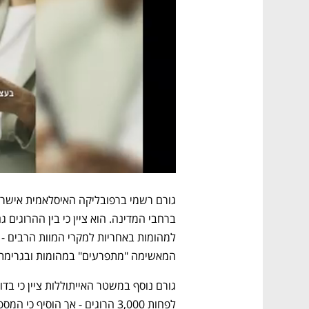
המאשימה "מתפרעים" במהומות ובגרימת נ