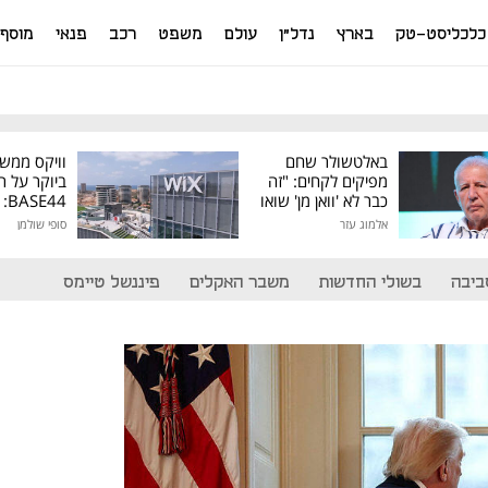
כלכליסט-טק
בארץ
נדל"ן
עולם
משפט
רכב
פנאי
מוסף
באלטשולר שחם
וויקס ממש
מפיקים לקחים: "זה
ביוקר על ר
כבר לא 'וואן מן' שואו
44
של גילעד"
אלמוג עזר
סופי שולמן
מיליון דולר
ביבה
בשולי החדשות
משבר האקלים
פיננשל טיימס