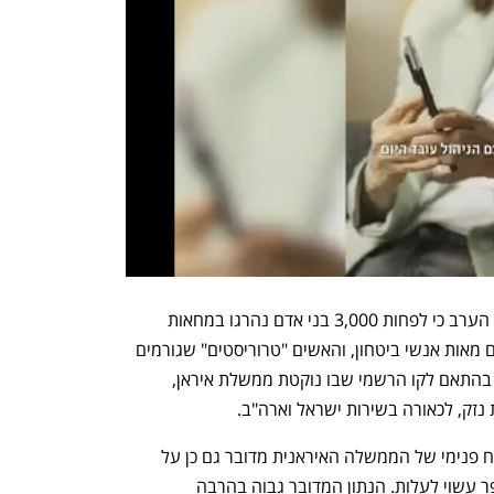
גורם רשמי ברפובליקה האיסלאמית אישר הערב כי לפחות 3,000 בני אדם נהרגו במחאות 
ברחבי המדינה. הוא ציין כי בין ההרוגים גם מאות אנשי ביטחון, והאשים "טרוריסטים" שגורמים 
למהומות באחריות למקרי המוות הרבים - בהתאם לקו הרשמי שבו נוקטת ממשלת איראן, 
זק, לכאורה בשירות ישראל וארה"ב. 
גורם נוסף במשטר האייתוללות ציין כי בדוח פנימי של הממשלה האיראנית מדובר גם כן על 
לפחות 3,000 הרוגים - אך הוסיף כי המספר עשוי לעלות. הנתון המדובר גבוה בהרבה 