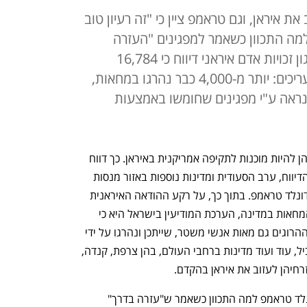
ת איראן, וגם טראמפ ציין כי "זה רעיון טוב
למה התכוון כשאמר למפגינים "העזרה
בדרך" - והשיב: "תגלו בקרוב". ארגון זכויות אדם איראני דיווח כי 16,784
מפגינים נעצרו עד כה. בישראל מעריכים: יותר מ-4,000 כבר נהרגו במחאות,
ראה ע"י מפגינים שחומשו באמצעות
ארה"ב הזהירה מדינות במפרץ והודיעה להן להיות מוכנות לתקיפה אמריקנית באיראן. כך דווח 
הערב (שלישי) ב"וול סטריט ג'ורנל". לפי הדיווח, ערב הסעודית ומדינות נוספות באזור מנסות 
למנוע זאת מול ממשל הנשיא האמריקני דונלד טראמפ. בתוך כך, על רקע ההודאה האיראנית 
לפיה לפחות 3,000 בני אדם נהרגו בגל המחאות במדינה, הערכת המודיעין בישראל היא כי 
בפועל יש כבר יותר מ-4,000 הרוגים. בין ההרוגים גם מאות אנשי משטר, שייתכן ונהרגו על ידי 
מפגינים שחומשו דרך גורמים זרים. במקביל, עוד ועוד מדינות ברחבי העולם, בהן צרפת, קנדה, 
אזרחיהן לעזוב את איראן בהקדם.
מוקדם יותר הערב נשאל נשיא ארה"ב דונלד טראמפ למה התכוון כשאמר ש"עזרה בדרך" 