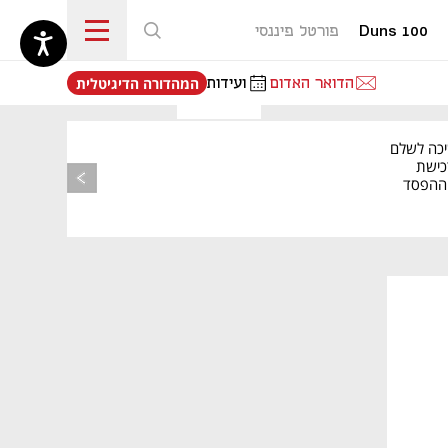
Duns 100
פורטל פיננסי
נפתח בכרטיסייה חדשה
הדואר האדום
ועידות
המהדורה הדיגיטלית
יכה לשלם
כישת
BASE: ההפסד
הרבעוני זינק ל-76