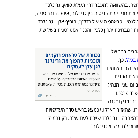
משמעותית במשך ההפלגה בין אסיה ואירופה, בהשוואה למעבר דרך תעלת סואץ. גרינלנד 
שוכנת גם בסמוך ל־GIUK gap המהווה נקודת חנק ימית קריטית בין גרינלנד, איסלנד ובריטניה, 
ומחברת את האזור הארקטי לאוקיינוס האטלנטי. "טראמפ הוא איל נדל"ן", הוסיף אלן. "גרינלנד 
יושבת על כמה משטחי הנדל"ן היקרים ביותר מבחינת יתרון כלכלי והגנה אסטרטגית בשלושת 
ההצהרות והאיומים של טראמפ ובכירים אחרים בממשל 
בכוורת של טראמפ רוקמים 
 בכלל
. כך, 
תוכניות להפוך את גרינלנד 
לגן עדן לעסקים
ראשת ממשלת דנמרק מטה פרדריקסן הזהירה כי האיומים 
מינויים אסטרטגיים של הנשיא האמריקאי 
ומימושם יביאו לפירוק ברית נאט"ו. "אם ארצות הברית 
חושפים: מאחורי הרטוריקה על סיפוח 
תתקוף מדינה בברית, הכל ייגמר", אמרה ביום שני. מנהיגי 
גרינלנד מסתתרת תוכנית עסקית שאפתנית
נפתח בכרטיסייה חדשה
נפתח בכרטיסייה חדשה
ליטל סמט
צרפת, גרמניה, בריטניה, איטליה, פולין וספרד פרסמו 
קיראו עוד
שלשום בתגובה הצהרה נפרדת, התומכת בדנמרק ומגנה 
את התוכניות האמריקאיות. "בנאט"ו הבהירו, שהאזור הארקטי נמצא בראש סדר העדיפויות, 
ובנות הברית האירופיות יגנו עליו", נכתב בהצהרה. "גרינלנד שייכת לעם שלה. רק דנמרק 
רות לדנמרק ולגרינלנד". 