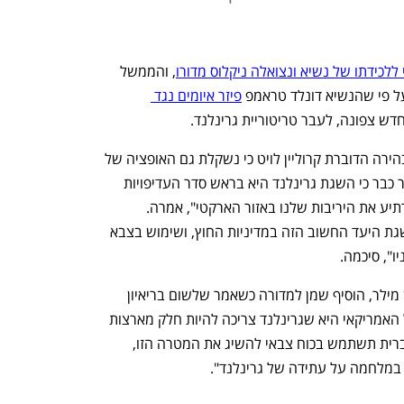
לכידתו של נשיא ונצואלה ניקלוס מדורו
, והממשל 
ל פי שהנשיא דונלד טראמפ 
פיזר איומים נגד 
דש צפונה, לעבר טריטוריית גרינלנד. 
בתדרוך שהתקיים שלשום בבית הלבן, הבהירה הדוברת קרוליין לויט כי נשקלת גם האופציה של 
שימוש בכוח צבאי. "הנשיא טראמפ הבהיר כבר כי השגת גרינלנד היא בראש סדר העדיפויות 
מבחינת הביטחון הלאומי, וחיונית כדי להרתיע את היריבות שלנו באזור הארקטי", אמרה. 
"הנשיא וצוותו דנים במגוון אפשרויות להשגת היעד החשוב הזה במדיניות החוץ, ושימוש בצבא 
", סיכמה. 
יועצו של טראמפ לביטחון המולדת, סטיבן מילר, הוסיף שמן למדורה כשאמר שלשום בריאיון 
ל־CNN כי "העמדה הרשמית של הממשל האמריקאי היא שגרינלנד צריכה להיות חלק מארצות 
הברית". בתשובה לשאלה האם ארצות הברית תשתמש בכוח צבאי להשיג את המטרה הזו, 
 במלחמה על עתידה של גרינלנד". 