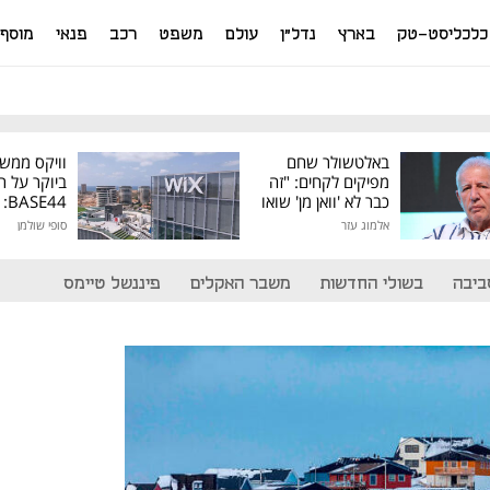
כלכליסט-טק
בארץ
נדל"ן
עולם
משפט
רכב
פנאי
מוסף
באלטשולר שחם
וויקס ממש
מפיקים לקחים: "זה
ביוקר על ר
כבר לא 'וואן מן' שואו
44
של גילעד"
אלמוג עזר
סופי שולמן
מיליון דולר
ביבה
בשולי החדשות
משבר האקלים
פיננשל טיימס