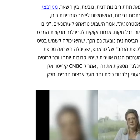
 תחת ריבונות דנית, נובעת, בין השאר, 
ממרבצי 
, כולל נפט, גז ומתכות נדירות, המשמשות לייצור טורבינות רוח, 
מכוניות חשמליות וציוד צבאי. "היא כל כך אסטרטגית", אמר השבוע טראמפ לעיתונאים. "כיום 
היא מלאה בספינות רוסיות וסיניות שנמצאות בכל מקום. אנחנו זקוקים לגרינלנד מנקודת המבט 
של ביטחון לאומי", חזר והדגיש. חשיבותה הביטחונית נובעת גם מכך, שהיא יכולה לשמש בסיס 
למערכות הגנה אוויריות במסגרת תוכנית "כיפת הזהב" של טראמפ, שקיבלה השראה מכיפת 
ברזל הישראלית. "ארצות הברית זקוקה למערכות הגנה אווירית שיהיו קרובות יותר ויותר לרוסיה, 
כדי להגן מפני הדור הבא של הנשקים. גרינלנד מספקת את זה", אמר ל־CNBC קלייטון אלן 
מחברת המחקר יורואסיה גרופ. "טראמפ מעוניין לבנות כיפת זהב מעל ארצות הברית. חלק 