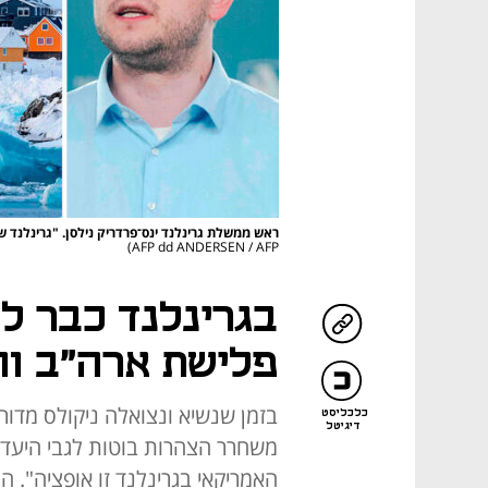
ראש ממשלת גרינלנד ינס־פרדריק נילסן. "גרינלנד 
AFP dd ANDERSEN / AFP)
בגרינלנד כבר ל
פלישת ארה"ב ו
בזמן שנשיא ונצואלה ניקולס מדור
כלכליסט
דיגיטל
משחרר הצהרות בוטות לגבי היעד 
האמריקאי בגרינלנד זו אופציה". ה