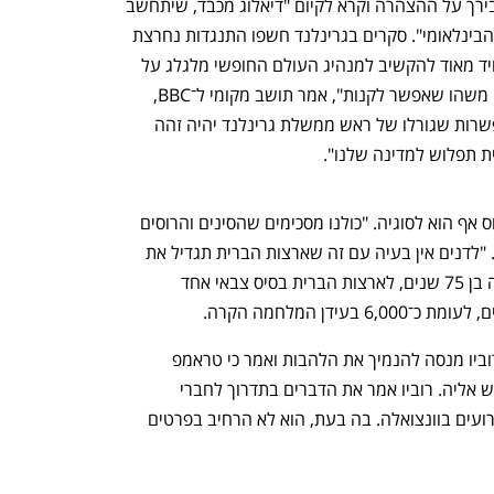
ראש ממשלת גרינלנד ינס־פרדריק נילסן בירך על ההצהרה וקרא לקיום "דיאלוג מכבד, שיתחשב 
ענף במתח גבוה
מדברים כלכלה, עסקים ומה שב
בכך שמעמדה של גרינלנד מושרש בחוק הבינלאומי". סקרים בגרינלנד חשפו התנגדות נחרצת 
להפיכתה לטריטוריה אמריקאית. "זה מפחיד מאוד להקשיב למנהיג העולם החופשי מלגלג על 
דנמרק וגרינלנד ומדבר עלינו כאילו אנחנו משהו שאפשר לקנות", אמר תושב מקומי ל־BBC, 
והוסיף כי הוא חושש מהבאות, כולל מהאפשרות שגורלו של ראש ממשלת גרינלנד יהיה זהה 
ת תפלוש למדינה שלנו". 
מזכ"ל נאט"ו, מארק רוטה ההולנדי, התייחס אף הוא לסוגיה. "כולנו מסכימים שהסינים והרוסים 
הופכים פעילים יותר באזור", אמר ל־CNN. "לדנים אין בעיה עם זה שארצות הברית תגדיל את 
הנוכחות שלה בגרינלנד". לפי הסכם הגנה בן 75 שנים, לארצות הברית בסיס צבאי אחד 
בינתיים, מזכיר המדינה האמריקאי מרקו רוביו מנסה להנמיך את הלהבות ואמר כי טראמפ 
מעוניין בכלל לקנות את גרינלנד ולא לפלוש אליה. רוביו אמר את הדברים בתדרוך לחברי 
הקונגרס ביום שני האחרון, שהתמקד באירועים בוונצואלה. בה בעת, הוא לא הרחיב בפרטים 