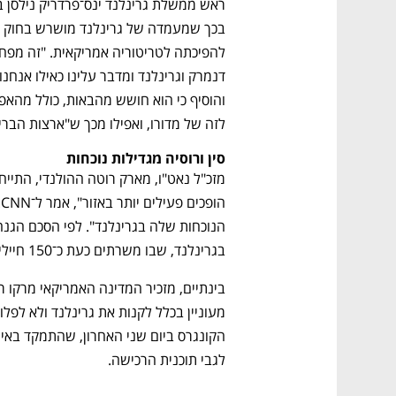
CTech – the
הבית של ההייטק הישראלי
לזה של מדורו, ואפילו מכך ש"ארצות הברי
סין ורוסיה מגדילות נוכחות
בגרינלנד, שבו משרתים כעת כ־150 חיילים, לעומת כ־6,000 בעידן המלחמה הקרה. 
לגבי תוכנית הרכישה. 