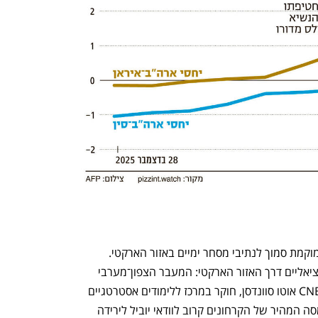
הטריטוריה, המונה כ־57 אלף תושבים, ממוקמת סמוך לנתיבי מסחר ימיים באזור הארקטי. 
"גרינלנד חולשת על שני נתיבי שיט פוטנציאליים דרך האזור הארקטי: המעבר הצפון־מערבי 
ונתיב השיט הטרנס־פולארי", הסביר ל־CNBC אוטו סוונדסן, חוקר במרכז ללימודים אסטרטגיים 
ובינלאומיים (CSIS). יתרה מכך, קצב ההמסה המהיר של הקרחונים קרוב לוודאי יוביל לירידה 