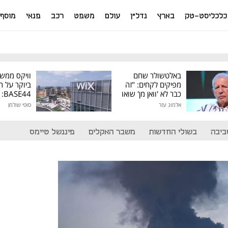
כלכליסט-טק
בארץ
נדל"ן
עולם
משפט
רכב
פנאי
מוסף
באלטשולר שחם
וויקס ממש
מפיקים לקחים: "זה
ביוקר על ר
כבר לא 'וואן מן' שואו
44
של גילעד"
אלמוג עזר
סופי שולמן
מיליון דולר
ביבה
בשולי החדשות
משבר האקלים
פיננשל טיימס