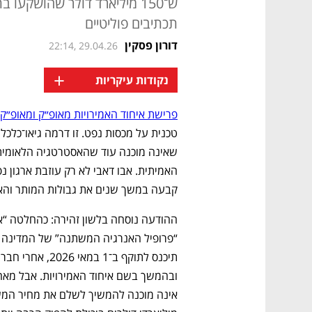
ש־150 מיליארד דולר שהושקעו
תכתיבים פוליטיים
דורון פסקין
22:14, 29.04.26
+
נקודות עיקריות
פרישת איחוד האמירויות מאופ״ק ומאופ״ק
קבעה במשך שנים את גבולות המותר והא