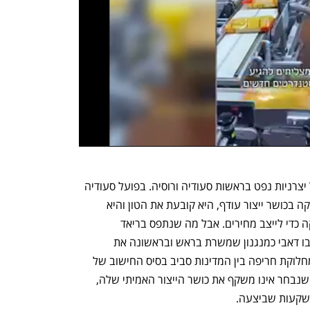
אופ״ק+ היא פורמלית קואליציה רחבה של יצרניות נפט בראשות סעודיה ורוסיה. בפועל סעודיה 
היא מנהיגת המחנה של אופ"ק. היא מחזיקה בכושר ייצור עודף, היא קובעת את הטון והיא 
נושאת בעיקר הנטל כשצריך לחתוך תפוקה כדי לייצב מחירים. אבל מה שנתפס בריאד 
כ"מנהיגות אחראית", נתפס יותר ויותר באבו דאבי כמנגנון שמשרת בראש ובראשונה את 
האינטרס הסעודי. כבר ב־2021 נחשפה מחלוקת חריפה בין המדינות סביב בסיס החישוב של 
מכסות הייצור. האמירויות טענה שהבסיס שנבחר אינו משקף את כושר הייצור האמיתי שלה, 
השקעות שביצעה. 