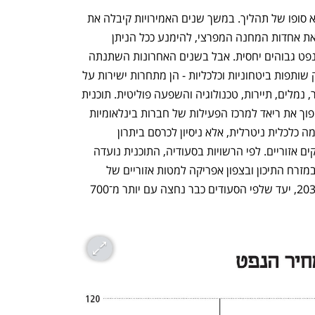
לכן הפרישה אינה התחלה של משבר, אלא סופו של תהליך. במשך שנים האמירויות קיבלה את 
כללי המשחק של אופ״ק+ במטרה לשמר את אחדות המחנה המפרצי, להימנע ככל הניתן 
מעימות גלוי עם סעודיה וליהנות ממחירי נפט גבוהים יחסית. אבל בשנים האחרונות השתנתה 
המשוואה. סעודיה והאמירויות כבר אינן רק שותפות ביטחוניות וכלכליות - הן מתחרות ישירות על 
מעמד, הון, חברות רב־לאומיות, נתיבי סחר, נמלים, תיירות, טכנולוגיה והשפעה פוליטית. תוכנית 
המטות האזוריים של סעודיה, שנועדה להפוך את ריאד למרכז הפעילות של חברות בינלאומיות 
במזרח התיכון, היא דוגמה לכך. זו אינה יוזמה כלכלית ניטרלית, אלא ניסיון לכרסם ביתרון 
ההיסטורי של דובאי ואבו דאבי כמרכזי עסקים אזוריים. לפי הרשויות בסעודיה, התוכנית נועדה 
להפוך את הבירה הסעודית ליעד המוביל במזרח התיכון ובצפון אפריקה למטות אזוריים של 
חברות זרות, עם יעד של 500 מטות עד 2030, יעד שלפי הסעודים כבר נחצה עם יותר מ־700 