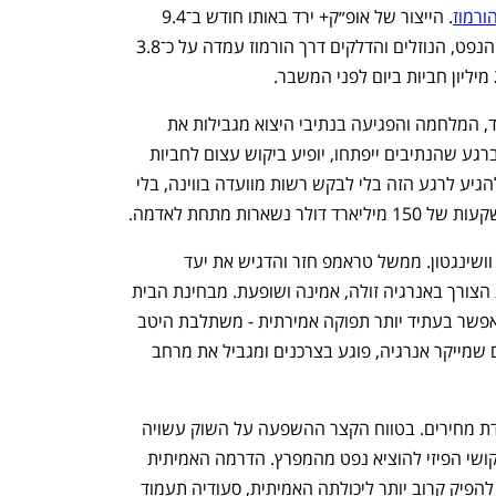
ענף במתח גבוה
מדברים כלכלה, עסקים ומה שב
ורמוז
. הייצור של אופ״ק+ ירד באותו חודש ב־9.4 
מיליון חביות ביום, ובתחילת אפריל זרימת הנפט, הנוזלים והדלקים דרך הורמוז עמדה על כ־3.8 
עבור האמירויות זה עיתוי מכריע. מצד אחד, המלחמה והפגיעה בנתיבי היצוא מגבילות את 
היכולת להגדיל תפוקה מיידית. מצד שני, ברגע שהנתיבים ייפתחו, יופיע ביקוש עצום לחביות 
זמינות, אמינות ומהירות. אבו דאבי רוצה להגיע לרגע הזה בלי לבקש רשות מוועדה בווינה, בלי 
ארות מתחת לאדמה.
זו גם הסיבה שהפרישה משמעותית עבור וושינגטון. ממשל טראמפ חזר והדגיש את יעד 
“הדומיננטיות האנרגטית” של ארה״ב ואת הצורך באנרגיה זולה, אמינה ושופעת. מבחינת הבית 
הלבן, החלשת אופ״ק - במיוחד אם היא תאפשר בעתיד יותר תפוקה אמירתית - משתלבת היטב 
עם תפיסת עולם שרואה בקרטל נפט גורם שמייקר אנרגיה, פוגע בצרכנים ומגביל את מרחב 
אבל זה אינו בהכרח תרחיש פשוט של ירידת מחירים. בטווח הקצר ההשפעה על השוק עשויה 
להיות מוגבלת בגלל הורמוז, המלחמה והקושי הפיזי להוציא נפט מהמפרץ. הדרמה האמיתית 
היא בטווח הבינוני. אם האמירויות תתחיל להפיק קרוב יותר ליכולתה האמיתית, סעודיה תעמוד 