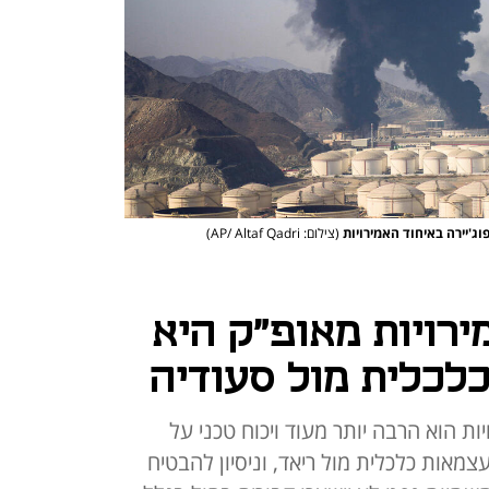
וג'יירה באיחוד האמירויות
(צילום: AP/ Altaf Qadri)
רויות מאופ"ק היא
לכלית מול סעודיה
ת הוא הרבה יותר מעוד ויכוח טכני על
צמאות כלכלית מול ריאד, וניסיון להבטיח