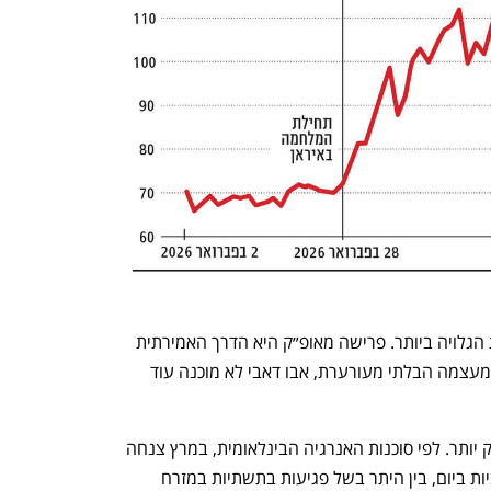
נפתח בכרטיסייה חדשה
נפתח בכרטיסייה חדשה
במובן הזה, הנפט מהווה את זירת העימות הגלויה ביותר. פרישה מאופ״ק היא הדרך האמירתית 
לומר כי גם בתחום שבו סעודיה נחשבת למעצמה הבלתי מעורערת, אבו דאבי לא מוכנה עוד 
המלחמה באיראן הפכה את המהלך לעמוק יותר. לפי סוכנות האנרגיה הבינלאומית, במרץ צנחה 
אספקת הנפט העולמית ב־10.1 מיליון חביות ביום, בין היתר בשל פגיעות בתשתיות במזרח 