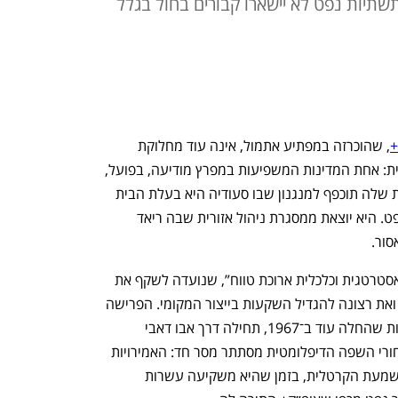
 בתשתיות נפט לא יישארו קבורים בחול בגלל
+
, שהוכרזה במפתיע אתמול, אינה עוד מחלוקת 
טכנית על מכסות נפט. זו דרמה גיאו־כלכלית: אחת המדינות המשפיעות במפרץ מודיעה, בפועל, 
שאינה מוכנה עוד שהאסטרטגיה הלאומית שלה תוכפף למנגנון שבו סעודיה היא בעלת הבית 
האמיתית. אבו דאבי לא רק עוזבת ארגון נפט. היא יוצאת ממסגרת ניהול אזורית שבה ריאד 
סור.
ההודעה נוסחה בלשון זהירה: כהחלטה “אסטרטגית וכלכלית ארוכת טווח”, שנועדה לשקף את 
“פרופיל האנרגיה המשתנה” של המדינה ואת רצונה להגדיל השקעות בייצור המקומי. הפרישה 
תיכנס לתוקף ב־1 במאי 2026, אחרי חברות שהחלה עוד ב־1967, תחילה דרך אבו דאבי 
ובהמשך בשם איחוד האמירויות. אבל מאחורי השפה הדיפלומטית מסתתר מסר חד: האמירויות 
אינה מוכנה להמשיך לשלם את מחיר המשמעת הקרטלית, בזמן שהיא משקיעה עשרות 