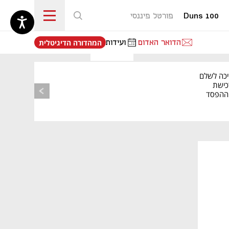
Duns 100
פורטל פיננסי
נפתח בכרטיסייה חדשה
הדואר האדום
ועידות
המהדורה הדיגיטלית
יכה לשלם
כישת
BASE: ההפסד
הרבעוני זינק ל-76