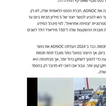
ר נפט מכפי שאופ״ק+ התירה לה. 
זה לב הסיפור. במשך שנים אבו דאבי בנתה את ADNOC, חברת הנפט הלאומית שלה, לא רק 
כמקור הכנסה אלא כמכשיר אסטרטגי. היעד הוא להגיע לכושר ייצור של 5 מיליון חביות ביום עד 
2027, ש־ADNOC מציגה אותו כחלק מאסטרטגיית “צמיחה אחראית”. לפי מינהל המידע 
האנרגטי של ארה״ב, ADNOC הגדילה את תוכנית ההשקעות שלה ל־150 מיליארד דולר לשנים 
אלא שההשקעה הזו התנגשה במנגנון המכסות. כבר ב־2024 העלתה ADNOC את כושר 
הייצור המוצהר שלה ל־4.85 מיליון חביות ביום, אך הייצור בפועל נותר מוגבל תחת מכסות 
אופ״ק+. במילים אחרות, האמירויות השקיעה כדי להפוך לשחקן גדול יותר, אך מבחינתה היא 
המשיכה לקבל מסעודיה יחס כאילו היא שחקן קטן יותר. עבור אבו דאבי לא מדובר רק בהפסד 
שלה. 