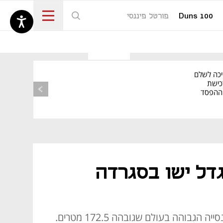
Duns 100
פורטל פיננסי
נפתח בכרטיסייה חדשה
יכה לשלם
כישת
BASE: ההפסד
הרבעוני זינק ל-76
גדל ישו בסגרדה
האפיפיור בירך את "מגדל ישו" החדש בבזיליקת הסגרדה פמיליה בברצלונה, שהפכה רשמית לכנסייה הגבוהה בעולם שגובהה 172.5 מטרים.