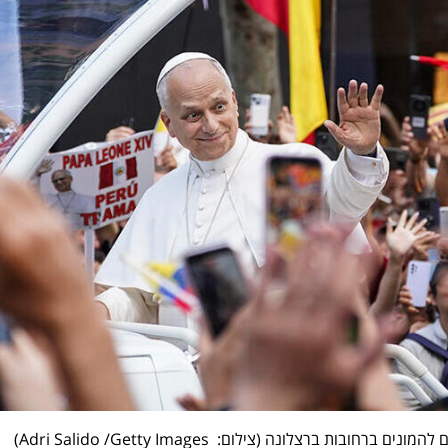
 להמונים ברחובות ברצלונה (
צילום:  Adri Salido /Getty Images
)