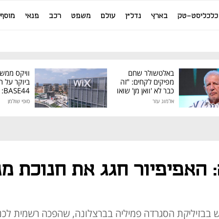
כלכליסט-טק
בארץ
נדל"ן
עולם
משפט
רכב
פנאי
מוסף
באלטשולר שחם
וויקס ממש
מפיקים לקחים: "זה
ביוקר על ר
כבר לא 'וואן מן' שואו
44
של גילעד"
אלמוג עזר
סופי שולמן
מיליון דולר
: האפיפיור חגג את חנוכת מ