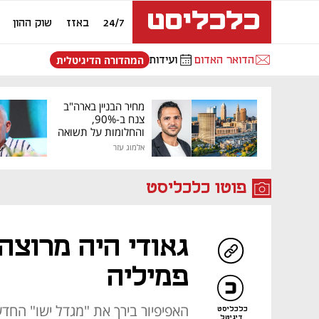
24/7
באזז
שוק ההון
הדואר האדום
ועידות
המהדורה הדיגיטלית
מחיר הבניין בארה"ב
צנח ב-90%,
והחלומות על תשואה
גבוהה התנפצו
אלמוג עזר
פוטו כלכליסט
גאודי היה מרוצה
פמיליה
כלכליסט
דיגיטל