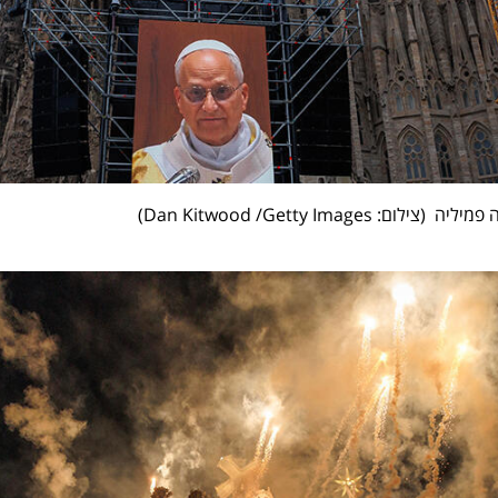
פמיליה  (
צילום: Dan Kitwood /Getty Images
)