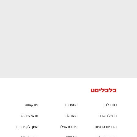
CTech – the
הבית של ההייטק הישראלי
כתבו לנו
המערכת
פודקאסט
המייל האדום
ההנהלה
תנאי שימוש
מדיניות פרטיות
פרסמו אצלנו
הפוך לדף הבית