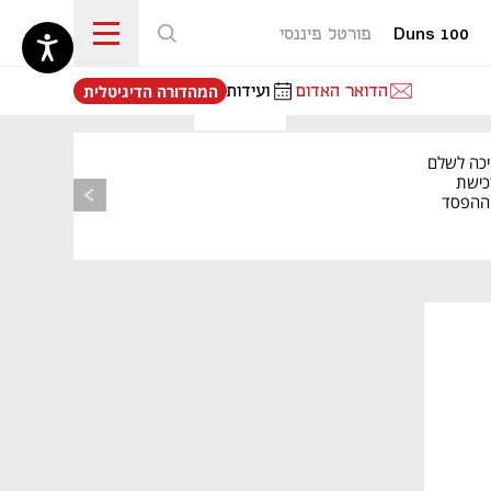
Duns 100
פורטל פיננסי
נפתח בכרטיסייה חדשה
הדואר האדום
ועידות
המהדורה הדיגיטלית
יכה לשלם
כישת
BASE: ההפסד
הרבעוני זינק ל-76