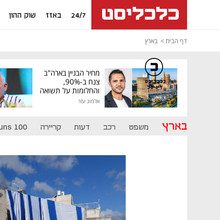
24/7
באזז
שוק ההון
דף הבית
בארץ
מחיר הבניין בארה"ב
צנח ב-90%,
כלכליסט
דיגיטל
והחלומות על תשואה
גבוהה התנפצו
אלמוג עזר
בארץ
משפט
רכב
דעות
קריירה
uns 100