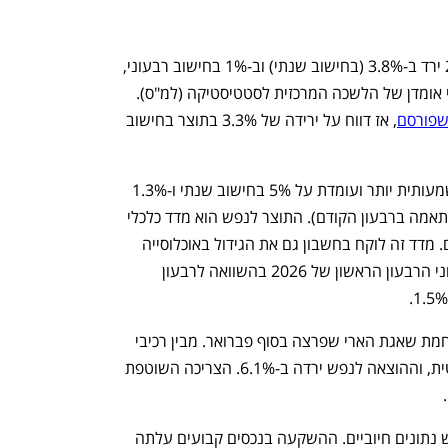
התוצר בישראל ברבעון הראשון של 2026 ירד ב-3.8% (בחישוב שנתי) וב-1% בחישוב רבעוני, 
לעומת הרבעון האחרון של 2025 - כך לפי אומדן של הלשכה המרכזית לסטטיסטיקה (למ"ס). 
שפורסם
, אז דווח על ירידה של 3.3% בתוצר בחישוב 
במונחים של תוצר לנפש, הירידה היא משמעותית יותר ועומדת על 5% בחישוב שנתי ו-1.3% 
בחישוב רבעוני (לעומת 4.5% ו-1.1% בהתאמה ברבעון הקודם). התוצר לנפש הוא מדד כלכלי 
שמשקף טוב יותר את השינוי ברמת החיים. מדד זה לוקח בחשבון גם את הגידול באוכלוסייה 
לצד הגידול בכלכלה. אם מחשבים את נתוני הרבעון הראשון של 2026 בהשוואה לרבעון 
הירידה הזו נובעת בראש ובראשונה ממלחמת שאגת הארי שפרצה בסוף פברואר. מבין רכיבי 
התוצר, נרשמה ירידה חדה בצריכה הפרטית, וההוצאה לנפש ירדה ב-6.1%. הצריכה השוטפת 
למרות הנתונים הללו, בגזרת ההשקעה יש נתונים חיוביים. ההשקעה בנכסים קבועים עלתה 