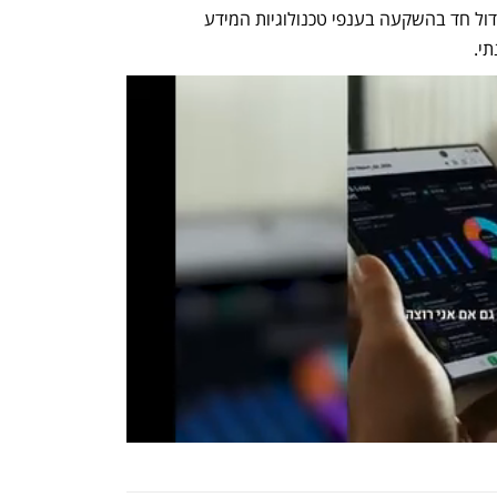
ב-12.8% בחישוב שנתי. הגידול נובע מגידול חד בהשקעה בענפי טכנולוגיות המידע 