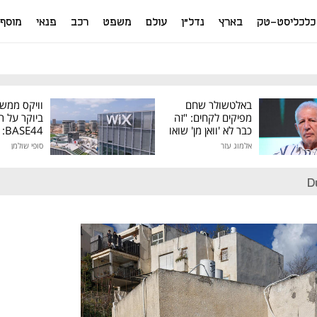
כלכליסט-טק
בארץ
נדל"ן
עולם
משפט
רכב
פנאי
מוסף
באלטשולר שחם
וויקס ממש
מפיקים לקחים: "זה
ביוקר על ר
כבר לא 'וואן מן' שואו
44
של גילעד"
אלמוג עזר
סופי שולמן
מיליון דולר
D