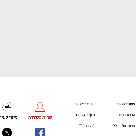
ענף במתח גבוה
מדברים כלכלה, עסקים ומה שב
פוטו כלכליסט
ועידות כלכליסט
המרת מט"ח
מוסף כלכליסט
שרות לקוחות
מינוי לעית
עמוד מט"ח כללי
כלכליסט TV