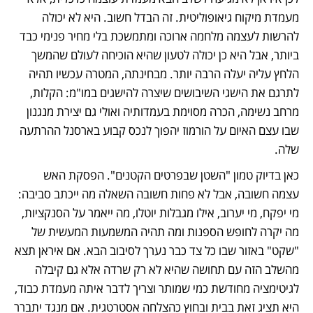
מעמדת מיקוח גיאופוליטית. זה הבדל חשוב. היא לא יכולה 
להרשות לעצמה מלחמה ארוכה ומתמשכת בלי מחיר פנימי כבד 
ביותר, אבל היא כן יכולה לטעון שהיא הוכיחה לעולם שהמשך 
הלחץ עליה יעלה הרבה יותר. מבחינתה, המטרה עכשיו תהיה 
לתרגם את הישגי השיבושים שיצרה להישגים במו"מ: הקלות, 
מרחב נשימה, הכרה מסוימת בעמדותיה ואולי גם יצירת מנגנון 
שבו עצם האיום על הורמוז יהפוך לנכס קבוע בארסנל ההרתעה 
שלה.
כאן בדיוק טמון "השטן שבפרטים הקטנים". הפסקת האש 
עצמה חשובה, אבל לא פחות חשובה השאלה מה ייכתב סביבה: 
מי יפקח, מי יערוב, אילו מגבלות יוטלו, מה ייאמר על הסנקציות, 
מה יקרה לחופש הספנות ומה תהיה המשמעות המעשית של 
"שקט" באזור שבו כל צד כבר נערך לסיבוב הבא. אם איראן תצא 
מהשלב הזה עם תחושה שהיא לא רק שרדה אלא גם קיבלה 
לגיטימציה מחודשת כמי שמותר וצריך לדבר איתה מעמדת כבוד, 
היא תציג זאת בבית ובחוץ כהצלחה אסטרטגית. אם מנגד יתברר 