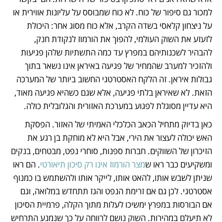
למכור גם סיפור של כוח. לא כוח שמבוסס על עליונות אווירית או 
על ניצחון קלאסי בשדה הקרב, אלא כוח מסוג אחר: היכולת 
לזעזע את השוק העולמי, להפוך את הורמוז לנקודת חנק, 
להבהיר לשכנותיהם במפרץ עד כמה התשתיות שלהן פגיעות 
ולהזכיר למערב שהמחיר של פגיעה באיראן אינו נשאר בתוך 
גבולות איראן. זה הלקח האסטרטגי החשוב ביותר של המערכה 
הזאת. לא שאיראן בלתי פגיעה, אלא שגם כשהיא פגיעה מאוד, 
היא עדיין מסוגלת לפגוע במערכת האזורית והגלובלית כולה.
כאן בדיוק מתחיל הכאב הכלכלי האמיתי של האזור. הפסקת 
האש יכולה לעצור את הירי, אבל היא לא מוחקת בן רגע את 
הזיכרון של השווקים. חברות ספנות, סוחרי נפט, מבטחים, בנקים 
ומשקיעים כבר ראו ש
מצר הורמוז אינו רק סיכון תיאורטי
. הם ראו 
שניתן לשבש אותו, להאט אותו, לייקר אותו ולהשתמש בו כמנוף 
אסטרטגי. לכן גם אם זרימת הנפט והגז תתחדש במלואה, וגם 
אם הבורסות במפרץ ימשיכו לעלות מתוך הקלה, פרמיית הסיכון 
לא תיעלם במהירות. השוק נושם לרווחה על כך שנמנע התרחיש 