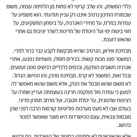
כללי המשחק. זהו שלב קריטי לא פחות מן הלחימה עצמה, משום 
שבמזרח התיכון נרטיב איננו רק עניין תודעתי. הוא משפיע על 
עמדות במו"מ, על מחירי האנרגיה, על ביטחון המשקיעים, על 
חוזי ביטוח ימי ועל היכולת של מדינות לשדר יציבות גם אחרי 
שהאש דועכת.
מבחינת איראן, הנרטיב שהיא מבקשת לקבע כבר ברור למדי. 
המשטר ספג מכות קשות: בכירים חוסלו, תשתיות נפגעו, אתרי 
אנרגיה חשובים הותקפו, ונכסים כלכליים רגישים ספגו זעזועים. 
ובכל זאת, המשטר לא קרס. מבחינת טהרן, זהו ההישג הגדול. 
לא משום שהוא מבטל את הנזק, אלא משום שהוא מאפשר לה 
לטעון כי עמדה מול מתקפה חריגה בעוצמתה ועדיין שמרה על 
רציפות שלטונית, על יכולת תגובה, ועל מרחב תמרון מדיני. 
בעולם שבו לא מעט מערכות פוליטיות קורסות הרבה לפני שהן 
מובסות צבאית, עצם ההישרדות היא מוצר שאפשר למכור 
כהישג.
אלא שהאיראנים לא יסתפקו בסיפור של הישרדות. הם יבקשו 