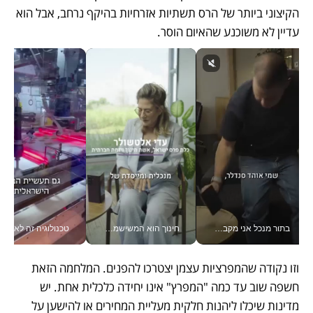
הקיצוני ביותר של הרס תשתיות אזרחיות בהיקף נרחב, אבל הוא 
עדיין לא משוכנע שהאיום הוסר.
בתור מנכל אני מקבל מאות החלטות ביום, וה- Galaxy Z Fold8 Ultra עוזר לי לחתוך אותן מהר יותר_v
חינוך הוא המשישמה של החיים שלי - V
טכנולוגיה זה לא רק בהייטק: גם תעשיי
וזו נקודה שהמפרציות עצמן יצטרכו להפנים. המלחמה הזאת 
חשפה שוב עד כמה "המפרץ" אינו יחידה כלכלית אחת. יש 
מדינות שיכלו ליהנות חלקית מעליית המחירים או להישען על 