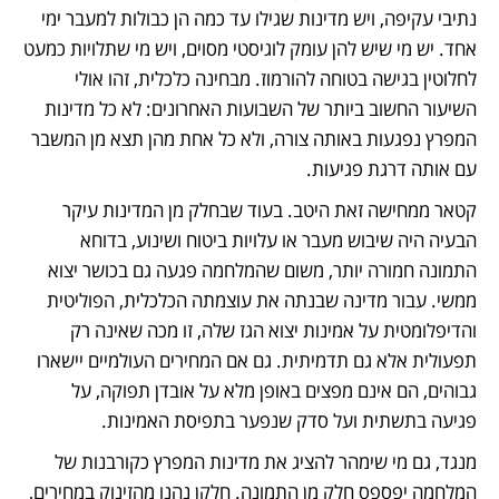
נתיבי עקיפה, ויש מדינות שגילו עד כמה הן כבולות למעבר ימי 
אחד. יש מי שיש להן עומק לוגיסטי מסוים, ויש מי שתלויות כמעט 
לחלוטין בגישה בטוחה להורמוז. מבחינה כלכלית, זהו אולי 
השיעור החשוב ביותר של השבועות האחרונים: לא כל מדינות 
המפרץ נפגעות באותה צורה, ולא כל אחת מהן תצא מן המשבר 
עם אותה דרגת פגיעות.
קטאר ממחישה זאת היטב. בעוד שבחלק מן המדינות עיקר 
הבעיה היה שיבוש מעבר או עלויות ביטוח ושינוע, בדוחא 
התמונה חמורה יותר, משום שהמלחמה פגעה גם בכושר יצוא 
ממשי. עבור מדינה שבנתה את עוצמתה הכלכלית, הפוליטית 
והדיפלומטית על אמינות יצוא הגז שלה, זו מכה שאינה רק 
תפעולית אלא גם תדמיתית. גם אם המחירים העולמיים יישארו 
גבוהים, הם אינם מפצים באופן מלא על אובדן תפוקה, על 
פגיעה בתשתית ועל סדק שנפער בתפיסת האמינות.
מנגד, גם מי שימהר להציג את מדינות המפרץ כקורבנות של 
המלחמה יפספס חלק מן התמונה. חלקן נהנו מהזינוק במחירים, 