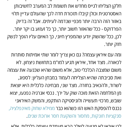
חלקן הצליחו לגייס מחדש את תשומת לב המערב לחשיבותן 
האסטרטגית וכולן קיבלו תזכורת חדה לכך שהעולם עדיין תלוי 
באזור הזה הרבה יותר מכפי שנדמה לעיתים. אבל זה בדיוק 
הפרדוקס - ככל שהאזור חשוב יותר, כך כל זעזוע בו יקר יותר. 
לכן, ככל שהשוק יודע שהמפרץ חיוני, כך האיום עליו הופך לנשק 
חזק יותר.
ומה עם איראן עצמה? גם כאן צריך לומר שתי אמיתות סותרות 
לכאורה. מצד אחד, איראן תגיע למו"מ בתחושת ניצחון. לא 
משום שמצבה הכלכלי טוב, אלא משום שהיא שכנעה את עצמה 
ואת סביבתה שהיא הצליחה לעמוד במבחן העליון: לספוג, 
לשרוד, ולהכאיב בחזרה. מצד שני, מבחינה כלכלית היא יוצאת 
מן המלחמה הזאת מוכה שוק על ירך. נכסי אנרגיה נפגעו, יצוא 
שובש, מרכזי תעשייה ולוגיסטיקה הותקפו, והמשק האיראני 
נכנס להפסקת האש הזו כשהוא כבר 
ממילא שחוק מאינפלציה, 
סנקציות חונקות, מחסור והשקעת חסר ארוכת שנים
.
לכן איראן לא מגיעה לשלב הבא מעמדת עוצמה כלכלית, אלא 