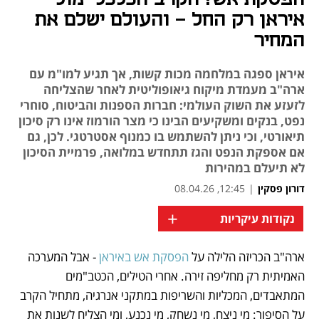
איראן רק החל - והעולם ישלם את
המחיר
איראן ספגה במלחמה מכות קשות, אך תגיע למו"מ עם
ארה"ב מעמדת מיקוח גיאופוליטית לאחר שהצליחה
לזעזע את השוק העולמי: חברות הספנות והביטוח, סוחרי
נפט, בנקים ומשקיעים הבינו כי מצר הורמוז אינו רק סיכון
תיאורטי, וכי ניתן להשתמש בו כמנוף אסטרטגי. לכן, גם
אם אספקת הנפט והגז תתחדש במלואה, פרמיית הסיכון
לא תיעלם במהירות
דורון פסקין
|
12:45, 08.04.26
+
נקודות עיקריות
ארה"ב הכריזה הלילה על 
הפסקת אש באיראן
 - אבל המערכה 
נפתח בכרטיסייה חדשה
נפתח בכרטיסייה חדשה
נפתח בכרטיסייה חדשה
האמיתית רק מחליפה זירה. אחרי הטילים, הכטב"מים 
המתאבדים, המכליות והשריפות במתקני אנרגיה, מתחיל הקרב 
על הסיפור: מי ניצח, מי נשחק, מי נכנע, ומי הצליח לשנות את 