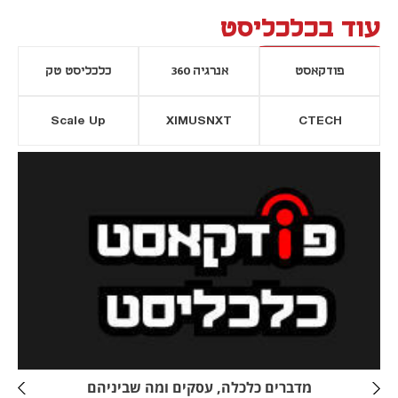
עוד בכלכליסט
פודקאסט
אנרגיה 360
כלכליסט טק
Scale Up
XIMUSNXT
CTECH
יסייה חדשה
נפתח בכרטיסייה חדשה
מדברים כלכלה, עסקים ומה שביניהם