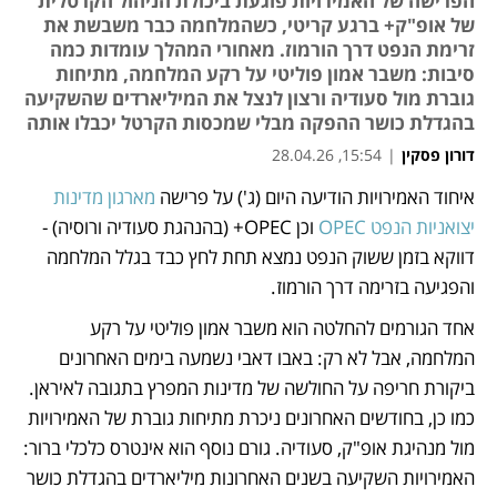
הפרישה של האמירויות פוגעת ביכולת הניהול הקרטלית
של אופ"ק+ ברגע קריטי, כשהמלחמה כבר משבשת את
זרימת הנפט דרך הורמוז. מאחורי המהלך עומדות כמה
סיבות: משבר אמון פוליטי על רקע המלחמה, מתיחות
גוברת מול סעודיה ורצון לנצל את המיליארדים שהשקיעה
בהגדלת כושר ההפקה מבלי שמכסות הקרטל יכבלו אותה
דורון פסקין
|
15:54, 28.04.26
איחוד האמירויות הודיעה היום (ג') על פרישה 
מארגון מדינות 
נפתח בכרטיסייה חדשה
יצואניות הנפט OPEC
 וכן OPEC+ (בהנהגת סעודיה ורוסיה) - 
דווקא בזמן ששוק הנפט נמצא תחת לחץ כבד בגלל המלחמה 
והפגיעה בזרימה דרך הורמוז. 
אחד הגורמים להחלטה הוא משבר אמון פוליטי על רקע 
המלחמה, אבל לא רק: באבו דאבי נשמעה בימים האחרונים 
ביקורת חריפה על החולשה של מדינות המפרץ בתגובה לאיראן. 
כמו כן, בחודשים האחרונים ניכרת מתיחות גוברת של האמירויות 
מול מנהיגת אופ"ק, סעודיה. גורם נוסף הוא אינטרס כלכלי ברור: 
האמירויות השקיעה בשנים האחרונות מיליארדים בהגדלת כושר 