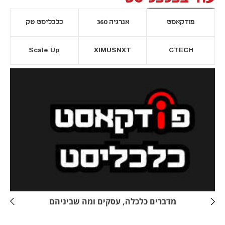
פודקאסט
אנרגיה 360
כלכליסט טק
Scale Up
XIMUSNXT
CTECH
יסייה חדשה
נפתח בכרטיסייה חדשה
מדברים כלכלה, עסקים ומה שביניהם