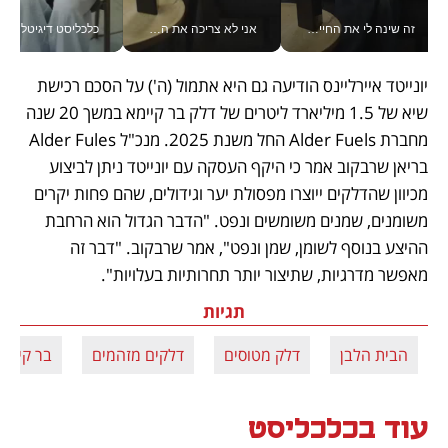
זה שינה לי את החיים: איך עידו איז'ק הופך את הסמארטפון לכלי צילום מקצועי_v
אני לא צריכה את המשרד: רונית שרעבי-חדד מנהלת ארגון של 30000 עובדים מכל מקום_v
כלכליסט דיגיטל
יונייטד איירליינס הודיעה גם היא אתמול (ה') על הסכם רכישת 
שיא של 1.5 מיליארד ליטרים של דלק בר קיימא במשך 20 שנה 
מחברת Alder Fuels החל משנת 2025. מנכ"ל Alder Fules 
בריאן שרבקוב אמר כי היקף העסקה עם יונייטד ניתן לביצוע 
מכיוון שהדלקים ייוצרו מפסולת יער וגידולים, שהם פחות יקרים 
משומנים, שמנים משומשים ונפט. "הדבר הגדול הוא הרחבת 
ההיצע בנוסף לשומן, שמן ונפט", אמר שרבקוב. "דבר זה 
מאפשר מדרגיות, שתיצור יותר תחרותיות בעלויות".
תגיות
הבית הלבן
דלק מטוסים
דלקים מזהמים
בר קיימא
עוד בכלכליסט