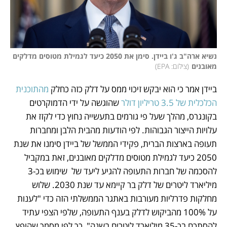
נשיא ארה"ב ג'ו ביידן. סימן את 2050 כיעד לגמילת מטוסים מדלקים 
מאובנים
(
צילום: EPA
)
ביידן אמר כי הוא יבקש זיכוי ממס על דלק כזה כחלק 
מהתוכנית 
הכלכלית של 3.5 טריליון דולר 
שהוגשה על ידי הדמוקרטים 
בקונגרס, מהלך שעל פי גורמים בתעשייה נחוץ כדי לקזז את 
עלויות הייצור הגבוהות. לפי הודעות מהבית הלבן ומחברות 
תעופה בארצות הברית, פקידי הממשל של ביידן סימנו את שנת 
2050 כיעד לגמילת מטוסים מדלקים מאובנים, זאת במקביל 
להסכמה של חברות התעופה להגיע ליעד של  שימוש בכ-3 
מיליארד ליטרים של דלק בר קיימא עד שנת 2030. שלוש 
מחלקות פדרליות מעורבות באתגר הממשלתי הזה כדי "לענות 
על 100% מהביקוש לדלק בענף התעופה, שלפי הצפי עתיד 
להסתכם בכ-35 מיליארד ליטרים בשנה", כך לפי מסמך שהופץ 