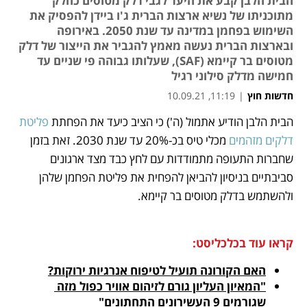
הבית הלבן קבע את היעד לגבי דלק מטוסים כחלק
מתוכניתו של נשיא ארצות הברית ג'ו ביידן להפסיק את
השימוש בפחמן במדינה עד שנת 2050. באירופה
ובארצות הברית נעשה מאמץ להגביר את הייצור של דלק
מטוסים בר קיימא (SAF), שעלותו גבוהה פי שניים עד
חמישה מדלק סילוני רגיל
חדשות חוץ
|
11:19, 10.09.21
הבית הלבן הודיע אתמול (ה') כי הציב כיעד את הפחתת 
פליטת 
נפתח בכרטיסייה חדשה
נפתח בכרטיסייה חדשה
נפתח בכרטיסייה חדשה
נפתח בכרטיסייה חדשה
נפתח בכרטיסייה חדשה
נפתח בכרטיסייה חדשה
דלקים מזהמים
 מכלי טיס בכ-20% עד שנת 2030. זאת בזמן 
שחברות התעופה מתמודדות עם לחץ כבד מצד ארגונים 
סביבתיים בניסיון להביאן להפחית את פליטת הפחמן שלהן 
ולהשתמש בדלק מטוסים בר קיימא.
קראו עוד בכלכליסט:
האם הקורונה תועיל לטיפוח אנרגיות ירוקות?
"המאיון העליון גורם לזיהום אוויר כפול מזה 
שגורמים 9 העשירונים התחתונים"