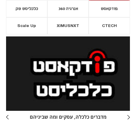
פודקאסט
אנרגיה 360
כלכליסט טק
Scale Up
XIMUSNXT
CTECH
יסייה חדשה
נפתח בכרטיסייה חדשה
מדברים כלכלה, עסקים ומה שביניהם