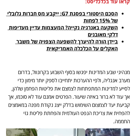
קראו עוד בכלכליסט:
הסכם היסטורי בפסגת G7: ייקבע מס חברות גלובלי 
של 15% לפחות
השקעה באנרגיה נקייה? המעצמות עדיין מעדיפות 
דלקי מאובנים
ביידן הורה להיערך להשפעה הצפויה של משבר 
האקלים על הכלכלה האמריקאית
מנהיגי שבע המדינות יפגשו בסוף השבוע בקרונוול, בדרום 
מערב אנגליה, ולפי ההערכות יתחייבו לספק יותר מימון כדי 
לסייע למדינות המתפתחות לצמצם את פליטות הפחמן שלהן, 
אך עוד לא ברור באיזה שיעור. הפרטים אמנם עוד לא סוכמו, אך 
קביעת יעד לצמצום השימוש בדלק ייצג נקודת מפנה במאמצים 
להפחית את צריכת הנפט העולמית והפחתת פליטת גזי 
החממה. 