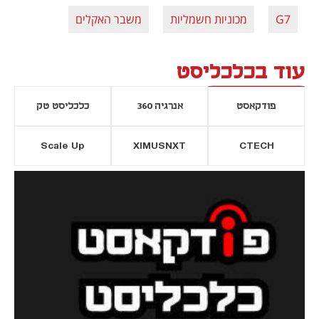
G7
מכוניות חשמליות
משבר האקלים
עוד בכלכליסט
פודקאסט
אנרגיה 360
כלכליסט טק
Scale Up
XIMUSNXT
CTECH
יסייה חדשה
נפתח בכרטיסייה חדשה