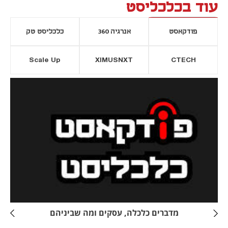
עוד בכלכליסט
פודקאסט
אנרגיה 360
כלכליסט טק
Scale Up
XIMUSNXT
CTECH
יסייה חדשה
נפתח בכרטיסייה חדשה
מדברים כלכלה, עסקים ומה שביניהם