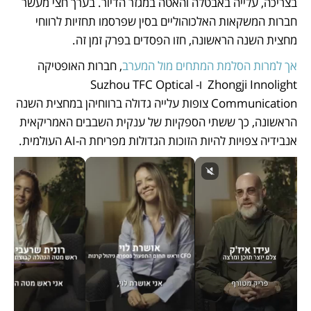
בצריכה, עלייה באבטלה והאטה במגזר הדיור. בערך חצי מעשר 
חברות המשקאות האלכוהוליים בסין שפרסמו תחזיות לרווחי 
מחצית השנה הראשונה, חזו הפסדים בפרק זמן זה. 
אך למרות הסלמת המתחים מול המערב
, חברות האופטיקה 
Zhongji Innolight  ו-Suzhou TFC Optical 
Communication צופות עלייה גדולה ברווחיהן במחצית השנה 
הראשונה, כך ששתי הספקיות של ענקית השבבים האמריקאית 
אנבידיה צפויות להיות הזוכות הגדולות מפריחת ה-AI העולמית. 