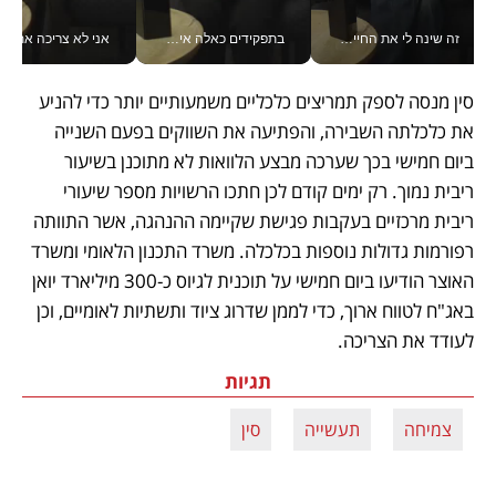
זה שינה לי את החיים: איך עידו איז'ק הופך את הסמארטפון לכלי צילום מקצועי_v
בתפקידים כאלה אי אפשר לחכות: אושרת לוי מניעה השקעות ענק מהטלפון_v
אני לא צריכה את המשרד:
סין מנסה לספק תמריצים כלכליים משמעותיים יותר כדי להניע 
את כלכלתה השבירה, והפתיעה את השווקים בפעם השנייה 
ביום חמישי בכך שערכה מבצע הלוואות לא מתוכנן בשיעור 
ריבית נמוך. רק ימים קודם לכן חתכו הרשויות מספר שיעורי 
ריבית מרכזיים בעקבות פגישת שקיימה ההנהגה, אשר התוותה 
רפורמות גדולות נוספות בכלכלה. משרד התכנון הלאומי ומשרד 
האוצר הודיעו ביום חמישי על תוכנית לגיוס כ-300 מיליארד יואן 
באג"ח לטווח ארוך, כדי לממן שדרוג ציוד ותשתיות לאומיים, וכן 
לעודד את הצריכה. 
תגיות
צמיחה
תעשייה
סין