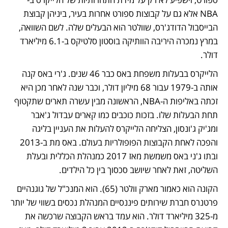
NBA אלא גם על קבוצות ספורט אחרות בעיר, ביניהן קבוצת 
הבייסבול הדודג'רס, שוולטר הוא הבעלים שלה. לשם השוואה, 
במרץ נמכרה היריבה הוותיקה בוסטון סלטיקס ב-6.1 מיליארד 
דולר.  
הלייקרס בבעלות משפחת באס כבר 46 שנים. ג'רי באס קנה 
אותה ב-1979 עבור 68 מיליון דולר, וכבר שנה לאחר מכן היא 
זכתה באליפות ה-NBA, הראשונה מבין עשרה תארים שתקטוף 
תחת הבעלות שלו. בזכות כוכבים כמו קארים עבדול ג'אבר 
ומג'יק ג'ונסון, הצליחה הלייקרס להעלות את העניין בליגה 
והפכה לאחת הקבוצות הפופולריות בעולם. באס מת ב-2013 
ובתו ג'ני באס משמשת מאז 2017 כמנהלת הכללית ובעלת 
השליטה, זאת לאחר שיושב סכסוך בין כל הילדים. 
הקונה הוא כאמור מארק וולטר (65). הוא המנכ"ל של גוגנהיים 
פרטנרס חברת שירותים פיננסיים המנהלת נכסים בשווי של יותר 
מ-325 מיליארד דולר. הוא עמד בראש הקבוצה שרכשה את 