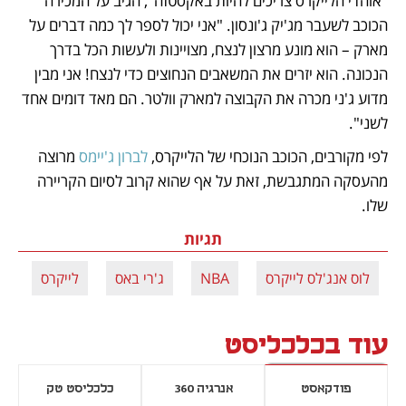
"אוהדי הלייקרס צריכים להיות באקסטזה", הגיב על המכירה 
הכוכב לשעבר מג'יק ג'ונסון. "אני יכול לספר לך כמה דברים על 
מארק – הוא מונע מרצון לנצח, מצויינות ולעשות הכל בדרך 
הנכונה. הוא יזרים את המשאבים הנחוצים כדי לנצח! אני מבין 
מדוע ג'ני מכרה את הקבוצה למארק וולטר. הם מאד דומים אחד 
לשני". 
לפי מקורבים, הכוכב הנוכחי של הלייקרס, 
לברון ג'יימס
 מרוצה 
מהעסקה המתגבשת, זאת על אף שהוא קרוב לסיום הקריירה 
שלו. 
תגיות
לוס אנג'לס לייקרס
NBA
ג'רי באס
לייקרס
עוד בכלכליסט
פודקאסט
אנרגיה 360
כלכליסט טק