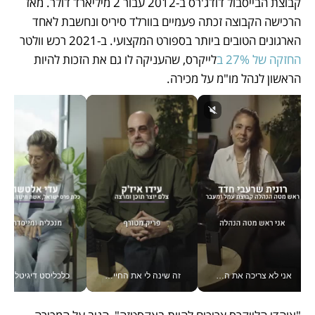
קבוצת הבייסבול דודג'רס ב-2012 עבור 2 מיליארד דולר. מאז 
הרכישה הקבוצה זכתה פעמיים בוורלד סיריס ונחשבת לאחד 
הארגונים הטובים ביותר בספורט המקצועי. ב-2021 רכש וולטר 
החזקה של 27% ב
לייקרס, שהעניקה לו גם את הזכות להיות 
הראשון לנהל מו"מ על מכירה. 
אני לא צריכה את המשרד: רונית שרעבי-חדד מנהלת ארגון של 30000 עובדים מכל מקום_v
זה שינה לי את החיים: איך עידו איז'ק הופך את הסמארטפון לכלי צילום מקצועי_v
כלכליסט דיגיטל