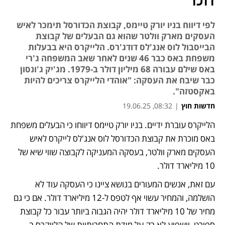
דולר
לפי דיווח בניו יורק טיימס, קבוצת הכדורסל תימכר לאיש
העסקים מארק וולטר שהוא גם הבעלים של קבוצת
הבייסבול לוס אנג'לס דודג'רס. הלייקרס היא בבעלות
משפחת באס כבר 46 שנים לאחר שאב המשפחה ג'רי
באס שילם עבורה 68 מיליון דולר ב-1979. מג'יק ג'ונסון
כבר שיבח את העסקה: "אוהדי הלייקרס צריכים להיות
באקסטזה".
חדשות חוץ
|
08:32, 19.06.25
הלייקרס עוברת ידיים. בניו יורק טיימס דיווחו כי הבעלים משפחת 
נפתח בכרטיסייה חדשה
נפתח בכרטיסייה חדשה
באס מוכרת את קבוצת הכדורסל לוס אנג'לס לייקרס לאיש 
העסקים מארק וולטר, בעסקה המעניקה לקבוצה שווי שיא של 
10 מיליארד דולר. 
עם זאת, אנשים המעורים בנושא ציינו כי העסקה עוד לא 
הושלמה, והמחיר עשוי אף לטפס ל-12 מיליארד דולר. אם כי גם 
מחיר של 10 מיליארד דולר יהיה הגבוה ביותר עבור כל קבוצת 
ספורט, וישפיע לא רק על מידת התחרותיות של הלייקרס ב-