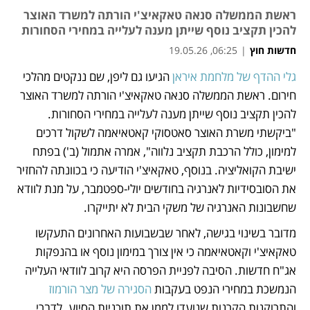
ראשת הממשלה סנאה טאקאיצ'י הורתה למשרד האוצר
להכין תקציב נוסף שייתן מענה לעלייה במחירי הסחורות
חדשות חוץ
|
06:25, 19.05.26
גלי ההדף של מלחמת איראן
 הגיעו גם ליפן, שם ננקטים מהלכי 
נפתח בכרטיסייה חדשה
נפתח בכרטיסייה חדשה
חירום. ראשת הממשלה סנאה טאקאיצ'י הורתה למשרד האוצר 
להכין תקציב נוסף שייתן מענה לעלייה במחירי הסחורות. 
"ביקשתי משרת האוצר סאטסוקי קאטאיאמה לשקול דרכים 
למימון, כולל הרכבת תקציב נלווה", אמרה אתמול (ב') בפתח 
ישיבת הקואליציה. בנוסף, טאקאיצ'י הודיעה כי בכוונתה להחזיר 
את הסובסידיות לאנרגיה בחודשים יולי-ספטמבר, על מנת לוודא 
שחשבונות האנרגיה של משקי הבית לא יתייקרו. 
מדובר בשינוי בגישה, לאחר שבשבועות האחרונים התעקשו 
טאקאיצ'י וקאטאיאמה כי אין צורך במימון נוסף או בהנפקות 
אג"ח חדשות. הסיבה לפניית הפרסה היא קרוב לוודאי העלייה 
הנמשכת במחירי הנפט בעקבות 
הסגירה של מצר הורמוז
והתרוקנות הקרנות שנועדו לממן את תוכניות הסיוע. לדברי 