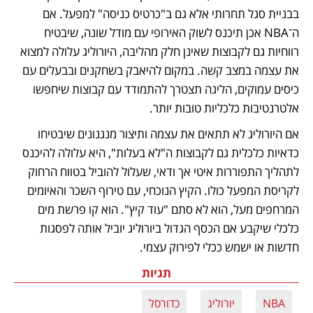
בבניית סגל תחרותי אלא גם ב"כרטיס כניסה" למפעל. אם 
ה־NBA אכן תיכנס לשוק האירופי עם מודל שונה, שיבטיח 
רווחיות גם לקבוצות שאינן חלק מהליבה, היורוליג עלולה למצוא 
את עצמה במצב קשה. במקום להיאבק בשחקנים ובבעלים עם 
כיסים עמוקים, הליגה תצטרך להתמודד עם קבוצות שיחפשו 
אלטרנטיבות כלכליות טובות יותר. 
אם היורוליג לא תתאים את עצמה ותיצור מנגנונים שיבטיחו 
כדאיות כלכלית גם לקבוצות ה"לא בעלות", היא עלולה להיכנס 
לתהליך התפוררות איטי אך ודאי, שעלול להוביל בטווח הרחוק 
לקריסת המפעל כולו. הקיץ הנוכחי, עם טירוף השכר והאיומים 
המרחפים מעל, הוא לא סתם "עוד קיץ". הוא קו פרשת מים 
כלכלי שיקבע אם הכסף הגדול ביורוליג יוביל אותה לפסגות 
חדשות או ישמש ככלי לפירוק עצמי.
תגיות
NBA
יורוליג
כדורסל