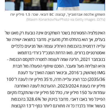
השחקן אלכסה אברמוביץ', קבוצה: BC דובאי. שכר: 1.5 מיליון יורו

(
צילום: Maxim Konankov/NurPhoto via Getty Images
)
האינפלציה המטורפת בשכר השחקנים אינה נובעת רק מאגו של 
בעלים, אך הוא בהחלט חלק מהעניין. מדובר בתוצאה ישירה של 
עלייה דרמטית בהכנסות היורוליג עצמה ושל מניעים כלכליים 
ואסטרטגיים ברורים. מאז הדחת המנכ"ל ג'ורדי ברתומאו 
בנובמבר 2021, הליגה שמה לעצמה למטרה למקסם הכנסות - 
והיא הצליחה מעל ומעבר. הסכם שיתוף הפעולה מול חברת 
IMG (שהושק ב־2016, ובינואר השנה הוארך עד לעונת 
2035/36) כבר הציג עלייה חדה, מ־35 מיליון יורו לעונה ל־100 
מיליון יורו בעונת 2023/2024. ההערכות לעונה האחרונה 
עומדות על 150 מיליון יורו, כולל 50 מיליון יורו שהתקבלו מקיום 
הפיינל פור באבו דאבי. מדובר בזינוק של 328.6% בהכנסות 
בעשור אחד בלבד! כל זה מתורגם ליותר כסף ל־13 הקבוצות 