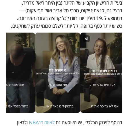
בעלות הרישיון הקבוע של הליגה (בין היתר ריאל מדריד, 
ברצלונה, פנאתינייקוס, מכבי תל אביב ואולימפיאקוס) — 
בממוצע 19.5 מיליון יורו רווח לכל קבוצה בעונה האחרונה. 
כשיש יותר כסף בקופה, קל יותר לשלם סכומי עתק לשחקנים.
אני לא צריכה את המשרד: רונית שרעבי-חדד מנהלת ארגון של 30000 עובדים מכל מקום_v
בתפקידים כאלה אי אפשר לחכות: אושרת לוי מניעה השקעות ענק מהטלפון_v
בתור מנכל אני מקבל מאות הח
בנוסף לזינוק הכלכלי, יש השפעה גם 
לאיום ה־NBA
 ולרצון 