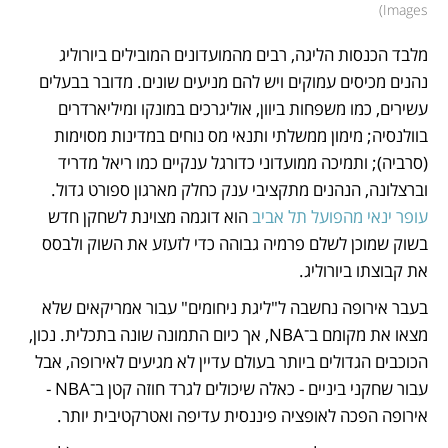
)
Images
מלבד הכנסות הליגה, רבים מהמועדונים המובילים ביורוליג 
נהנים מכיסים עמוקים ויש להם מניעים שונים. מדובר בבעלים 
עשירים, כמו משפחות ביוון, אוליגרכים במונקו ומיליארדרים 
בוולנסיה; מימון ממשלתי ותנאי מס נוחים במדינות מסוימות 
(סרביה); ותמיכה ממועדוני כדורגל ענקיים כמו ריאל מדריד 
וברצלונה, הנהנים מתקציבי ענק כחלק מארגון ספורט גדול.
עופר ינאי מהפועל תל אביב
 הוא דוגמה מצוינת לשחקן חדש 
בשוק שמוכן לשלם פרמיה גבוהה כדי לזעזע את השוק ולבסס 
את קבוצתו ביורוליג.
בעבר אירופה נחשבה ל"ליגת ניחומים" עבור אמריקאים שלא 
מצאו את מקומם ב־NBA, אך כיום התמונה שונה בתכלית. נכון, 
הכוכבים הגדולים ביותר בעולם עדיין לא מגיעים לאירופה, אבל 
עבור שחקני ביניים - כאלה שיכולים לגרד חוזה קטן ב־NBA - 
אירופה הפכה לאופציה פיננסית עדיפה ואטרקטיבית יותר. 