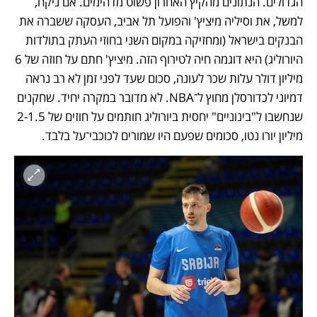
הגדולים. הנתונים מהקיץ האחרון פשוט מדהימים. אם ניקח, 
למשל, את וסיליה מיציץ' והפועל תל אביב, העסקה ששברה את 
הבנקים בישראל (ומחזיקה במקום השני בחוזי העתק בתולדות 
היורוליג) היא דוגמה חיה לטירוף הזה. מיציץ' חתם על חוזה של 6 
מיליון דולר עלות שכר לעונה, סכום שעד לפני זמן לא רב נראה 
דמיוני לכדורסלן מחוץ ל־NBA. לא מדובר במקרה יחיד. שחקנים 
שנחשבו ל"בינוניים" יחסית ביורוליג חותמים על חוזים של 2-1.5 
מיליון יורו נטו, סכומים שפעם היו שמורים לכוכבי־על בלבד.