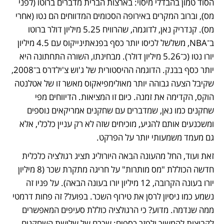
הסוד טמון בהבדלי מיסוי: בארצות הברית מדברים ברוטו (לפני 
מס), וברוב המקרים באירופה הסכומים המדווחים הם נטו (אחרי 
מס). קנדריק נאן, לדוגמה, שהרוויח 5.25 מיליון דולר ברוטו 
ב־NBA, משלשל לכיסו יותר כסף בפנאתינייקוס עם 4.5 מיליון 
יורו נטו (כ־5.26 מיליון דולר). מבחינתו, השורה התחתונה היא 
יותר כסף בבנק. הדוגמה ההיסטורית של ג'וש צ'ילדרס ב־2008, 
שקיבל הצעה גבוהה יותר מאולימפיאקוס מאשר זו של אטלנטה 
הוקס, הקדימה את זמנה. כיום זו המציאות. הדיווחים מפי 
שחקנים כמו נאן, שמדברים עם שחקנים אמריקאים נוספים 
ומשכנעים אותם להגיע, מוכיחים שזה לא רק עניין כלכלי, אלא 
גם מעמד משמעותי יותר על הפרקט.
זאת ועוד, החל מהעונה הבאה היורוליג תציג רגולציה כלכלית 
חדשה הכוללת "מס מותרות" על חריגה מתקרת שכר (8 מיליון 
יורו בעונה הקרובה, 12 מיליון יורו בעונה הבאה). על פניו זה 
נשמע כמו ניסיון לרסן את טירוף השכר. בפועל? זה פחות דרמטי 
ממה שנדמה. מדוע? כי הרגולציה כוללת סעיפים המאפשרים 
לקבוצות להמשיך ולפזר כספים: שכרם של שלושת השחקנים 