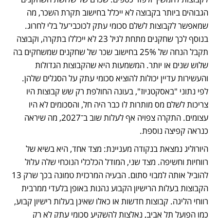
הגבוהים ביותר בקבוצה לא ייכלל בחישוב תקרת השכר, מה 
שמאפשר לקבוצות לשלם סכומי עתק לכוכבי־על בלי לחרוג. 
בנוסף לכך שחקנים מתחת לגיל 23 לא ייכללו בתקרה, וקבוצה 
תקבל הנחה של 25% בחישוב שכר של שחקנים שמשחקים בה 
שלוש שנים או יותר. המשמעות היא שהקבוצות הגדולות 
והעשירות עדיין יכולות להוציא סכומי עתק על הסגלים שלהן. 
לפי נתוני "באסקטניוז", בעונה החולפת רק שש קבוצות היו 
צריכות לשלם מס מותרות לו כבר היה חל, והסכומים לא היו 
עצומים. התקרה צפויה אף לעלות שוב ב־2027, מה שיראה 
כנראה קפיצה נוספת.
היורוליג נמצאת בנקודה מעניינת: מצד אחד, היא בשיא של 
רווחיות וחשיפה. מצד שני, המודל הכלכלי הנוכחי שלה עלול 
להוביל אותה למבוי סתום. הבעיה המרכזית טמונה בכך שרק 13 
הקבוצות בעלות הרישיון הקבוע נהנות באופן בלעדי ממרבית 
רווחי הליגה. קבוצות חדשות או כאלו שאינן בעלות רישיון קבוע, 
כמו הפועל תל אביב, נאלצות להשקיע סכומי עתק לא רק 