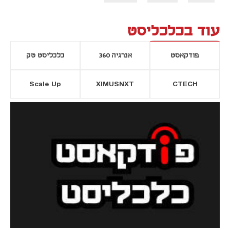
עוד בכלכליסט
פודקאסט
אנרגיה 360
כלכליסט טק
Scale Up
XIMUSNXT
CTECH
יסייה חדשה
נפתח בכרטיסייה חדשה