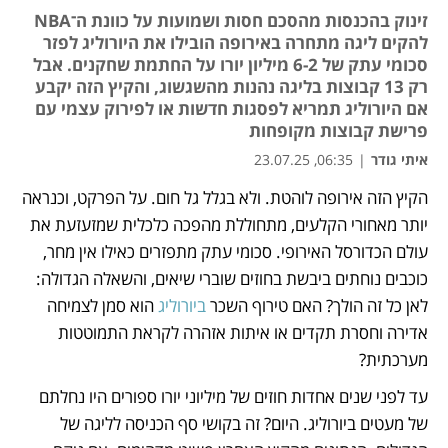
זינוק בהכנסות מהסכם חסות ושמועות על כוונת ה־NBA
להקים ליגה מתחרה באירופה הובילו את היורוליג לפזר
סכומי עתק של 6-2 מיליון יורו על החתמת שחקנים. אבל
רק 13 קבוצות בליגה נהנות מהשגשוג, והקיץ הזה יקבע
אם היורוליג תמריא לפסגות חדשות או לפירוק עצמי עם
פרישת קבוצות מקופחות
איתי גודר
|
06:35, 23.07.25
הקיץ הזה אירופה לוהטת. ולא בגלל גל חום. על הפרקט, וכנראה 
נפתח בכרטיסייה חדשה
נפתח בכרטיסייה חדשה
נפתח בכרטיסייה חדשה
יותר מאחורי הקלעים, מתחוללת מהפכה כלכלית שמזעזעת את 
עולם הכדורסל האירופי. סכומי עתק מתפזרים כאילו אין מחר, 
כוכבים נוחתים ביבשת בחוזים שוברי שיאים, והשאלה הגדולה: 
לאן כל זה הולך? האם טירוף השכר 
ביורוליג
 הוא סמן לצמיחה 
אדירה וחסרת תקדים או איתות אזהרה לקראת התמוטטות 
מערכתית?
עד לפני שנים אחדות חוזים של מיליוני יורו ספורים היו נחלתם 
של מעטים ביורוליג. היום? זה בקושי סף הכניסה לליגה של 