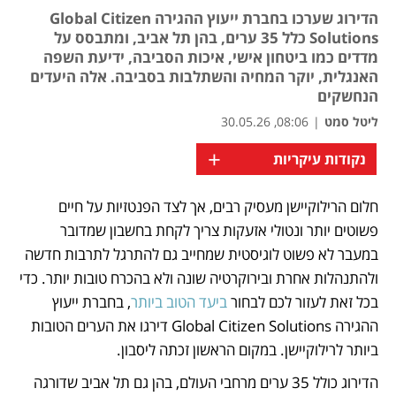
הדירוג שערכו בחברת ייעוץ ההגירה Global Citizen
Solutions כלל 35 ערים, בהן תל אביב, ומתבסס על
מדדים כמו ביטחון אישי, איכות הסביבה, ידיעת השפה
האנגלית, יוקר המחיה והשתלבות בסביבה. אלה היעדים
הנחשקים
ליטל סמט
|
08:06, 30.05.26
+
נקודות עיקריות
חלום הרילוקיישן מעסיק רבים, אך לצד הפנטזיות על חיים 
נפתח בכרטיסייה חדשה
נפתח בכרטיסייה חדשה
פשוטים יותר ונטולי אזעקות צריך לקחת בחשבון שמדובר 
במעבר לא פשוט לוגיסטית שמחייב גם להתרגל לתרבות חדשה 
ולהתנהלות אחרת ובירוקרטיה שונה ולא בהכרח טובות יותר. כדי 
בכל זאת לעזור לכם לבחור 
ביעד הטוב ביותר
, בחברת ייעוץ 
ההגירה Global Citizen Solutions דירגו את הערים הטובות 
ביותר לרילוקיישן. במקום הראשון זכתה ליסבון. 
הדירוג כולל 35 ערים מרחבי העולם, בהן גם תל אביב שדורגה 