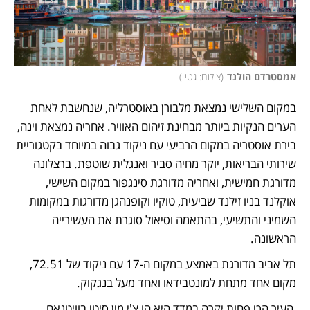
אמסטרדם הולנד
(
צילום: גטי 
)
במקום השלישי נמצאת מלבורן באוסטרליה, שנחשבת לאחת 
הערים הנקיות ביותר מבחינת זיהום האוויר. אחריה נמצאת וינה, 
בירת אוסטריה במקום הרביעי עם ניקוד גבוה במיוחד בקטגוריית 
שירותי הבריאות, יוקר מחיה סביר ואנגלית שוטפת. ברצלונה 
מדורגת חמישית, ואחריה מדורגת סינגפור במקום השישי, 
אוקלנד בניו זילנד שביעית, טוקיו וקופנהגן מדורגות במקומות 
השמיני והתשיעי, בהתאמה וסיאול סוגרת את העשירייה 
הראשונה. 
תל אביב מדורגת באמצע במקום ה-17 עם ניקוד של 72.51, 
מקום אחד מתחת למונטבידאו ואחד מעל בנגקוק. 
 העיר הכי פחות יקרה במדד היא הו צ'י מין סיטי בוויטנאם, 