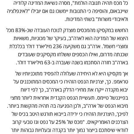
כל מכס תהיה תגובה הולמת", מסרה נשיאת המדינה קלודיה 
שיינבאום, והוסיפה כי התגובות יימשכו גם אם יובילו "לאינפלציה 
ולאיבודי משרות" בשתי המדינות. 
החשש במקסיקו מהמכסים מוצדק לנוכח העובדה שכ-83% מכל 
היצוא של המדינה הוא לארה"ב, בעיקר של מכוניות, משאיות 
ומוצרי חשמל. ארה"ב גם משקיעה 236 מיליארד דולר בכלכלת 
שכנתה מדרום, ואילו הכספים ששלחו מקסיקנים שעובדים 
בארה"ב חזרה הסתכמו בשנה שעברה ב-63 מיליארד דולר. 
אך מקסיקו היא לא היחידה שעלולה להפסיד מתוכניותיו של 
טראמפ. כך, יצרניות הנפט הזהירו כי המכסים המתוכננים על 
יבוא מקנדה ייקרו את מחירי הדלק בארה"ב, כך לפי דיווח 
בפייננשל טיימס. תעשיית הנפט הקנדית אחראית ליותר מחצי 
מיבוא הנפט של ארה"ב, ולכן הפגיעה בה תהיה מהקשות ביותר. 
לפיכך, היצרניות הזהירו כי ירידה בייבוא תורגש היטב בכיס של 
הצרכנים האמריקאים. "מכס של 25% על נפט וגז טבעי קרוב 
לוודאי שיסתכם בייצור נמוך יותר בקנדה ובעלויות גבוהות יותר 