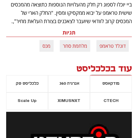
ביי יוכלו לספוג רק חלק מהעלויות הנוספות כתוצאה מהמכסים 
שישית טראמפ על יבוא ממקסיקו ומסין. "החלק הארי של 
המכסים קרוב לוודאי שיועבר לצאכנים בצורת העלאת מחיר",. 
תגיות
דונלד טראמפ
מלחמת סחר
מכס
עוד בכלכליסט
פודקאסט
אנרגיה 360
כלכליסט טק
Scale Up
XIMUSNXT
CTECH
יסייה חדשה
נפתח בכרטיסייה חדשה