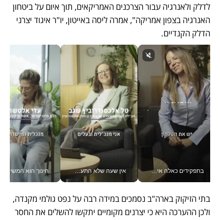
לדלק ולאנרגיה עבור הצרכנים האמריקאים, תוך איום על ביטחון 
האנרגיה בצפון אמריקה", אמרה ליסה באייטון, יו"ר איגוד יצרני 
הדלק הקנדיים. 
בתפקידים כאלה אי אפשר לחכות: אושרת לוי מניעה השקעות ענק מהטלפון_v
אין שעה שלא התעסקתי במשבר - טל אלכסנדרוביץ’ שגב מנהלת משברים תקשורתיים מכל מקום עם ה- Galaxy Z Fold8 Ultra שלה_v
חינוך הוא המש
בתי הזיקוק בארה"ב נסמכים במידה רבה על נפט גולמי מקנדה, 
ולכן ההערכה היא כי יצרנים מקומיים יתקשו להשלים את החסר 