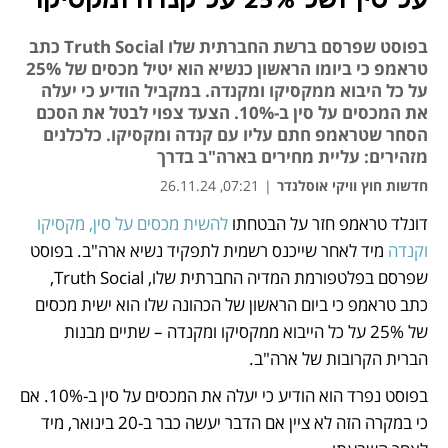
על סין ושל 25% על קנדה ומקסיקו
בפוסט שפרסם ברשת החברתית שלו Truth Social כתב
טראמפ כי ביומו הראשון כנשיא הוא יטיל מכסים של 25%
על כל היבוא ממקסיקו ומקנדה. במקביל הודיע כי יעלה
את המכסים על סין ב-10%. הצעד צפוי לבטל את הסכם
הסחר שטראמפ חתם עליו עם קנדה ומקסיקו. כלכלנים
מזהירים: עליית מחירים בארה"ב בדרך
חדשות חוץ וויקי אוסלנדר
|
07:21, 26.11.24
דונלד טראמפ חזר על הבטחתו 
להשית מכסים על סין, מקסיקו 
נפתח בכרטיסייה חדשה
נפתח בכרטיסייה חדשה
וקנדה
 מיד לאחר שייכנס רשמית לתפקיד נשיא ארה"ב. בפוסט 
שפרסם בפלטפורמת המדיה החברתית שלו, Truth Social, 
כתב טראמפ כי ביום הראשון של הכהונה שלו הוא ישית מכסים 
של 25% על כל הייבוא ממקסיקו ומקנדה – שתיים מבנות 
הברית הקרובות של ארה"ב. 
בפוסט נפרד הוא הודיע כי יעלה את המכסים על סין ב-10%. אם 
כי במקרה הזה לא ציין אם הדבר יעשה כבר ב-20 בינואר, מיד 