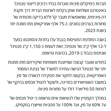
חברות כימיקלים סיניות מוכרות בגלוי רכיבים לייצור פנטינל 
באינטרנט ושולחות אותן בקלות לארצות הברית דרך תקנת 
דה-מינימיס, שמאפשרת מעבר קל וללא בדיקה מהותית של 
סחורות בערכים נמוכים. כ-75 אלף אמריקאים מתו ממנת יתר 
בשנת 2023.
בשנה החולפת התפיסות בגבול עלו בחדות והסתכמו במעל 
ל-12 אלף ק"ג של פנטינל, זאת לעומת כ-1,150 ק"ג פנטינל 
שנתפס בגבול ב-2019, בכהונת טראמפ. 
בחודש שעבר קבוצה שמייצגת משפחות שיקיריהם מתו ממנות 
יתר של פנטינל הגישה עתירה למשרד של נציגת המסחר 
האמריקאית, בבקשה לחקור את תפקידה לכאורה של סין 
במשבר האופיואידים במדינה, ולשקול להטיל מכסים בהיקף של 
לפחות 50 מיליארד דולר על סחורות סיניות. 
במהלך הקמפיין שלו לנשיאות איים טראמפ כי יטיל מכסים של 
עד 60% על סין, ועד 100% על מכוניות שייוצרו במקסיקו. 