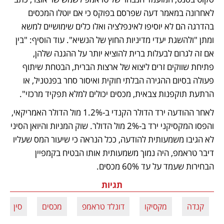
לאחרונה במאמר דעה שפרסם בפוקס כי אם יוטלו המכסים 
בהדרגה הם לא יוסיפו לאינפלציה ואלו כלים שימושיים למשא 
ומתן "ולהשגת יעדי מדיניות החוץ של הנשיא". עוד הוסיף: "בין 
אם זה לגרום לבעלות ברית להוציא יותר על ההגנה שלהן, 
פתיחת שווקים זרים ליצוא של ארצות הברית, הבטחת שיתוף 
פעולה בסיום ההגירה הבלתי חוקית ואיסור סחר בפנטניל, או 
הרתעת תוקפנות צבאית, מכסים יכולים למלא תפקיד מרכזי". 
לאחר ההודעה ירד הדולר הקנדי ב-1.2% מול הדולר האמריקאי, 
והפסו המקסיקני ירד ב-2% מול הדולר. שוק המניות והיואן הסיני 
לא הגיבו משמעותית להודעה, ככל הנראה כי שיעור המס שעליו 
דיבר טראמפ, היה נמוך משמעותית אותו הבטיח בקמפיין 
הבחירות שעמד על עד 60% מכסים. 
תגיות
קנדה
מקסיקו
דונלד טראמפ
מכסים
סין