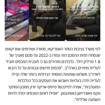
אין שעה שלא התעסקתי במשבר - טל אלכסנדרוביץ’ שגב מנהלת משברים תקשורתיים מכל מקום עם ה- Galaxy Z Fold8 Ultra שלה_v
אני לא צריכה את המשרד: רונית שרעבי-חדד מנהלת ארגון של 30000 עובדים מכל מקום_v
טכנולוגיה זה לא רק בהייטק: גם תעשיי
לפי משרד נציבות הסחר האמריקאי, סחורה ושירותים אמריקאים 
שנסחרו תחת ההסכם הזה עמדו ב-2022 על סכום מוערך של 
1.8 טריליון דולר. כלכלנים מזהירים גם כי תוכנית המכסים תוביל 
לעליית מחירים בארה"ב. "מכסים חדשים וגבוהים על כל היבוא 
לארה"ב משלוש שותפות המסחר הגדולות ביותר שלה יובילו 
לעלייה חדה בעלויות וישבשו את העסקים בכל הכלכלות 
המעורבות", אמרה לפייננשל טיימס אריקה יורק ממכון המחקר 
טקס פאונדיישן בוושינגטון. "אפילו לאיום המכסים יכולה להיות 
השפעה שלילית". 