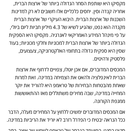
מקסיקו היא שותפת הסחר הגדולה ביותר של ארצות הברית, 
אחריה קנדה וסין. יחסים כלכליים אלו חשובים לא רק למדינות 
השכנות של ארצות הברית. היבוא העיקרי של ארצות הברית 
מקנדה הוא נפט, שהגיע לשיא של 4.3 מיליון חביות ליום ביולי, 
על פי מינהל המידע האמריקאי לאנרגיה. מקסיקו היא הספקית 
הגדולה ביותר של ארצות הברית למכוניות וחלקי מכוניות; בעוד 
שסין היא ספקית גדולה בתחומי האלקטרוניקה, צעצועים, 
פלסטיק ורהיטים. 
המכסים המדוברים, אם אכן יוטלו, צפויים לדחוף את ארצות 
הברית לאינפלציה ולהאט את הצמיחה במדינה. זאת למרות 
שאחת מהבטחות הבחירות של טראמפ היא להוריד את יוקר 
המחייה במדינה, שבה מחירים משתוללים מאז ההתאוששות 
ממגפת הקורונה. 
אם המכסים המדוברים ימשיכו ללחוץ על המחירים מעלה, הדבר 
ככל הנראה יבטיח כי הפדרל רזרב לא יוריד את הריביות במדינה. 
סקוט בסנט, המועמד הנבחר של טראמפ לשמש שר אוצר, כתב 