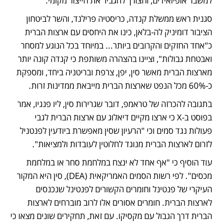
למשבר אופיואידים, והצורך להגביר את הייצור מקומי. 
סגנית ראש ממשלת קנדה, כריסטיה פרילנד, והשר לביטחון 
הציבור דומיניק לה-בלאן, כינו את היחסים עם ארצות הברית 
כ"אחד החזקים והקרובים ביותר... במיוחד בכל הנוגע למסחר 
ואבטחת גבולות", וציינו בהצהרה משותפת כי קנדה קונה יותר 
מארצות הברית מאשר סין, יפן, צרפת ובריטניה ביחד, ומספקת 
כ-60% מכל הנפט שארצות הברית מייבאת ממדינות זרות.
בתגובה להכרזה של טראמפ, דובר שגרירות סין, ליו פנגיו, אמר 
בפוסט ב-X כי ארצו מקיים דיאלוג עם ארצות הברית לגבי 
פעולות נגד סמים וכי "הרעיון שסין מאפשרת ביודעין לפנטניל 
לזרום לארצות הברית מנוגד לחלוטין לעובדות ולמציאות". 
עוד הוסיף כי "אף אחד לא ינצח במלחמת סחר או במלחמת 
מכסים". לפי רשות הסמים האמריקאית (DEA), סין היא המקור 
העיקרי של פנטינל וחומרים הקשורים לפנטינל שנכנסים 
לארצות הברית. חומרים אסורים אלו לרוב מוברחים לארצות 
הברית דרך הגבול עם מקסיקו. עם זאת, תחקירים שונים מצאו כי 