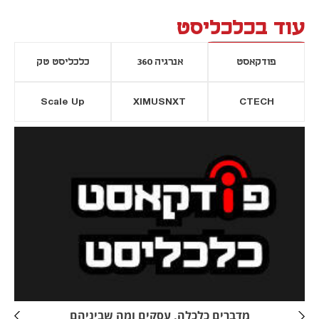
עוד בכלכליסט
פודקאסט
אנרגיה 360
כלכליסט טק
Scale Up
XIMUSNXT
CTECH
יסייה חדשה
נפתח בכרטיסייה חדשה
מדברים כלכלה, עסקים ומה שביניהם