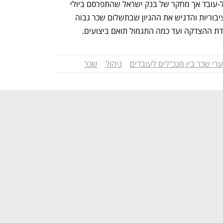
בישראל אין מדד קבוע של יחס שכר מנכ"ל-עובד אך מחקר של בנק ישראל שהתפרסם ביולי 
2024 ניתח את תגמול הבכירים בחברות ציבוריות והדגיש את ההגיון שבתשלום שכר גבוה 
ת ההצדקה ועד כמה התגמול תואם ביצועים. 
רי שכר בין מנכ"לים לעובדים
ניהול
שכר