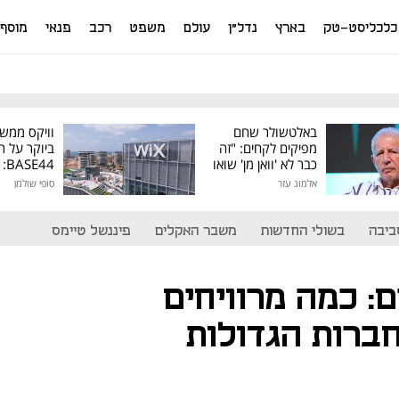
כלכליסט-טק
בארץ
נדל"ן
עולם
משפט
רכב
פנאי
מוסף
באלטשולר שחם
וויקס ממש
מפיקים לקחים: "זה
ביוקר על ר
כבר לא 'וואן מן' שואו
44
של גילעד"
אלמוג עזר
סופי שולמן
מיליון דולר
ביבה
בשולי החדשות
משבר האקלים
פיננשל טיימס
בדים: כמה מרוויחים
ברות הגדולות