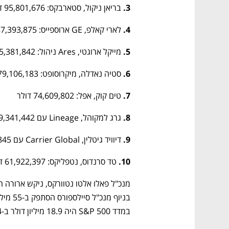
3. 
בריאן ניקול, סטארבקס: 95,801,676 דולר
4.
 לארי קאלפ, GE ארוספייס: 87,393,875 דולר
5. 
מייקל ארוגטי, Ares ניהול: 85,381,842 דולר
6.
 סטיה נאדלה, מיקרוסופט: 79,106,183 דולר
7. 
טים קוק, אפל: 74,609,802 דולר
8.
 גרג למקוהל, Lineage עם 69,341,442 דולר
9.
 דיוויד גיטלין, Carrier Global עם 65,554,845 דולר
10.
 טד סרנדוס, נטפליקס: 61,922,397 דולר
במדד S&P 500 היה 18.9 מיליון דולר ב-2024, פי 285 משכר העובד הממוצע בחברה במדד.  