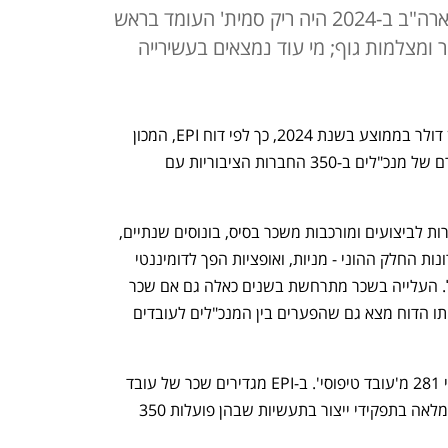
המנכ"ל עם השכר הגבוה ביותר בארה"ב ב-2024 היה ריק סמית' העומד בראש
י טייזר ומצלמות גוף; מי עוד נמצאים בעשירייה
מנכ"לים בארה"ב הרוויחו כמעט 23 מיליון דולר בממוצע בשנת 2024, כך לפי דוח EPI, המכון 
למדיניות כלכלית בארה"ב, שבדק את שכרם של מנכ"לים ב-350 החברות הציבוריות עם 
לרוב, חבילות התגמול של מנכ"לים מקושרות לביצועים ומורכבות משכר בסיס, בונוסים שנתיים, 
תגמול הוני והטבות נוספות. בשנים האחרונות החלק ההוני - מניות, ואופציות הפך לדומיננטי 
ולכן עליות בשוק מקפיצות את סך התגמול. העלייה בשכר מתרחשת בשנים כאלה גם אם שכר 
הבסיס נותר כמעט ללא שינוי. עם זאת, אותו הדוח מצא גם שהפערים בין המנכ"לים לעובדים 
העומד בראש החברה משתכר בממוצע פי 281 מ'עובד טיפוסי'. ב-EPI מגדירים שכר של עובד 
טיפוסי כשכר השנתי של עובדים במשרה מלאה בתפקידי ייצור בתעשיות שבהן פועלות 350 