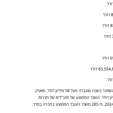
מנכ"ל פאלו אלטו נטוורקס, ניקש ארורה השתכר בשנה שעברה מעל 58 מיליון דולר, ומארק 
בניוף מנכ"ל סיילספורס הסתפק ב-55 מיליון דולר. השכר הממוצע של מנכ"לים של חברות 