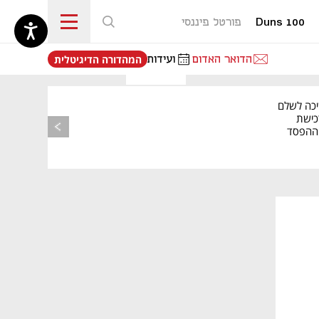
Duns 100
פורטל פיננסי
נפתח בכרטיסייה חדשה
הדואר האדום
ועידות
המהדורה הדיגיטלית
יכה לשלם
כישת
BASE: ההפסד
הרבעוני זינק ל-76