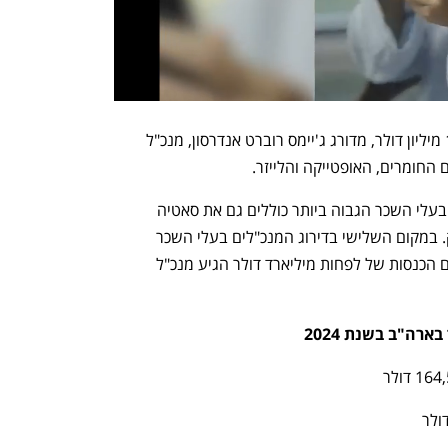
במקום השני, עם שכר של למעלה מ-101 מיליון דולר, מדורג ג'יימס רוברט אנדרסון, מנכ"ל 
החומרים, האופטייקה והלייזר. 
מנכ"לים נוספים בעשירייה הראשונה של בעלי השכר הגבוה ביותר כוללים גם את סאטיה 
נאדלה ממיקרוסופט ומנכ"ל אפל, טים קוק. במקום השלישי בדירוג המנכ"לים בעלי השכר 
הגבוה ביותר בקרב החברות הציבוריות עם הכנסות של לפחות מיליארד דולר הגיע מנכ"ל 
ה"ב בשנת 2024 