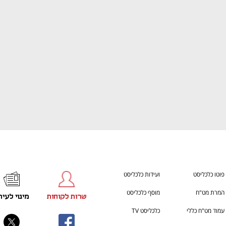
h – the gateway to Tech
You're NXT
פוטו כלכליסט
ועידות כלכליסט
המרת מט"ח
מוסף כלכליסט
שרות לקוחות
מינוי לעית
עמוד מט"ח כללי
כלכליסט TV