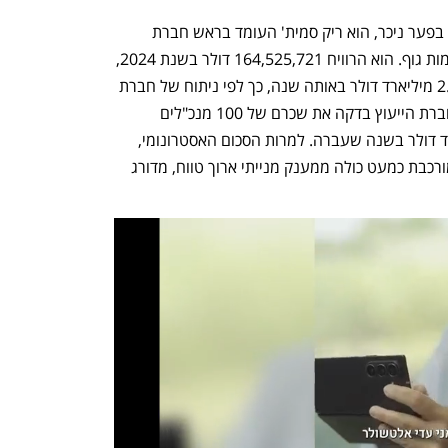
המנכ"ל עם השכר הדמיוני, והגבוה ביותר בפער ניכר, הוא ריק סמית' העומד בראש חברת 
הנשק Axon המייצרת אקדחי טייזר ומצלמות גוף. הוא הרוויח 164,525,721 דולר בשנת 2024, 
לאחר שהוביל את החברה לרווח של 2.082 מיליארד דולר באותה שנה, כך לפי ניתוח של חברת 
הייעוץ Equilar שפורסם באתר CNBC. חברת הייעוץ בדקה את שכרם של 100 מנכ"לים 
בחברות ציבוריות שהכניסו לפחות מיליארד דולר בשנה שעברה. למרות הסכום האסטרונומי, 
חבילת השכר של סמית' ב-2024 הייתה מורכבת כמעט כולה ממענק מנייתי ארוך טווח, מדורג 