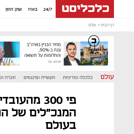
24/7
באזז
שוק ההון
דף הבית
עולם
מחיר הבניין בארה"ב
צנח ב-90%,
כלכליסט
דיגיטל
והחלומות על תשואה
גבוהה התנפצו
אלמוג עזר
עולם
כלכלה ומדיניות
תעשייה ופיננסים
חברה וס
פי 300 מהעו
המנכ"לים של הח
בעולם