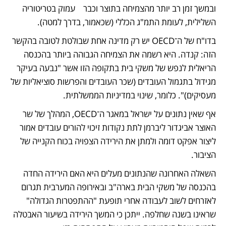
ובמשך זמן רב יותר מהצמיחה בתוצר וכבר    עמוק בטריטוריה 
השלילית, לעומת התמ"ג הכללי (שכאמור, בדרך למטה).
בדו"ח של ה־OECD יש רק מדינה אחת שבולטת לטובה בהקשר 
הזה: קנדה. היא רשמה את הצמיחה הגבוהה ביותר בהכנסה 
הריאלית לנפש של משקי בית בתקופה הזו אשר "נבעה בעיקר 
מגידול בתגמול העובדים (שכר העובדים והפרשות סוציאליות של 
מעסיקים)". כלומר, שינוי במדיניות הממשלתית.
אף שאין נתונים על ישראל במאגר ה־OECD, המהלך של שר 
האוצר אביגדור ליברמן לתת נקודות זיכוי להורים עובדים אמור 
ליצור אפקט דומה ולמתן את הירידה הצפויה בכוח הקנייה של 
הציבור.
השאלה האחרונה שהנתונים מעלים היא האם הירידה החדה 
בהכנסה של משקי הבית בארה"ב ובאירופה המערבית תגרום 
לאזרחים לשוב לעבודה אחרי תופעת "ההתפטרות הגדולה" 
שראינו בשנה שחלפה. ייתכן כי המשך הירידה בשיעור האבטלה 