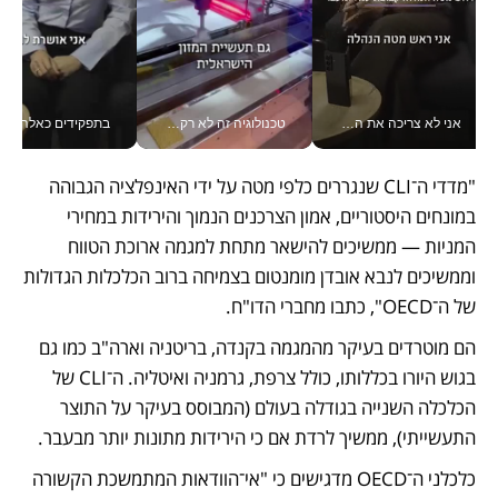
אני לא צריכה את המשרד: רונית שרעבי-חדד מנהלת ארגון של 30000 עובדים מכל מקום_v
טכנולוגיה זה לא רק בהייטק: גם תעשיית המזון הישראלית מאמצת כלי AI, אוטומציה וניתוח דאטה בזמן אמת
בתפקידים כאלה אי אפשר לח
"מדדי ה־CLI שנגררים כלפי מטה על ידי האינפלציה הגבוהה 
במונחים היסטוריים, אמון הצרכנים הנמוך והירידות במחירי 
המניות — ממשיכים להישאר מתחת למגמה ארוכת הטווח 
וממשיכים לנבא אובדן מומנטום בצמיחה ברוב הכלכלות הגדולות 
של ה־OECD", כתבו מחברי הדו"ח.
הם מוטרדים בעיקר מהמגמה בקנדה, בריטניה וארה"ב כמו גם 
בגוש היורו בכללותו, כולל צרפת, גרמניה ואיטליה. ה־CLI של 
הכלכלה השנייה בגודלה בעולם (המבוסס בעיקר על התוצר 
התעשייתי), ממשיך לרדת אם כי הירידות מתונות יותר מבעבר.
כלכלני ה־OECD מדגישים כי "אי־הוודאות המתמשכת הקשורה 