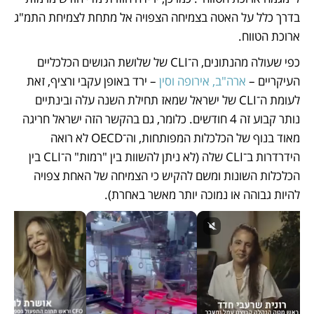
בדרך כלל על האטה בצמיחה הצפויה אל מתחת לצמיחת התמ"ג 
ארוכת הטווח.
כפי שעולה מהנתונים, ה־CLI של שלושת הגושים הכלכליים 
העיקריים – 
ארה"ב, אירופה וסין
 – ירד באופן עקבי ורציף, זאת 
לעומת ה־CLI של ישראל שמאז תחילת השנה עלה ובינתיים 
נותר קבוע זה 4 חודשים. כלומר, גם בהקשר הזה ישראל חריגה 
מאוד בנוף של הכלכלות המפותחות, וה־OECD לא רואה 
הידרדרות ב־CLI שלה (לא ניתן להשוות בין "רמות" ה־CLI בין 
הכלכלות השונות ומשם להקיש כי הצמיחה של האחת צפויה 
להיות גבוהה או נמוכה יותר מאשר באחרת).