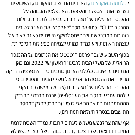
ל
מלחמה באוקראינה
, האיומים החדשים מהקורונה, השיבושים 
בשרשראות האספקה והשפעת האינפלציה הגבוהה על 
ההכנסה הריאלית של משק הבית, מביאים לתנודות גדולות 
מהרגיל ב־CLI". כתוצאה מכך "יש לפרש את האינדיקטורים 
בזהירות המתבקשת ולהתייחס להיקף השינויים כאינדיקציה של 
עוצמת האיתות ולא כמדד כמותי לצמיחה בפעילות הכלכלית".
בסוף השבוע שעבר פרסם ה־OECD את הנתונים על ההכנסה 
הריאלית של משקי הבית לרבעון הראשון של 2022 וגם כאן 
הנתונים מדאיגים. כלכלני הארגון כותבים כי "האינפלציה החזקה 
מורידה את ההכנסה הריאלית של משקי הבית" ומסבירים כי 
ההכנסה הריאלית של משקי בית (שהיא למעשה כוח הקנייה 
שלהם אחרי שמנכים את האינפלציה) יורדת הרבה יותר חזק 
מההתמתנות בתוצר הריאלי לנפש (התמ"ג לחלק למספר 
התושבים בנטרול העלאת המחירים).
אף שהתוצר לנפש משמש לעתים קרובות כמדד השכיח לרמת 
החיים הממוצעת של הציבור, רמות גבוהות של תוצר לנפש לא 