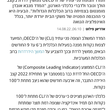
המדד הצופה פני עתיד של ה־OECD ממשיך לרדת בקצב
הולך וגובר ולדברי כלכלני הארגון, "המדד מנבא אובדן
מומנטום בצמיחה ברוב הכלכלות הגדולות". הבעיה היא
כי ההכנסה הפנויה של משקי הבית יורדת יותר, בגלל
האינפלציה הגואה
אדריאן פילוט
|
06:10, 14.08.22
המדד המשולב הצופה פני עתיד (CLI) של ה־OECD, המיועד 
נפתח בכרטיסייה חדשה
נפתח בכרטיסייה חדשה
נפתח בכרטיסייה חדשה
לצפות נקודות מפנה בפעילות הכלכלית ב־6 עד 9 החודשים 
הבאים, ממשיך לרדת ובכך להצביע על 
המשך הידרדרות
 ברוב 
הכלכלות המערביות. 
ה־CLI הממוצע (Composite Leading Indicator) של 
ה־OECD החל לרדת כבר בספטמבר אך מתחילת 2022 קצב 
הירידה התגבר, וזה ארבעה חודשים שהוא ניצב מתחת ל־100 
נקודות.
כלכלני הארגון מציינים כי ערכים של ה־CLI מתחת ל־100 
נקודות הם תמיד אינדיקציה שצופה רמת תוצר שמתחת 
ל"מגמה ארוכת הטווח". כמו כן, ירידה חוזרת מדי חודש מרמזת 