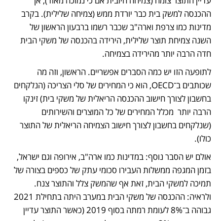
עדיין התוצר צומח (צמיחה חיובית אם כי נמוכה מאוד), אך 
ההכנסה למשק בית כבר יורדת ממש (צמיחה שלילית). בקרב 
מדינות כמו צרפת וארה"ב שכבר רשמו ברבעון הראשון של 
השנה צמיחת תוצר שלילית, הירידה בהכנסה של משקי הבית 
חדה הרבה יותר מהירידה בצמיחה.
לתופעה הזו יש כמה הסברים אפשריים. הראשון, וזה מה 
שכותבים ב־OECD, הוא כי המחירים של סלי הצריכה (הנלקחים 
בחשבון לצורך חישוב ההכנסה הריאלית של משקי בית) זינקו 
הרבה יותר  מכלל המחירים של כל המוצרים והשירותים 
(שנלקחים בחשבון לצורך חישוב הצמיחה הריאלית של התוצר 
כולו).
אולם יש הסבר נוסף: במדינות כמו ארה"ב, אירופה וגם ישראל, 
בזמן המגפה ממשלות העבירו סכומי עתק של כספים בצורה של 
תמיכה למשקי הבית, זאת אף שהמשק צלל והתוצר צנח. 
ולראיה: ההכנסה של משקי הבית במערב היתה בתחילת 2021 
גבוהה ב־8% לעומת רמתה בסוף 2019 (כאשר התוצר עדיין 