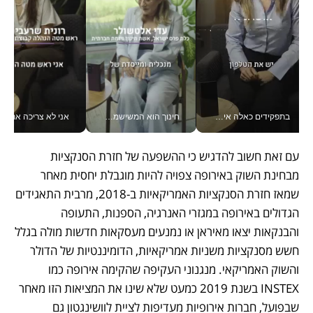
בתפקידים כאלה אי אפשר לחכות: אושרת לוי מניעה השקעות ענק מהטלפון_v
חינוך הוא המשישמה של החיים שלי - V
אני לא צריכה את המשרד:
עם זאת חשוב להדגיש כי ההשפעה של חזרת הסנקציות 
מבחינת השוק באירופה צפויה להיות מוגבלת יחסית מאחר 
שמאז חזרת הסנקציות האמריקאיות ב-2018, מרבית התאגידים 
הגדולים באירופה במגזרי האנרגיה, הספנות, התעופה 
והבנקאות יצאו מאיראן או נמנעים מעסקאות חדשות מולה בגלל 
חשש מסנקציות משניות אמריקאיות, הדומיננטיות של הדולר 
והשוק האמריקאי. מנגנוני העקיפה שהקימה אירופה כמו 
INSTEX בשנת 2019 כמעט שלא שינו את המציאות הזו מאחר 
שבפועל, חברות אירופיות מעדיפות לציית לוושינגטון גם 