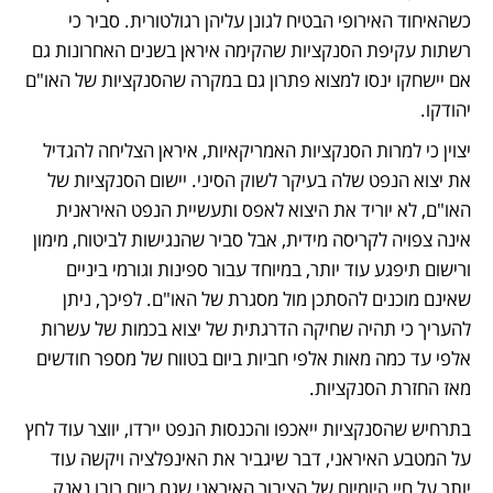
כשהאיחוד האירופי הבטיח לגונן עליהן רגולטורית. סביר כי 
רשתות עקיפת הסנקציות שהקימה איראן בשנים האחרונות גם 
אם יישחקו ינסו למצוא פתרון גם במקרה שהסנקציות של האו"ם 
יהודקו. 
יצוין כי למרות הסנקציות האמריקאיות, איראן הצליחה להגדיל 
את יצוא הנפט שלה בעיקר לשוק הסיני. יישום הסנקציות של 
האו"ם, לא יוריד את היצוא לאפס ותעשיית הנפט האיראנית 
אינה צפויה לקריסה מידית, אבל סביר שהנגישות לביטוח, מימון 
ורישום תיפגע עוד יותר, במיוחד עבור ספינות וגורמי ביניים 
שאינם מוכנים להסתכן מול מסגרת של האו"ם. לפיכך, ניתן 
להעריך כי תהיה שחיקה הדרגתית של יצוא בכמות של עשרות 
אלפי עד כמה מאות אלפי חביות ביום בטווח של מספר חודשים 
מאז החזרת הסנקציות. 
בתרחיש שהסנקציות ייאכפו והכנסות הנפט יירדו, יווצר עוד לחץ 
על המטבע האיראני, דבר שיגביר את האינפלציה ויקשה עוד 
יותר על חיי היומיום של הציבור האיראני שגם כיום רובו נאנק 