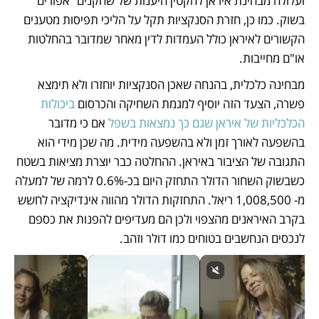
ועלולה מבחינת איראן להקטין היענות של שחקנים “אפורים" 
בשוק. כמו כן, חזרת הסנקציות תקל על הליכי תפיסות מטענים 
הקשורים לאיראן כולל העמדות לדין מאחר שמדובר בהחלטות 
או"ם מחייבות. 
מבחינה כלכלית, בהנחה שאכן הסנקציות יוחזרו ולא תימצא 
פשרה, הצעד הזה יוסיף למגמת השחיקה והכרסום
 ביכולות 
הכלכליות של איראן שגם כך נמצאות בשפל
 אם כי מדובר 
בהשפעה לאורך זמן ולא בהשפעה מידית. מה שכן מידי הוא 
התגובה של הציבור באיראן. ההחלטה כבר יוצרת מציאות בשטח 
כשבשוק השחור הדולר התחזק היום בכ-0.6% לרמה של למעלה 
מ- 1,008,500 ריאל. התחזקות הדולר מהווה אינדיקציה לחשש 
בקרב האיראנים מהצפוי ולכן הם מעדיפים להפנות את כספם 
לנכסים הנחשבים בטוחים כמו דולר וזהב. 