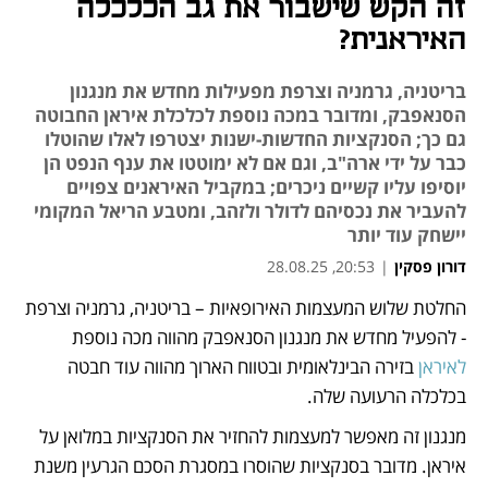
זה הקש שישבור את גב הכלכלה
האיראנית?
בריטניה, גרמניה וצרפת מפעילות מחדש את מנגנון
הסנאפבק, ומדובר במכה נוספת לכלכלת איראן החבוטה
גם כך; הסנקציות החדשות-ישנות יצטרפו לאלו שהוטלו
כבר על ידי ארה"ב, וגם אם לא ימוטטו את ענף הנפט הן
יוסיפו עליו קשיים ניכרים; במקביל האיראנים צפויים
להעביר את נכסיהם לדולר ולזהב, ומטבע הריאל המקומי
יישחק עוד יותר
דורון פסקין
|
20:53, 28.08.25
החלטת שלוש המעצמות האירופאיות – בריטניה, גרמניה וצרפת 
נפתח בכרטיסייה חדשה
נפתח בכרטיסייה חדשה
- להפעיל מחדש את מנגנון הסנאפבק מהווה מכה נוספת 
לאיראן
 בזירה הבינלאומית ובטווח הארוך מהווה עוד חבטה 
בכלכלה הרעועה שלה. 
מנגנון זה מאפשר למעצמות להחזיר את הסנקציות במלואן על 
איראן. מדובר בסנקציות שהוסרו במסגרת הסכם הגרעין משנת 