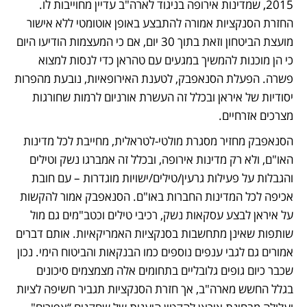
2015, שמדינות אירופה בניגוד לארה"ב עדיין מחוייבות לו. 
החזרת הסנקציות אמורה להתבצע באופן אוטומטי ללא אישור 
מועצת הביטחון וזאת בתוך 30 יום, אם כי המעצמות הודיעו היום 
כי הן מוכנות להמשיך במגעים עם טהראן כדי לנסות למצוא 
פשרה. הפעלת הסנאפבק, לטענת האירופאיות, נובעת מהפרות 
יסודיות של איראן ובכלל זה העשרת אורניום לרמות שחורגות 
מצרכים אזרחיים. 
הסנאפבק מחזיר מסגרת מולטי-לטראלית, מחייבת לכל מדינות 
האו"ם, ולא רק מדינות אירופה, ובכלל זה אמברגו נשק וטילים 
והגבלות על פעילות גרעין/טילים/ישויות מוגדרות – עם חובת 
אכיפה לכל המדינות החברות באו"ם. הסנאפבק אמור להקשות 
על איראן לבצע עסקאות נשק, רכיבי טילים וכטב"מים גם מול 
שותפות שאינן מתחשבות בסנקציות האמריקאיות. אותם דברים 
אמורים גם לגבי ענפים נוספים כמו הבנקאות והביטוח הימי. נכון 
שכבר כיום גופים גלובליים בתחומים אלה מצמצמים סיכונים 
בגלל החשש מארה"ב, אך חזרת הסנקציות תגביר חשיפה לציות 