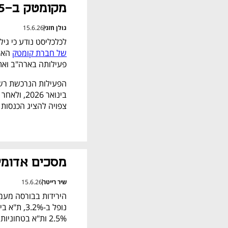
מקומטק ב-157.5 מיליון שקל
גולן חזני
15.6.26
לכלכליסט נודע כי גילת
של חברת קומטק
פעילותה בארה"ב ואת
צפויה להציג הכנסות שנתיות של
מסכים אדומי
שיר רייטר
15.6.26
2.5% ות"א בטחוניות נחלש ב-2.4%.