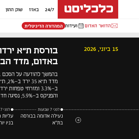
24/7
באזז
שוק ההון
הדואר האדום
ועידות
המהדורה הדיגיטלית
15 ביוני, 2026
באדום, מדד הביטו
בהמשך להודעה על הסכם בין
והפניקס ב-5.9%; נסיגה חדה נרשמה גם במניות הנדל"ן
לפני 7 שבועות
לפני 7 שבועות
נעילה אדומה בבורסה
עליות 
בת"א
בניו יור