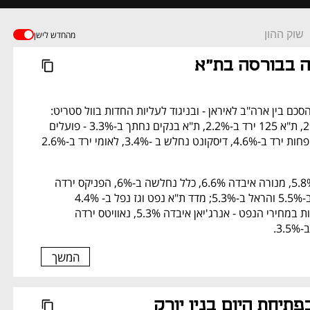
שוק ההון
מהחדש לישן
ה בבורסה בת"א 
בהמשך להודעה על הסכם בין ארה"ב לאיראן - ובניגוד לעליות החדות בוול סטריט: 
מדד ת"א 35 ירד ב-2%, ת"א 125 ירד ב-2.2%, ת"א בנקים נחתך ב-3.3% - פועלים 
ירד ב-3.3%, מזרחי טפחות ירד ב-4.6%, דיסקונט נחלש ב -3.4%, לאומי ירד ב-2.6% 
מדד הביטוח נפל ב-5.8%, מנורה איבדה 6.6%, כלל נחלשה ב-6%, הפניקס ירדה 
ב-5.9%, מגדל ירדה ב-5.5% והראל ב-5.3%; מדד ת"א נפט וגז נפל ב- 4.4% 
בתגובה לירידות החדות במחירי הנפט - אנרג'יאן איבדה 5.3%, נאוויטס ירדה 
המשך
נפתח בכרטיסייה חדשה
פתיחת היום בניו יורק