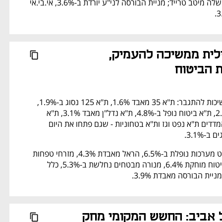
בפלטפורמת המסחר שלה מיטב טרייד; מניית הבורסה לני"ע יורדת ב-3.6%, אי.בי.אי 
המגמה השלילית ממשיכה להעמיק, 
 הביטוח
הירידות בבורסה ממשיכות להתגבר: ת"א 35 מאבד 1.6%, ת"א 125 נסוג ב-1.9%, 
ת"א בנקים מוחק 2.3%, ת"א ביטוח נופל ב-4.8%, ת"א נדל"ן מאבד 3.1%, ת"א 
בנייה יורד ב-3.2%. המדדים ת"א נפט וגז ות"א בטחוניות - שגם פתחו את היום 
-3.1%.
בגזרת המניות - אלביט מערכות נופלת ב-6.5%, הראל מאבדת 4.3%, מזרחי טפחות 
יורד ב-3.4%, מגדל ביטוח מוחקת 6.4%, מנורה מבטחים נחלשת ב-5.3%, כלל 
מימושים בתל אביב: החשש המקומי מחק 