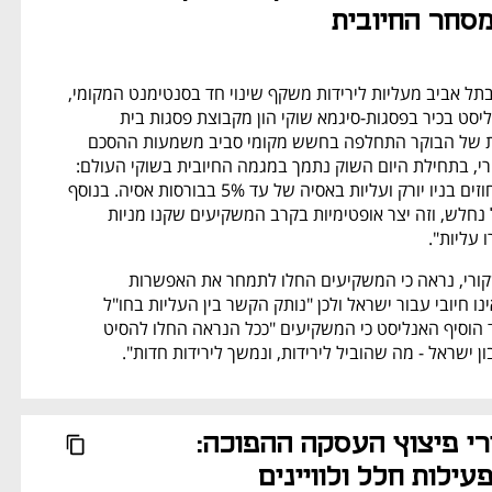
סחר החיובית
המעבר של הבורסה בתל אביב מעליות לירידות משקף שינוי חד בסנטימנט המקומי, 
כשלפי אבי שקורי, אנליסט בכיר בפסגות-סיגמא שוקי הון מקבוצת פסגות בית 
השקעות, האופטימיות של הבוקר התחלפה בחשש מקומי סביב משמעות ההסכם 
עם איראן. לדברי שקורי, בתחילת היום השוק נתמך במגמה החיובית בשוקי העולם: 
"עלייה של עד 2% בחוזים בניו יורק ועליות באסיה של עד 5% בבורסות אסיה. בנוסף 
הדולר התחזק והשקל נחלש, וזה יצר אופטימיות בקרב המשקיעים שקנו מניות 
 עליות". 
בהמשך היום, אמר שקורי, נראה כי המשקיעים החלו לתמחר את האפשרות 
שההסכם עם איראן אינו חיובי עבור ישראל ולכן "נותק הקשר בין העליות בחו"ל 
למסחר בישראל". עוד הוסיף האנליסט כי המשקיעים "ככל הנראה החלו להסיט 
 ישראל - מה שהוביל לירידות, ונמשך לירידות חדות".
נפתח בכרטיסייה חדשה
שש שנים אחרי פיצוץ העסקה ההפוכה: 
גילת רוכשת פעילות חלל ולוויינים 