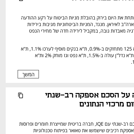
הבורסה בתל אביב פותחת את היום בירוק בהובלת מניות הביטוח על רקע ההודעה 
על הגעה להסכם בין ארה"ב לאיראן. מנגד, המניות הביטחוניות מגיבות בירידות 
חדות וגם מניות האנרגיה מאבדות גובה, במקביל לירידה חדה של מחירי הנפט 
המדדים ת"א 35 ות"א 125 מתחזקים ב-0.9%, ת"א בנקים מוסיף לערכו 1.1%, ת"א 
ביטוח קופץ ב-2.1%, ת"א נדל"ן עולה ב-1.5%, ת"א נפט וגז מוחק 2% ות"א 
המשך
טאואר חתמה על הסכם אספקה רב-שנתי 
טאואר חתמה על הסכם רב-שנתי עם IQE, חברה בריטית שמייצרת חומרים ופרוסות 
לתעשיית השבבים, לאספקת רכיבים שישמשו את טאואר בפיתוח טכנולוגיות 