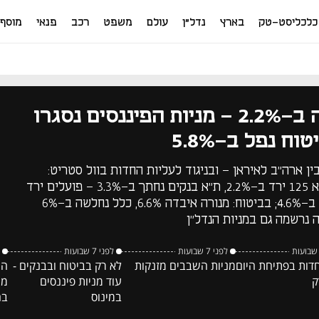
כלכליסט-טק
בארץ
נדל"ן
עולם
משפט
רכב
פנאי
מוסף
בורסת ת"א ירדה ב-2.2% - מניות הפיננסים נסגרו
ח נפל ב-5.8%
 ארה"ב לאיראן - ובניגוד לעליות החדות בוול סטריט:
מדד ת"א 35 ירד ב-2%, ת"א 125 ירד ב-2.2%, ת"א בנקים נחתך ב-3.3% - פועלים ירד
ב-3.3% ומזרחי טפחות ירד ב-4.6%; בביטוח: מנורה איבדה 6.6%, כלל נחלשה ב-6%
לפני 7 שבועות
לפני 7 שבועות
חדות בפתיחת היום
מניות השבבים מזנקות
לא רק בביטוח ובבנקים -
המ
ק
עוד מניות פיננסים
ממ
במינוס
בה