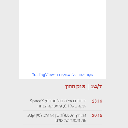
עקוב אחר כל השווקים ב-TradingView
24/7
שוק ההון
ירידות בנעילה בוול סטריט; SpaceX
23:16
זינקה ב-6.1%, פלייטיקה צנחה
ב-15.4%
המירוץ הטכנולוגי בין ארה״ב לסין יקבע
20:16
את העתיד של כולנו