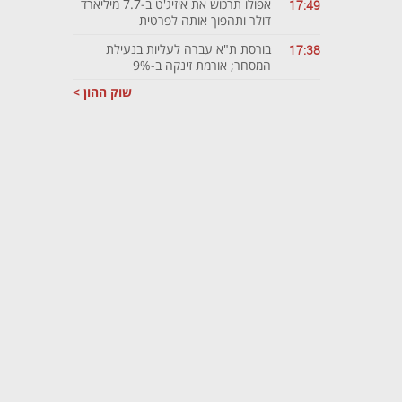
אפולו תרכוש את איזיג'ט ב-7.7 מיליארד
17:49
דולר ותהפוך אותה לפרטית
בורסת ת"א עברה לעליות בנעילת
17:38
המסחר; אורמת זינקה ב-9%
שוק ההון >