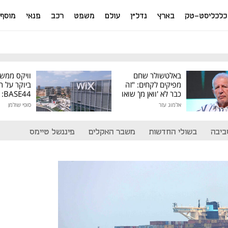
כלכליסט-טק
בארץ
נדל"ן
עולם
משפט
רכב
פנאי
מוסף
באלטשולר שחם
וויקס ממש
מפיקים לקחים: "זה
ביוקר על ר
כבר לא 'וואן מן' שואו
44
של גילעד"
אלמוג עזר
סופי שולמן
מיליון דולר
ביבה
בשולי החדשות
משבר האקלים
פיננשל טיימס