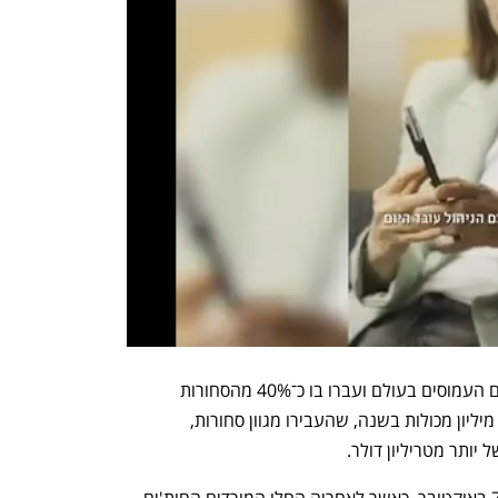
נפתח בכרטיסייה חדשה
נפתח בכרטיסייה חדשה
הים האדום היה אחד מנתיבי הסחר הימיים העמוסים בעולם ועברו בו כ־40% מהסחורות 
המשונעות בין אסיה לאירופה — מעל 14 מיליון מכולות בשנה, שהעבירו מגוון סחורות, 
 יותר מטריליון דולר.