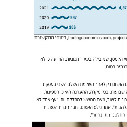
בדומה, חברת הספנות הנורבגית וולניוס ווילהלמסן, שמובילה בעיקר מכוניות, הודיעה כי לא 
נתיב בטוח. 
בהתאם, חלק מהחברות דיווחו כי יחזרו לים האדום רק לאחר השלמת השלב השני בעסקת 
החטופים, כלומר במקרה הטוב, בעוד כמה שבועות. בכל מקרה, ההערכה היא כי הספינות 
הגדולות הנושאות גז טבעי נוזלי יהיו האחרונות לשוב, וזאת מחשש להתלקחויות. "אף אחד לא 
רוצה לשלח ספינה להעברת גז שתעלה בלהבות", אמר נילס האפוט, דובר חברת הספנות 