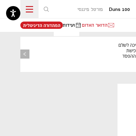
Duns 100
פורטל פיננסי
נפתח בכרטיסייה חדשה
הדואר האדום
ועידות
המהדורה הדיגיטלית
מאמר קניות
יכה לשלם
כישת
BASE: ההפסד
הרבעוני זינק ל-76