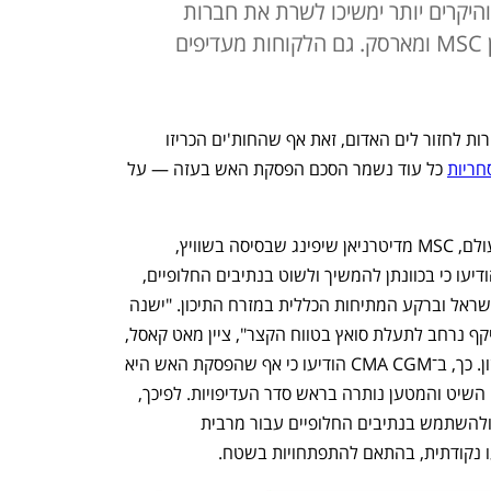
היקרים יותר ימשיכו לשרת את חברות
המכולות המובילות בעולם ובראשן MSC ומארסק. גם הלקוחות מעדיפים
חברות הספנות הגדולות בעולם אינן ממהרות לחזור לים האדום, זאת אף שהחות'ים הכריזו 
חריות
 כל עוד נשמר הסכם הפסקת האש בעזה — על 
שלוש חברות ספנות המכולות הגדולות בעולם, MSC מדיטרניאן שיפינג שבסיסה בשוויץ, 
מארסק הדנית ו־CMA CGM הצרפתית, הודיעו כי בכוונתן להמשיך ולשוט בנתיבים החלופיים, 
זאת מחשש לקריסת העסקה בין חמאס לישראל וברקע המתיחות הכללית במזרח התיכון. "ישנה 
סבירות נמוכה לכך שהתעשייה תחזור בהיקף נרחב לתעלת סואץ בטווח הקצר", ציין מאט קאסל, 
סגן נשיא בחברת הלוגיסטיקה H.C רובינזון. כך, ב־CMA CGM הודיעו כי אף שהפסקת האש היא 
התפתחות מבורכת, בטיחות העובדים, כלי השיט והמטען נותרה בראש סדר העדיפויות. לפיכך, 
כאמצעי זהירות, בכוונת החברה להמשיך ולהשתמש בנתיבים החלופיים עבור מרבית 
ו נקודתית, בהתאם להתפתחויות בשטח. 