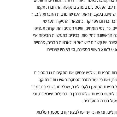
אך המצב השתנה מאז מתקפת חמאס ב־7 באוקטובר, כאשר לאחריה החלו המורדים החות'ים 
ענף במתח גבוה
מדברים כלכלה, עסקים ומה שב
לתקוף ספינות מסחריות בטענה לסולידריות עם הפלסטינים בעזה. בתקופה המדוברת תקפו 
החות'ים מעל 100 ספינות, מתוכן הטביעו שתיים. בעקבות זאת, העדיפו מרבית החברות לעבור 
לנתיב ארוך ויקר יותר, דרך כף התקווה הטובה בדרום אפריקה. כתוצאה, התייקרו תעריפי 
השילוח הימי וזמן המסע התארך בכשבועיים. כך, לפי מומחים, שינוי הנתיב והתייקרות תעריפי 
הביטוח עלו יותר מ־40 מיליארד דולר בשנה הראשונה לתקיפות. בכירים בתעשיית הביטוח אף 
ציינו בשבוע שעבר, כי במקרים שבהם לספינה יש קשרים לישראל או לארצות הברית, פרמיית 
הסיכון הנוספת בשל המלחמה נעה בין 0.6% ל־2% משווי הספינה, וכי לא היו שינויים 
בשבוע שעבר העבירו החות'ים מסר לחברות הספנות, שלפיו יפסיקו את התקיפות נגד ספינות 
בבעלות בינלאומית, כולל אמריקאית ובריטית, זאת כל עוד הסכם הפסקת האש נותר בתוקף. 
בנוסף, שחרר הארגון 25 מאנשי הצוות של ספינת המטען גלקסי לידר, שנלקחו בשבי בנובמבר 
2023. עם זאת, החות'ים הדגישו כי ימשיכו לתקוף ספינות שלהגדרתן הן בבעלות ישראלית, וכי 
פעול בגדה המערבית. 
אולם, החברות לא סומכות על הצהרות החות'ים, ונראה כי יעדיפו לבצע קודם מספר הפלגות 