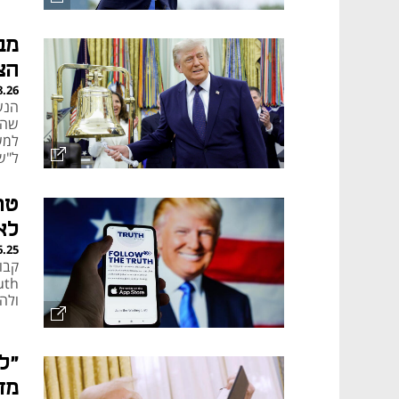
הצ
8.26
למש
ל"ש
זה 
טר
לא
6.25
קבו
ולה
"ל
מד