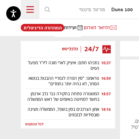
Duns 100
פורטל פיננסי
נפתח בכרטיסייה חדשה
הדואר האדום
ועידות
המהדורה הדיגיטלית
24/7
כלכליסט
נתניהו חתם: איציק לארי מונה ליו"ר מפעל
10:37
הפיס
טראמפ: "סין הפרה לגמריי ההבנות בנושא
16:59
הסחר, לא נהיה יותר נחמדים"
המשטרה פתחה בחקירה נגד נדב ארגמן
18:57
בחשד לסחיטה באיומים של ראש הממשלה
אמון הצרכנים בסין בשפל, הממשלה מציגה
18:16
סובסידיות לבזבוזים
ים.
לכל הכתבות
רטי?