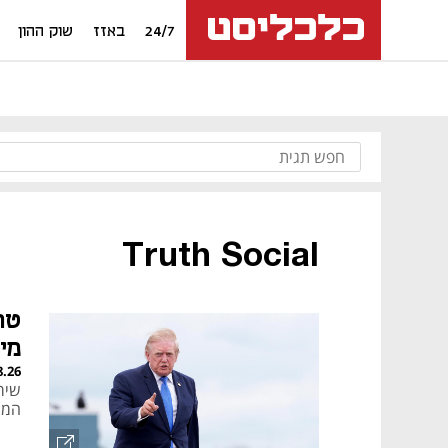
24/7
באזז
שוק ההון
Truth Social
טר
מי
8.26
המו