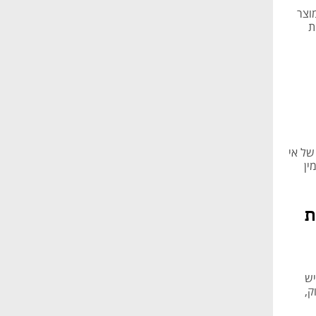
וח המוצר
ת
קר של אי
ין
ת
, 1.5 מיליון איש
ק,