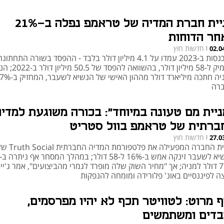
מניית חברת המדיה של טראמפ נפלה ב-21%
חר הדוחות
חדשות חוץ
02.0
|
ההכנסות ב-2023 עמדו על 4.1 מיליון דולר בלבד - ההפסד בשורה התחתונ
העמיק ל-58 מיליון דולר, בהשוואה
במניה חתכה מיליארד דולר מההון האישי של הנשיא
רה
ניית מם טעונה במיוחד": בכורה משוגעת למדיה
ברתית של טראמפ בוול סטריט
חדשות חוץ
27.0
|
מניית החברה המפעילה את פלטפורמת המדיה החברתית 
ל-77 דולר למניה; אך "מחיר השוק שלה מופרד לגמרי מהביצועים", אמר ג'יי 
ה לפיננסיים באונ' פלורידה ומומחה להנפקות
ף מרוט: לטוויטר תכף לא יהיו מפרסמים,
בדים ומשתמשים