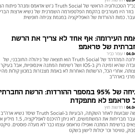
05.0
סמנכ"ל הטכנולוגיה הראשי של Truth Social ג'וש אדאמס ומנהל פית
 בוזר היו מעורבים בהקמת הפלטפורמה השמרנית של נשיא ארצות הברי
בר. כמות ההורדות של האפליקציה במגמת צניחה חופשית
מת העירומה: אף אחד לא צריך את הרשת
ברתית של טראמפ
עומר כביר
04.0
|
כישלונה המהדהד של Truth Social הוא תוצאה של ניהולה החובבני, של
העובדה שהיא זמינה רק ב-IOS ושל רשימות המתנה אינסופיות, אבל בעי
צותה. אחרי הכל, הרשתות האחרות לא באמת מצנזרות במכוון קולות מהימ
רני בארה"ב
צניחה של 95% במספר ההורדות: הרשת החברתי
 טראמפ לא מתפקדת
חדשות חוץ
04.0
|
שישה שבועות לאחר השקתה, הבעיות ב-Truth Social שיסד נשיא ארה"ב
לשעבר מבריחות את המשתמשים, לא ניתן להיכנס לאפליקציה
אים ברשימת המתנה ואפילו טראמפ עצמו כבר לא מעלה פוסטים. טיקטו
בוק, טוויטר וכו' יכולות לישון בשקט