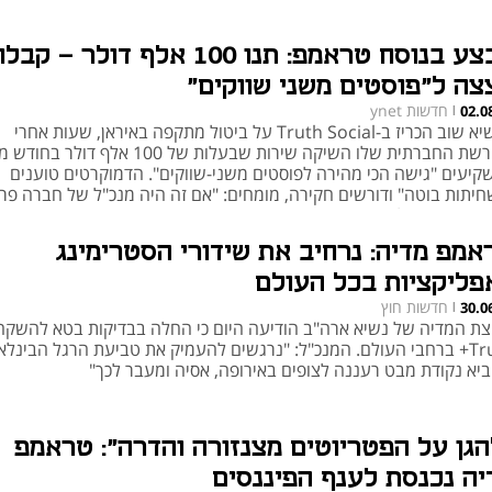
מבצע בנוסח טראמפ: תנו 100 אלף דולר - קבלו
צה ל"פוסטים משני שווקים"
חדשות ynet
02.0
|
הנשיא שוב הכריז ב-Truth Social על ביטול מתקפה באיראן, שעות אחרי
שהרשת החברתית שלו השיקה שירות שבעלות של 100 אלף דול
קיעים "גישה הכי מהירה לפוסטים משני-שווקים". הדמוקרטים טוענים
חיתות בוטה" ודורשים חקירה, מומחים: "אם זה היה מנכ"ל של חברה פר
היה נגמר בכלא"
אמפ מדיה: נרחיב את שידורי הסטרימינג
פליקציות בכל העולם
חדשות חוץ
30.0
|
צת המדיה של נשיא ארה"ב הודיעה היום כי החלה בבדיקות בטא להשקה
Truth+ ברחבי העולם. המנכ"ל: "נרגשים להעמיק את טביעת הרגל הבינלא
ביא נקודת מבט רעננה לצופים באירופה, אסיה ומעבר לכך"
הגן על הפטריוטים מצנזורה והדרה": טראמפ
יה נכנסת לענף הפיננסים