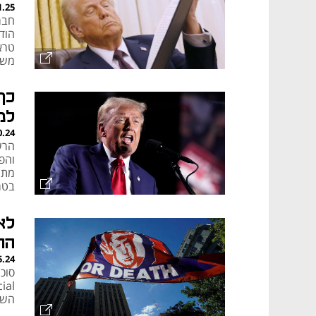
1.25
הוד
טרא
משק
כך
למ
0.24
מתח
בטר
הני
לא
הח
5.24
השת