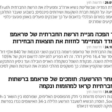
חדשות חוץ
29.0
|
חברת המדיה שבשליטת נשיא ארה"ב ומפעילה את הרשת החברתית uth
יעה על הקמת חברת השקעות ושירותים פיננסים; בשבוע שעבר התלונן
מפ בפורום הכלכלי בדאבוס על כך שבנקים פועלים באופן פוגעני כלפי
יעים שמרנים
 הפכה מניית הרשת החברתית של טראמפ
דד המתיימר לחזות את תוצאות הבחירות
חדשות חוץ
24.1
|
הרשת החברתית של טראמפ רשמה ברבעון השני הכנסות של 840 אל
והפסד של 16.4 מיליון דולר. זה לא הפריע למנייתה לרשום זינוק של 105%
ילת השנה. מנקודת השפל כשקמלה האריס הובילה ועד ניסיון ההתנקש
אמפ שהקפיץ אותה: כך משקפים מהלכי המניה את הערכות השוק לסיכויי
צחון של טראמפ בבחירות
חר ההרשעה: תומכים של טראמפ ברשתות
ברתיות קראו למהומות ונקמה
חדשות חוץ
31.0
|
סוכנות רויטרס מדו
Social, הוסרו; הנשיא לשעבר הורשע הלילה ב-34 האישומים נגדו ב
יקה לסטורמי דניאלס