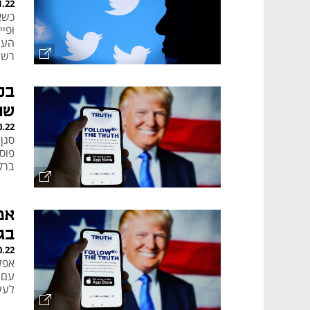
1.22
כשא
ופי
העו
רשת
בכ
שח
0.22
פוס
ברק
בגו
0.22
אפל
עם 
לעש