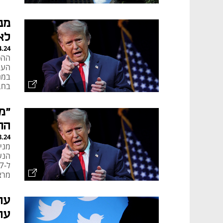
לא
4.24
בחב
"מ
הח
3.24
מרצ
עו
עו