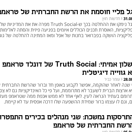
גל פליי חוסמת את הרשת החברתית של טראמפ
חדשות חוץ
31.0
|
בגוגל נימקו את ההחלטה בכך ש-Truth Social מפרה את את המדינ
ליקציות, האוסרת תכנים הכוללים איומים בפגיעה פיזית והסתה לאלימות;
ליקציה הושקה בפברואר בחנות של אפל ומאז המתינה להחלטה של גוגל
כישלון אמיתי: Truth Social של דונלד טראמפ
 גווייה דיגיטלית
עומר כביר
28.0
|
 שנה לאחר שהוקמה, אפשר לקבוע באופן חד וברור שהרשת החברתית ש
א ארצות הברית לשעבר לא מתרוממת, ועל פי כל האינדיקציות גם לא צפו
רומם בעתיד הנראה לעין. לאף אחד לא ממש אכפת ממה שטראמפ מעל
, וגם לו עצמו ברור שמידת ההשפעה שלו דרכה אפסית עד לא קיימת.
 לימי covfefe כבדים מנשוא
תרסקות נמשכת: שני מנהלים בכירים התפטרו
רשת החברתית של טראמפ
חדשות חוץ
|