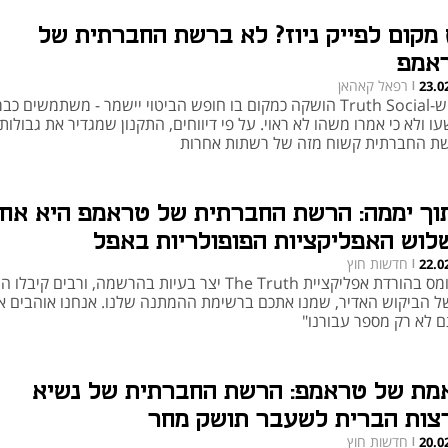
 מקום לפייק ניוז? לא ברשת החברתית של
אמפ
רפאל קאהאן
23.0
|
אף ש-Truth Social הושקה כמקום בו חופש הביטוי יישמר - משתמשים כבר
ו ולא כי אמרו משהו לא ראוי. על פי דיווחים, התקנון שמגדיר את גבולו
ת החברתית קשוח מזה של רשתות אחרות
וך יממה: הרשת החברתית של טראמפ היא אח
לוש האפליקציות הפופולריות באפל
חדשות חוץ
22.0
|
העומס בהורדת אפליקציית The Truth יצר בעיות בהרשמה, ורבים קיב
ל הביקוש האדיר, שמנו אתכם ברשימת ההמתנה שלנו. אנחנו אוהבים א
ם לא רק מספר עבורנו"
מת של טראמפ: הרשת החברתית של נשיא
צות הברית לשעבר תושק מחר
חדשות חוץ
20.0
|