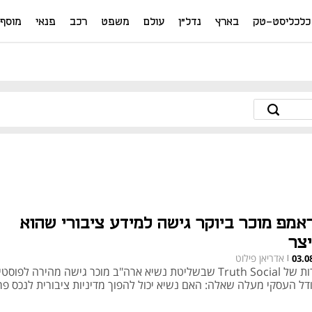
כלכליסט-טק
בארץ
נדל"ן
עולם
משפט
רכב
פנאי
מוסף
אמפ מוכר ביוקר גישה למידע ציבורי שהוא
יצר
אדריאן פילוט
03.0
|
שירות של Truth Social שבשליטת נשיא ארה"ב מוכר גישה מהירה לפוסט
דל העסקי מעלה שאלה: האם נשיא יכול להפוך מדיניות ציבורית לנכס פ