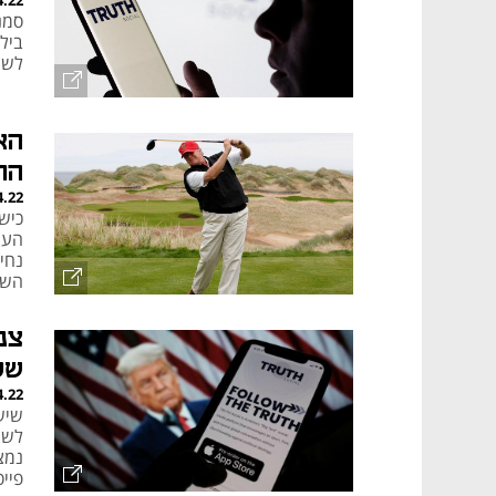
4.22
ביל
לשע
הא
הח
4.22
נחי
השמ
של
4.22
נמצ
פייס