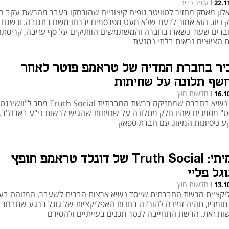
עומר כביר
22.1
|
לון מאסק מחזיר לטוויטר גופים קיצוניים שהורחקו בעבר מהרשת עקב 
יק ניוז, הוא אמור לדעת שלא מעט מפרסמים יברחו משם בתגובה. וכשגם
בדים שעוד נשארו בחברה והמשתמשים הוותיקים על סף עזיבה, קריסת
 הציוצים נראית בלתי נמנעת
יר בחברת המדיה של טראמפ פוטר לאחר
שף תלונה על שחיתות
חדשות חוץ
16.1
|
סגן נשיא בחברה שמחזיקה ברשת החברתית Truth Social מסר ל"וושינ
ט" מסמכים שהיו חלק מתלונה על שחיתות שהגיש לרשות ני"ע בארה"ב,
ע ניסיונות המיזוג עם חברת ספאק
אמיתי: Truth Social של דונלד טראמפ תופץ
גל פליי
חדשות חוץ
13.1
|
יקציית הרשת החברתית שייסד נשיא ארצות הברית לשעבר, המזוהה בע
תומכיו, תהיה זמינה להורדה בחנות האפליקציות של גוגל ברגע שתבחר
ות זאת. הרשת התחייבה לנטר תכנים בעייתיים ולהסירם