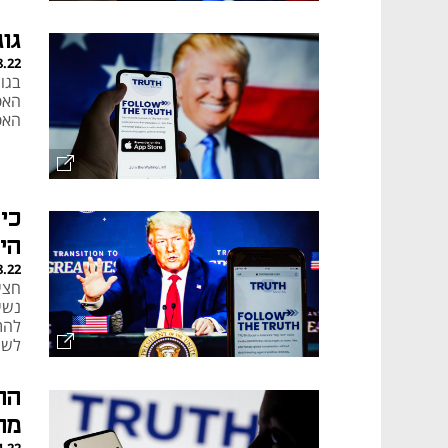
גו
8.22
האפ
האפ
היא
8.22
חצי
נשי
להת
לשם
הגעגועים
הה
מה