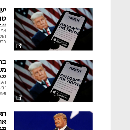
יש
טר
2.22
הושע
ברש
בת
מש
2.22
"בש
ואת
הא
אר
2.22