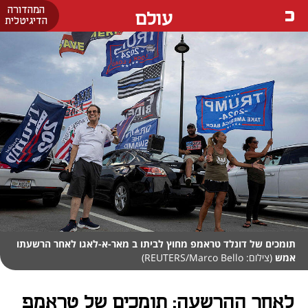
המהדורה
עולם
הדיגיטלית
תומכים של דונלד טראמפ מחוץ לביתו ב מאר-א-לאגו לאחר הרשעתו
אמש
(צילום: REUTERS/Marco Bello)
לאחר ההרשעה: תומכים של טראמפ