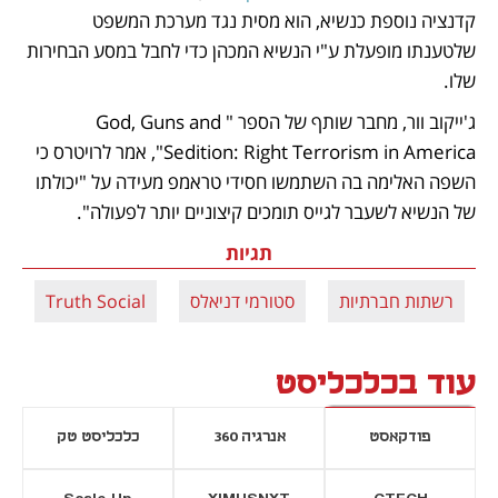
קדנציה נוספת כנשיא, הוא מסית נגד מערכת המשפט 
שלטענתו מופעלת ע"י הנשיא המכהן כדי לחבל במסע הבחירות 
שלו.
ג'ייקוב וור, מחבר שותף של הספר "God, Guns and 
Sedition: Right Terrorism in America", אמר לרויטרס כי 
השפה האלימה בה השתמשו חסידי טראמפ מעידה על "יכולתו 
של הנשיא לשעבר לגייס תומכים קיצוניים יותר לפעולה".
תגיות
רשתות חברתיות
סטורמי דניאלס
Truth Social
ד
עוד בכלכליסט
פודקאסט
אנרגיה 360
כלכליסט טק