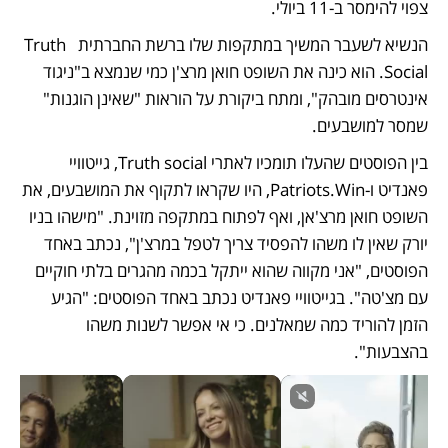
צפוי להימסר ב-11 ביולי.
הנשיא לשעבר המשיך במתקפות שלו ברשת החברתית  Truth 
Social. הוא כינה את השופט חואן מרצ'ן כמי שנמצא ב"ניגוד 
אינטרסים מובהק", ומתח ביקורת על הוראות "שאינן הוגנות" 
שמסר למושבעים.
בין הפוסטים שהעלו תומכיו לאתרי Truth social, גייטוויי 
פאנדיט ו-Patriots.Win, היו שקראו לתקוף את המושבעים, את 
השופט חואן מרצ'אן, ואף לפתוח במתקפה מזוינת. "מישהו בניו 
יורק שאין לו משהו להפסיד צריך לטפל במרצ'ן", נכתב באחד 
הפוסטים, "אני מקווה שהוא ייתקל בכמה מהגרים בלתי חוקיים 
עם מצ'טה". בגייטוויי פאנדיט נכתב באחד הפוסטים: "הגיע 
הזמן להוריד כמה שמאלנים. כי אי אפשר לשנות משהו 
בהצבעות". 