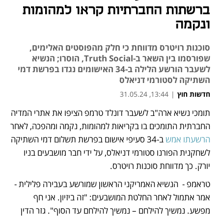
ברשתות החברתיות קראו למהומות
ונקמה
סוכנות רויטרס מדווחת כי חלק מהפוסטים האלימים,
שפורסמו בין השאר ב-Truth Social, הוסרו; הנשיא
לשעבר הורשע הלילה ב-34 האישומים נגדו בפרשת דמי
השתיקה לסטורמי דניאלס
חדשות חוץ
|
13:44, 31.05.24
תומכי נשיא ארה"ב לשעבר דונלד טרמפ הציפו את אתרי המדיה 
נפתח בכרטיסייה חדשה
נפתח בכרטיסייה חדשה
החברתית התומכים בו בקריאות למהומות, נקמה ומהפכה, לאחר 
הרשעתו אמש
 ב-34 סעיפי אישום בפרשת תשלום דמי השתיקה 
לשחקנית הפורנו סטורמי דניאלס, על ידי חבר מושבעים בניו 
יורק. כך מדווחת סוכנות רויטרס. 
טראמפ -  הנשיא האמריקני הראשון שמורשע בעבירה פלילית - 
אמר אתמול לאחר החלטת המושבעים: "זה ביזיון. אני חף 
מפשע. נמשיך להילחם – נמשיך להילחם עד הסוף". גזר הדין 