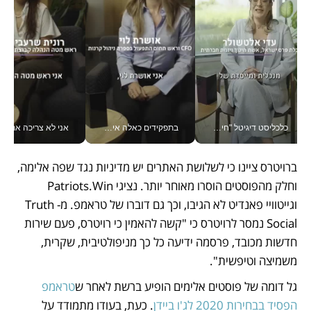
כלכליסט דיגיטל "חינוך הוא המשימה של החיים שלי"_v
בתפקידים כאלה אי אפשר לחכות: אושרת לוי מניעה השקעות ענק מהטלפון_v
אני לא צריכה את המשרד:
ברויטרס ציינו כי לשלושת האתרים יש מדיניות נגד שפה אלימה, 
וחלק מהפוסטים הוסרו מאוחר יותר. נציגי Patriots.Win 
וגייטוויי פאנדיט לא הגיבו, וכך גם דוברו של טראמפ. מ-Truth 
Social נמסר לרויטרס כי "קשה להאמין כי רויטרס, פעם שירות 
חדשות מכובד, פרסמה ידיעה כל כך מניפולטיבית, שקרית, 
משמיצה וטיפשית".
גל דומה של פוסטים אלימים הופיע ברשת לאחר ש
טראמפ 
הפסיד בבחירות 2020 לג'ו ביידן
. כעת, בעודו מתמודד על 