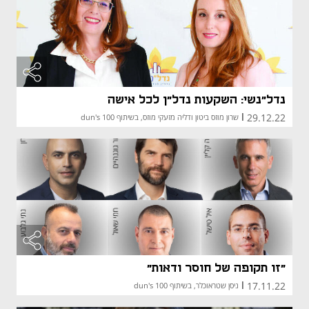
נדל"נשי: השקעות נדל"ן לכל אישה
29.12.22
|
שרון מוזס ביטון ודליה מזעקי מוזס, בשיתוף dun's 100
"זו תקופה של חוסר ודאות"
17.11.22
|
ניסן שטראוכלר, בשיתוף dun's 100