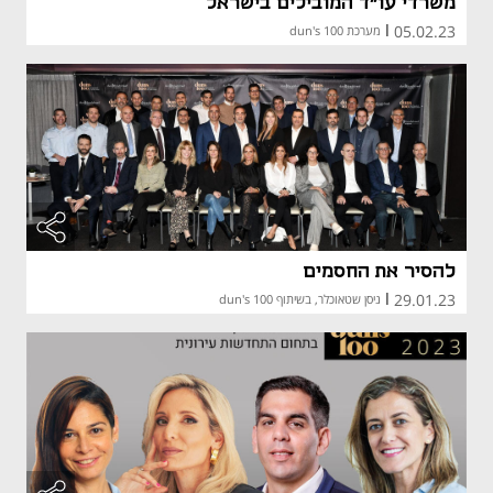
משרדי עו"ד המובילים בישראל
05.02.23
|
מערכת dun's 100
להסיר את החסמים
29.01.23
|
ניסן שטאוכלר, בשיתוף dun's 100