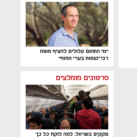
פרויקט הנדל"ן"
"מי התהום עלולים להציף מאות
רבי־קומות בערי החוף"
סרטונים מומלצים
פקקים בשרוול: למה לוקח כל כך