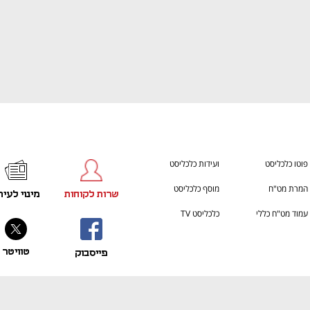
ענף במתח גבוה
מדברים כלכלה, עסקים ומה שב
פוטו כלכליסט
ועידות כלכליסט
המרת מט"ח
מוסף כלכליסט
שרות לקוחות
מינוי לעית
עמוד מט"ח כללי
כלכליסט TV
טוויטר
פייסבוק