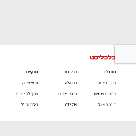
CTech – the
הבית של ההייטק הישראלי
כתבו לנו
המערכת
פודקאסט
המייל האדום
ההנהלה
תנאי שימוש
מדיניות פרטיות
פרסמו אצלנו
הפוך לדף הבית
קורסים אונליין
CTECH
דילים לחו"ל