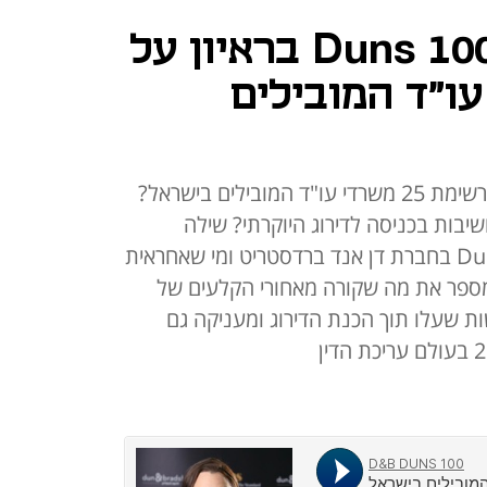
מנהלת מחלקת Duns 100 בראיון על
שרדי עו"ד המובילים
מה מאפיין את המשרדים שדורגו ברשימת 25 משרדי עו"ד המובילים בישראל?
יבות בכניסה לדירוג היוקרתי? שילה
זברו-וייס, מנהלת מחלקת Duns 100 בחברת דן אנד ברדסטריט ומי שאחראית
ספר את מה שקורה מאחורי הקלעים של
ת שעלו תוך הכנת הדירוג ומעניקה גם