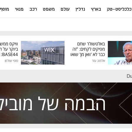
כלכליסט-טק
בארץ
נדל"ן
עולם
משפט
רכב
פנאי
מוסף
באלטשולר שחם
וויקס ממש
מפיקים לקחים: "זה
ביוקר על ר
כבר לא 'וואן מן' שואו
44
של גילעד"
אלמוג עזר
סופי שולמן
מיליון דולר
Du