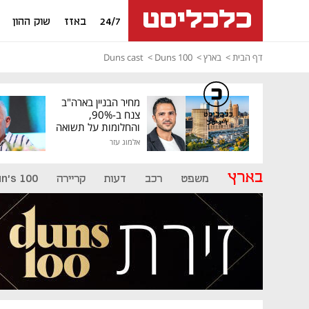
24/7
באזז
שוק ההון
דף הבית
בארץ
Duns 100
Duns cast
מחיר הבניין בארה"ב
צנח ב-90%,
כלכליסט
דיגיטל
והחלומות על תשואה
גבוהה התנפצו
אלמוג עזר
בארץ
משפט
רכב
דעות
קריירה
n's 100