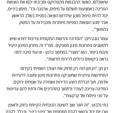
שיאוכלסו, כאשר ההכנסות מהפרויקט וסביבתו יכסו את הוצאות 
המדינה באמצעות תשלום על מיסים, ארנונה וכד'. מימון ביניים, 
יכול להיות טיפול מונע שידרוש הוצאה כספית בשלב הראשון 
אבל ימנע הוצאות כספיות מיותרות ומכבידות על המשק 
בהמשך".
עומר גוגנהיים: "המדינה והרשות המקומית צריכות לוודא שיש 
לתושבים פתרונות מיגון מספקים. ממ"ד זה פתרון המיגון היעיל 
והנוח ביותר. הוא "מוצר" במחסור כרגע - וזו עוד סיבה למה 
נראה ביקושים גדולים לדירות חדשות".
רון חן: "הנתון הזה רק מחזק את הצורך האמיתי בקידום 
התחדשות עירונית שמעניקה פתרונות מיגון ומענה לרעידות 
אדמה, תוך הגדלת היצע הדירות ושמירה על שטחים ירוקים. 
המדינה צריכה לעודד ולתמוך בתהליכים אלו ולתת להם עדיפות 
על פני פיתוח של קרקעות".
נתי גלבוע: "זה חוזר שוב לשיטה הנוכחית הקיימת בחוק ולאופן 
שבו יזם יכול ורשאי לקדם מתחמים של 'פינוי בינוי', ובכלל, לקדם 