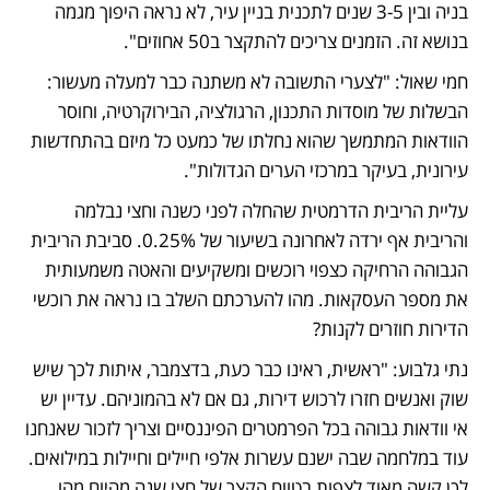
בניה ובין 3-5 שנים לתכנית בניין עיר, לא נראה היפוך מגמה 
בנושא זה. הזמנים צריכים להתקצר ב50 אחוזים".
חמי שאול: "לצערי התשובה לא משתנה כבר למעלה מעשור: 
הבשלות של מוסדות התכנון, הרגולציה, הבירוקרטיה, וחוסר 
הוודאות המתמשך שהוא נחלתו של כמעט כל מיזם בהתחדשות 
עירונית, בעיקר במרכזי הערים הגדולות".
עליית הריבית הדרמטית שהחלה לפני כשנה וחצי נבלמה 
והריבית אף ירדה לאחרונה בשיעור של 0.25%. סביבת הריבית 
הגבוהה הרחיקה כצפוי רוכשים ומשקיעים והאטה משמעותית 
את מספר העסקאות. מהו להערכתם השלב בו נראה את רוכשי 
הדירות חוזרים לקנות?
נתי גלבוע: "ראשית, ראינו כבר כעת, בדצמבר, איתות לכך שיש 
שוק ואנשים חזרו לרכוש דירות, גם אם לא בהמוניהם. עדיין יש 
אי וודאות גבוהה בכל הפרמטרים הפיננסיים וצריך לזכור שאנחנו 
עוד במלחמה שבה ישנם עשרות אלפי חיילים וחיילות במילואים. 
לכן קשה מאוד לצפות בטווח הקצר של חצי שנה מהיום מהו 