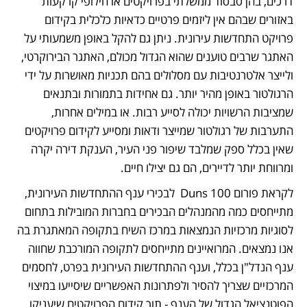
דרכים, בהן סבסוד ממשלתי בפרויקטים או חילופי קרקעות 
באזורים שבהם אין ליזמים פרטיים כדאיות כלכלית בקידום 
פרויקט התחדשות עירונית. ניתן גם להקל באופן משמעותי על 
האתגר שרבים טוענים שהוא הגדול מכולם, האתגר הבירוקרטי, 
ולייצר אלטרנטיבות עם מסלולים בהם תכניות מאושרות על ידי 
הרגולטור באופן מהיר יותר. גם אחידות בתמורות ובתנאים 
שמציבות הרשויות יכולה לסייע רבות. או במילים אחרות, 
התערבות של רגולטור שמייצר ודאות ומסייע לקידום פרויקטים 
שאין בכלל ספק שמלבד שיפור פני העיר, הענקת דירה יקרה 
ומרווחת יותר לדיירים, הם גם יצילו חיים.
לקראת פורום Duns 100  לבכירי ענף ההתחדשות העירונית, 
מתייחסים כמה מהמנהלים הבכירים בחברות המובילות בתחום 
לסוגיות מרכזיות הנמצאות במרכז השיח בתקופה המאתגרת בה 
אנו נמצאים. המרואיינים מתייחסים לתקופה המורכבת שחווה 
ענף הנדל"ן בכלל, וענף ההתחדשות העירונית בפרט, לחסמים 
המרכזיים שצריך להסיר ולפתרונות האפשריים שיסייעו במיצוי 
הפוטנציאל הגדול של הענף - תוך קידום הפרויקטים שיעניקו 