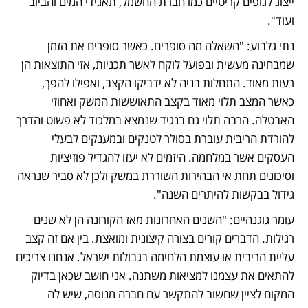
ייצוג לגופים קריטיים כמו חברת החשמל, תאגידי המים והביוב 
ועוד".
נתי גלבוע: "השאלה מה סופרים. כאשר סופרים את הזמן 
שמבחינה מעשית ובפועל לוקח לאשר תכניות, אזי התוצאות הן 
רעות מאוד. התחלות בניה לא ידביקו הקצב, ואפילו להפך, 
כאשר המצב תלוי מאוד בקצב התאוששות המשק ואחוזי 
האבטלה. הרבה תלוי גם בנגיד שנמצא במלכוד לא פשוט והדרך 
להורדת הריבית עוברת בסולר לטנקים ובמענקים לבעלי 
העסקים אשר במלחמה. היזמים לא יעזו להגדיל פוזיציות 
וסיכונים תחת אי הבהירות השוררת במשק ולכן לא סביר שנראה 
גידול בבקשות להיתרים השנה".
עומר גוגנהיים: "השנים האחרונות מאז הקורונה הן לא שנים 
רגילות. הדברים קורים בצורה קיצונית ומואצת. בין אם זה קצב 
עליית הריבית או עוצמת הלחימה בגבולות ישראל. אנחנו צריכים 
להתאים את עצמנו למציאות משתנה. אני חושב שכאן בדיוק 
המקום לציין שחשוב להתקשר עם חברה מנוסה, שיש לה 