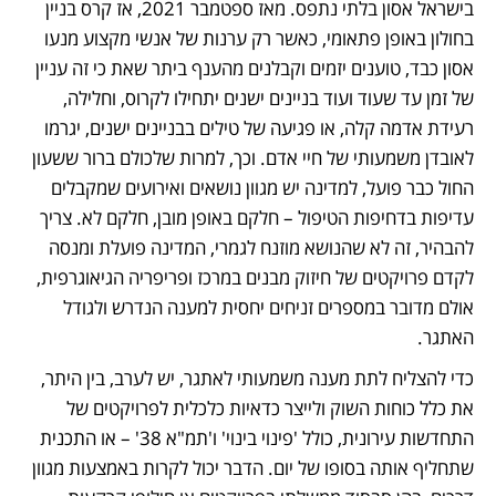
בישראל אסון בלתי נתפס. מאז ספטמבר 2021, אז קרס בניין 
בחולון באופן פתאומי, כאשר רק ערנות של אנשי מקצוע מנעו 
אסון כבד, טוענים יזמים וקבלנים מהענף ביתר שאת כי זה עניין 
של זמן עד שעוד ועוד בניינים ישנים יתחילו לקרוס, וחלילה, 
רעידת אדמה קלה, או פגיעה של טילים בבניינים ישנים, יגרמו 
לאובדן משמעותי של חיי אדם. וכך, למרות שלכולם ברור ששעון 
החול כבר פועל, למדינה יש מגוון נושאים ואירועים שמקבלים 
עדיפות בדחיפות הטיפול – חלקם באופן מובן, חלקם לא. צריך 
להבהיר, זה לא שהנושא מוזנח לגמרי, המדינה פועלת ומנסה 
לקדם פרויקטים של חיזוק מבנים במרכז ופריפריה הגיאוגרפית, 
אולם מדובר במספרים זניחים יחסית למענה הנדרש ולגודל 
האתגר. 
כדי להצליח לתת מענה משמעותי לאתגר, יש לערב, בין היתר, 
את כלל כוחות השוק ולייצר כדאיות כלכלית לפרויקטים של 
התחדשות עירונית, כולל 'פינוי בינוי' ו'תמ"א 38' – או התכנית 
שתחליף אותה בסופו של יום. הדבר יכול לקרות באמצעות מגוון 