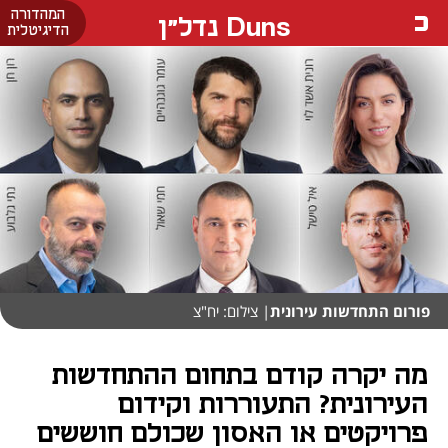
המהדורה
Duns נדל"ן
הדיגיטלית
פורום התחדשות עירונית
| צילום: יח"צ
מה יקרה קודם בתחום ההתחדשות
העירונית? התעוררות וקידום
פרויקטים או האסון שכולם חוששים