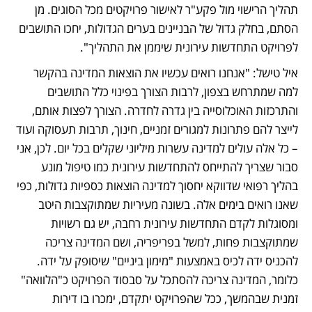
תהליך הרישוי מול פקע"ר לאישור פרויקטים מכל הסוגים. מן 
הסתם, בחלק גדול של הבניינים בערים הגדולות, יחכו התושבים 
לפרויקט התחדשות עירונית שיממן את התהליך".
איל טישל: "אנחנו רואים עכשיו את הוצאות המדינה בהקשר 
למה שמתרחש בצפון, לרבות הצורך בפינוי כלל התושבים 
והתרכזות האוכלוסייה בין גדרה לחדרה. הצורך לפצות אותם, 
לייצר להם פתרונות למגורים זמניים, חינוך, תרבות תעסוקה ועוד 
– כל אלה עולים למדינה עשרות מיליוני שקלים בכל יום. לכן, אני 
סבור שצריך להתייחס להתחדשות עירונית כמו טיפול מונע 
בהליך רפואי שדווקא יחסוך למדינה הוצאות כספיות גדולות, כפי 
שאנו רואים בימים אלה. בשונה מעיריות שמתוקצבות היטב 
ומסוגלות לקדם התחדשות עירונית רחבה, יש גם רשויות 
שמתוקצבות פחות, למשל בפריפריה, ושם המדינה צריכה 
להכניס ידה לכיס באמצעות "מימון ביניים" שיסופק על ידה. 
כלומר, המדינה צריכה להסתכל על סבסוד הפרויקט כ"הלוואה" 
זמנית שבהמשך, ככל שהפרויקט יתקדם, ימכרו בו דירות 