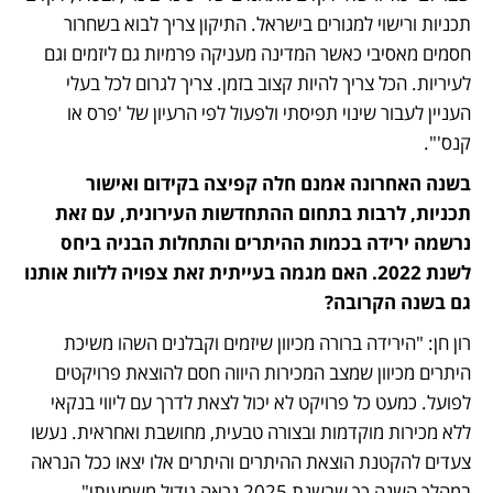
תכניות ורישוי למגורים בישראל. התיקון צריך לבוא בשחרור 
חסמים מאסיבי כאשר המדינה מעניקה פרמיות גם ליזמים וגם 
לעיריות. הכל צריך להיות קצוב בזמן. צריך לגרום לכל בעלי 
העניין לעבור שינוי תפיסתי ולפעול לפי הרעיון של 'פרס או 
קנס'".
בשנה האחרונה אמנם חלה קפיצה בקידום ואישור 
תכניות, לרבות בתחום ההתחדשות העירונית, עם זאת 
נרשמה ירידה בכמות ההיתרים והתחלות הבניה ביחס 
לשנת 2022. האם מגמה בעייתית זאת צפויה ללוות אותנו 
גם בשנה הקרובה? 
רון חן: "הירידה ברורה מכיוון שיזמים וקבלנים השהו משיכת 
היתרים מכיוון שמצב המכירות היווה חסם להוצאת פרויקטים 
לפועל. כמעט כל פרויקט לא יכול לצאת לדרך עם ליווי בנקאי 
ללא מכירות מוקדמות ובצורה טבעית, מחושבת ואחראית. נעשו 
צעדים להקטנת הוצאת ההיתרים והיתרים אלו יצאו ככל הנראה 
במהלך השנה כך שבשנת 2025 נראה גידול משמעותי".