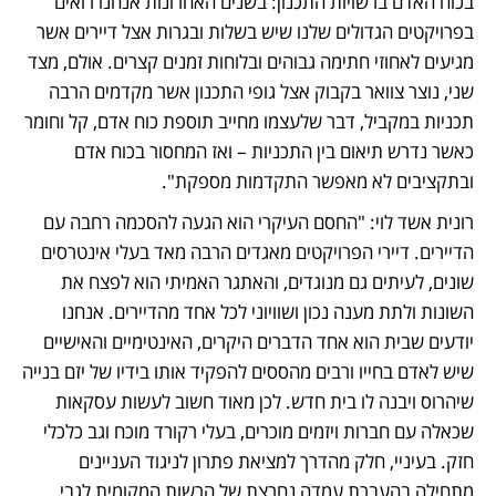
בכוח האדם ברשויות התכנון: בשנים האחרונות אנחנו רואים 
בפרויקטים הגדולים שלנו שיש בשלות ובגרות אצל דיירים אשר 
מגיעים לאחוזי חתימה גבוהים ובלוחות זמנים קצרים. אולם, מצד 
שני, נוצר צוואר בקבוק אצל גופי התכנון אשר מקדמים הרבה 
תכניות במקביל, דבר שלעצמו מחייב תוספת כוח אדם, קל וחומר 
כאשר נדרש תיאום בין התכניות – ואז המחסור בכוח אדם 
ובתקציבים לא מאפשר התקדמות מספקת".
רונית אשד לוי: "החסם העיקרי הוא הגעה להסכמה רחבה עם 
הדיירים. דיירי הפרויקטים מאגדים הרבה מאד בעלי אינטרסים 
שונים, לעיתים גם מנוגדים, והאתגר האמיתי הוא לפצח את 
השונות ולתת מענה נכון ושוויוני לכל אחד מהדיירים. אנחנו 
יודעים שבית הוא אחד הדברים היקרים, האינטימיים והאישיים 
שיש לאדם בחייו ורבים מהססים להפקיד אותו בידיו של יזם בנייה 
שיהרוס ויבנה לו בית חדש. לכן מאוד חשוב לעשות עסקאות 
שכאלה עם חברות ויזמים מוכרים, בעלי רקורד מוכח וגב כלכלי 
חזק. בעיניי, חלק מהדרך למציאת פתרון לניגוד העניינים 
מתחילה בהעברת עמדה נחרצת של הרשות המקומית לגבי 