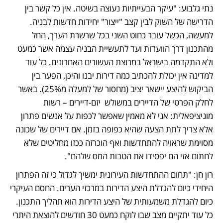
נתי גלבוע: "עיקר הבעייתיות נעוצה בשיטה. אין כל קשר בין 
הדרישה של השוק לבין קצב "ייצור" יחידות חדשות לבניה. 
למעשה, הכשל עובר כחוט השני בכל שרשרת הערך, החל 
מהתכנון דרך הוועדות ועד לתעשיית הבניה עצמה אשר כמעט 
ולא התקדמה בישראל במרוצת העשורים האחרונים. כל עוד 
למדינה אין יכולת להכתיב כמה דירות יבנו והיכן, הפער בין 
הביקוש להיצע יישאר יציב (מחסור של למעלה מ25%). באשר 
לחלק הפרטי של הדיירים במשולש  יזם-דיירים – רשות 
מוניציפאלית: אני לא מאמין שאפשר לכפות על אנשים פתרון 
אלא צריך לתת הצעה שהיא כפופה בזמן. אם דיירים של שכונה 
מסוימת שראויה להתחדשות ואף הוכרזה ככזו מחליטים שלא 
לחתום אזי הם יפסידו את הטבות המס שלהם".
רון חן: "תחום ההתחדשות העירונית ימשיך לגדול כי זה הפתרון 
היחידי כיום להגדלת היצע הדירות במרכזי הערים. החסם העיקרי 
כיום להגדלת משמעותית של היצע הדירות הוא תהליך התכנון. 
כל עוד יתקיים מצב שבו לוקח כמעט 30 חודשים להוצאת היתרי 