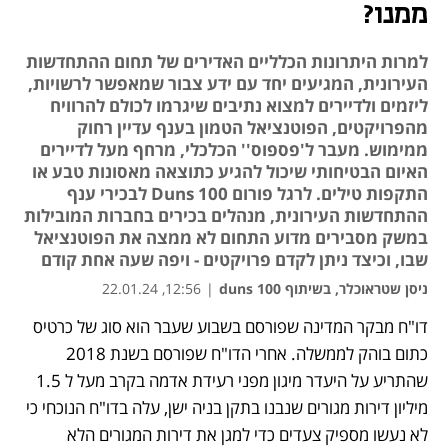
ממנו?
למרות היתרונות הכלליים האדירים של תחום ההתחדשות
העירונית, המגיעים יחד עם ידע צבור שמאפשר לרשויות,
ליזמים ולדיירים למצוא נתיבים שיגרמו לכולם להרוויח
מהפרויקטים, הפוטנציאל הטמון בענף עדיין רחוק
ממימוש. מעבר ל'פספוס'' הכלכלי, מרחף מעל לדיירים
האיום הבטיחותי שיכול להגיע כתוצאה מאסונות טבע או
התקפות טילים. לרגל פורום Duns 100 לבכירי ענף
ההתחדשות העירונית, מנהלים בכירים בחברות המובילות
במשק מסבירים מדוע התחום לא ממצה את הפוטנציאל
שבו, וכיצד ניתן לקדם פרויקטים - ויפה שעה אחת קודם
ניסן שטראוכלר, בשיתוף duns 100
|
12:56, 22.01.24
דו"ח מבקר המדינה שפורסם בשבוע שעבר הוא סוג של כרטיס 
נפתח בכרטיסייה חדשה
כתום בוהק לממשלה. אחרי הדו"ח שפורסם בשנת 2018 
שהתריע על היעדר מיגון מפני רעידת אדמה בקרב מעל ל 1.5 
מיליון דירות מגורים שנבנו בתקן בניה ישן, עלה בדו"ח הנוכחי כי 
לא נעשו מספיק צעדים כדי למגן את דירות המגורים הלא 