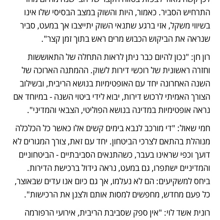
התרחיש הסביר. כאמור, היות והשוק במצב הבסיסי שלו אינו 
בשיווי משקל, אזי ברגע שתנאי השוק יתייצבו אך במעט, סביר 
שנראה את הביקוש הכבוש מרים ראש בתוך זמן קצר".
רון חן: "נכון להיום כבר ניתן לראות התחלה של התאוששות 
וחזרה ראשונית של רוכשי דירות לשוק. ההמתנה הארוכה של 
השנה האחרונה יחד עם האופטימיות בנושא הריבית, ובשילוב 
הצורך האמיתי לרכוש דירות, יבוא לידי ביטוי השנה - במיוחד אם 
נראה אופטימיות במדינה בנושא הפוליטי, הצבאי והמדיני".
חמי שאול: "די מורכב לנבא בימים קשים אלו כאשר כל הכלכלה 
מנוהלת בהתאם לצרכי הביטחון. יחד עם זאת, צורך המגורים לא 
דועך וכפי שראינו בעבר, כשהתנאים הסביבתיים - הביטחוניים 
והמדיניים ישתפרו, גם במעט, נראה גידול ברכישת הדירות. 
ביחס למשקיעים: הם לא נעלמו, אך גם כיום אנו עדים שבאוצר, 
כל פעם מחדש, מחפשים למסות אותם ולצנן את הרכישות".
רונית אשד לוי: "אין ספק שסביבת הריבית, אירועי הרפורמה 