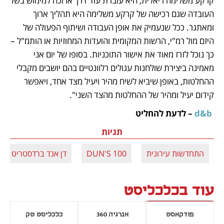
קרקע משלימה ריאלית, היא עוברת עוד דרך ארוכה למימוש בשל 
העובדה שגם רכישה של קרקע משלימה היא תהליך ארוך 
ומאתגר. ככל שנעמיק את אופן העבודה ושיתוף הפעולה של 
היזם מול רמ"י, הרשות המקומית והועדות המחוזיות או הותמ"ל – 
כך נוכל לזרז מאוד את אישור התוכניות. בסופו של יום אני 
מאמינה ביצירת שולחנות עגולים רלוונטיים בהם יושבים מקבלי 
ההחלטות, באופן שיביא לשיח מהיר ויעיל מצד אחד, ויאפשר 
קידום יעיל ומהיר של ההחלטות מהצד השני".  
 d&b 
– לדעת להחליט
תגיות
התחדשות עירונית
DUN'S 100
דן אנד ברדסטריט
עוד בכלכליסט
פודקאסט
אנרגיה 360
כלכליסט טק