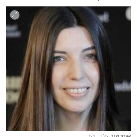
אפרת שגב
(
צילום: יח"צ
)