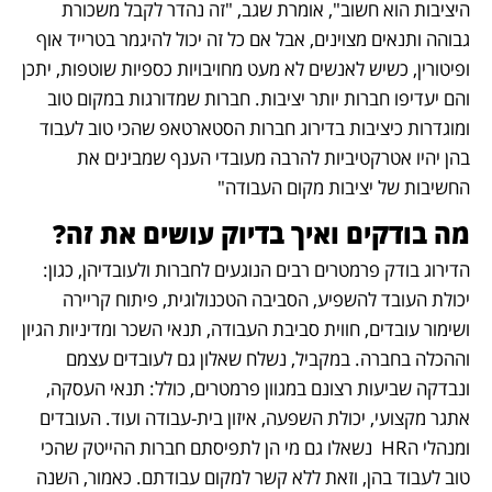
היציבות הוא חשוב", אומרת שגב, "זה נהדר לקבל משכורת 
גבוהה ותנאים מצוינים, אבל אם כל זה יכול להיגמר בטרייד אוף 
ופיטורין, כשיש לאנשים לא מעט מחויבויות כספיות שוטפות, יתכן 
והם יעדיפו חברות יותר יציבות. חברות שמדורגות במקום טוב 
ומוגדרות כיציבות בדירוג חברות הסטארטאפ שהכי טוב לעבוד 
בהן יהיו אטרקטיביות להרבה מעובדי הענף שמבינים את 
החשיבות של יציבות מקום העבודה"
מה בודקים ואיך בדיוק עושים את זה?
הדירוג בודק פרמטרים רבים הנוגעים לחברות ולעובדיהן, כגון: 
יכולת העובד להשפיע, הסביבה הטכנולוגית, פיתוח קריירה 
ושימור עובדים, חווית סביבת העבודה, תנאי השכר ומדיניות הגיון 
וההכלה בחברה. במקביל, נשלח שאלון גם לעובדים עצמם 
ונבדקה שביעות רצונם במגוון פרמטרים, כולל: תנאי העסקה, 
אתגר מקצועי, יכולת השפעה, איזון בית-עבודה ועוד. העובדים 
ומנהלי הHR  נשאלו גם מי הן לתפיסתם חברות ההייטק שהכי 
טוב לעבוד בהן, וזאת ללא קשר למקום עבודתם. כאמור, השנה 