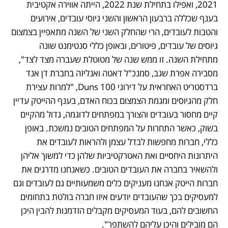
2021, ואפילו בתחילת שנת 2022, הייתה אווירה אקטיבית 
בענף שכללה ברבעון הראשון והשני גיוסי עובדים, אירועים 
והטבות לעובדים, הרי שהחלק השני של השנה מתאפיין בצמצום 
גיוסים של עובדים, פיטורים, ובאופן כללי סנטימנט שונה 
מתחילת השנה. זו ממש שנה של מטוטלת שעברה מצד לצד", 
מסבירה אפרת שגב, סמנכ"ל דאטה ואנליזה בחברת דן אנד 
ברדסטריט האחראית על דירוגי Duns 100, "למרות עצירת 
חלק מהגיוסים ומגמת הצמצום בכוח האדם, בענף ההייטק עדיין 
קיים מחסור בעובדים והצורך במפתחים לדוגמה, גדול מהקיים 
בשוק, כאשר התחרות על המפתחים הטובים נמשכת. באופן 
כללי, חברות מחפשות לבדל עצמן ולהראות לעובדים את 
היתרונות היחסיים ואת האטרקטיביות שלהן כדי למשוך אליהן 
ולהשאיר בחברה את העובדים הטובים. כשאנחנו מדרגים את 
חברות הייטק אנחנו מעניקים כלים משמעותיים גם לעובדים וגם 
למעסיקים בכך שהעובדים יודעים איזו חברה בולטת בתחומים 
החשובים להם, בעוד המעסיקים מקבלים הזדמנות להבין היכן 
הם מובילים והיכן עליהם להשתפר".