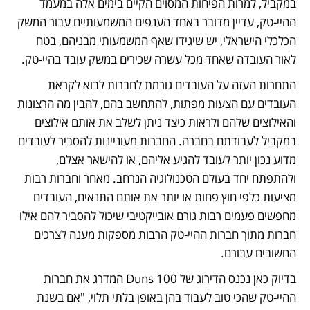
במקביל, למרות הפיחות המסוים הקיים בימים אלה במעמד 
ההיי-טק, עדיין מדובר באחד הענפים המשמעותיים עבור המשק 
הכלכלי הישראלי, יש שיגידו שאף המשמעותי מבניהם, בטח 
לאור העובדה שאחד מכל עשרה שכירים במשק עובד בהיי-טק. 
התחרות העזה על העובדים גורמת לחברות לבוא לקראת 
העובדים עם הצעות מפתות, להתחשב בהם, להבין מה הרצונות 
והאילוצים שלהם ולראות כיצד ניתן לשלב את אותם אילוצים 
במקביל לעבודתם בחברה. החברות מעוניינות להסביר לעובדים 
מדוע נכון יותר לעובד להגיע אליהם, או להישאר אצלם, 
ולהתפתח יחד בעולם הטכנולוגיה הנרחב. מאחר וחברות רבות 
מציעות כלפי חוץ פחות או יותר את אותם התנאים, העובדים 
מחפשים פעמים רבות גורם אובייקטיבי שיכול להסביר להם אילו 
חברות מתוך חברות ההיי-טק הרבות מספקות מענה לצרכים 
החשובים עבורם. 
בדיוק כאן נכנס הדירוג של Duns 100 המדרג את חברות 
ההיי-טק שהכי טוב לעבוד בהן באופן בלתי תלוי, "אם בשנת 