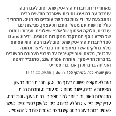
מאחורי דירוג חברות ההיי-טק שהכי טוב לעבוד בהן
עומדת עבודה אינטנסיבית שאורכת חודשים רבים
ומתבצעת על ידי צוות גדול של עובדים מיומנים. התהליך
כולל פגישות עם מנהלי החברות עצמן, פגישות עם
עובדים, חלוקה ואיסוף של אלפי שאלונים, ועיבוד וניתוח
של מידע נוסף המתקבל ממקורות מגוונים, "דירוג Duns
100 לחברות ההיי-טק שהכי טוב לעבוד בהן הוא פסיפס
מלא בחלקים אשר נאספים יחד בכדי לייצר תמונה
עדכנית, מלאה ואובייקטיבית על היבטי העבודה החשובים
בחברות ההיי-טק", אומרת אפרת שגב, סמנכ"ל דאטה
ואנליזה בחברת דן אנד ברדסטריט
ניסן שטראוכלר, בשיתוף dun's 100
|
09:56, 16.11.22
זאת לא תקופה פשוטה לענף ההיי-טק. חברות רבות במשק 
מפטרות עובדים, ישנם פחות גיוסי עובדים, וחברות רבות 
מתנהלות באופן זהיר יותר לאור חוסר הוודאות בענף. ובכל זאת, 
עדיין קיים ביקוש גדול לעובדים טובים, כל שכן לטאלנטים, כאשר 
פעמים רבות העובד המבוקש נמצא בעמדת כוח מול המעסיק. 