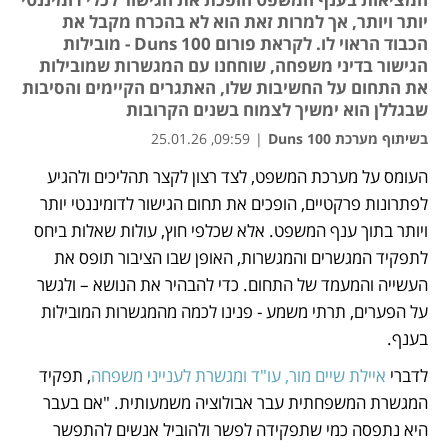
יותר ויותר, אך למרות זאת הוא לא בהכרח מקבל את
הכבוד הראוי לו. לקראת פורום Duns 100 - מובילות
הגישור בדיני משפחה, שוחחנו עם המגשרות שמובילות
את התחום על החשיבות שלו, האתגרים הקיימים והסיבות
שבגללן הוא ימשיך לצמוח בשנים הקרובות
בשיתוף מערכת Duns 100
|
09:59, 25.01.26
העומס על מערכת המשפט, לצד רצון לקצר תהליכים ולהגיע 
נפתח בכרטיסייה חדשה
נפתח בכרטיסייה חדשה
נפתח בכרטיסייה חדשה
נפתח בכרטיסייה חדשה
נפתח בכרטיסייה חדשה
נפתח בכרטיסייה חדשה
נפתח בכרטיסייה חדשה
לפתרונות פרקטיים, הופכים את תחום הגישור לדומיננטי יותר 
ויותר בתוך ענף המשפט. אלא שכלפי חוץ, עולות שאלות ביחס 
לתפקיד המגשרים והמגשרות, האופן שבו הציבור תופס את 
העשייה והמעמד של התחום. כדי להבהיר את הנושא – ולגשר 
על הפערים, תרתי משמע - פנינו לכמה מהמגשרות המובילות 
בענף. 
לדברי 
איילת שיים מור, עו"ד ומגשרת לענייני משפחה
, תפקיד 
המגשרת המשפחתית עבר אבולוציה משמעותית. "אם בעבר 
היא נתפסה כמי שתפקידה לפשר ולהוביל אנשים להתפשר 