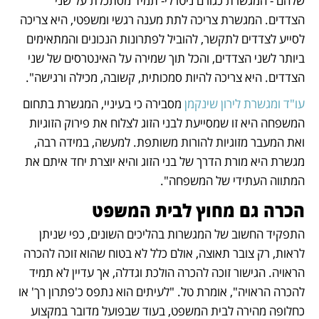
שלהם - המגשרת כגורם ניטרלי- תמיד מסתכלת על שני 
הצדדים. המגשרת צריכה לתת מענה רגשי ומשפטי, היא צריכה 
לסייע לצדדים לתקשר, להוביל לפתרונות הנכונים והמתאימים 
ביותר לשני הצדדים, והכל תוך שמירה על האינטרסים של שני 
הצדדים. היא צריכה להיות סמכותית, קשובה, מכילה ורגישה". 
עו"ד ומגשרת לירון שינקמן
 מסבירה כי בעיניי, המגשרת בתחום 
המשפחה היא זו שמסייעת לבני הזוג לצלוח את פירוק הזוגיות 
ואת המעבר מזוגיות להורות משותפת. למעשה, במידה רבה, 
מגשרת היא מורת הדרך של בני הזוג והיא יוצרת יחד איתם את 
המתווה העתידי של המשפחה". 
הכרה גם מחוץ לבית המשפט
התפקיד החשוב של המגשרות בהליכים השונים, כפי שניתן 
לראות, רק צובר תאוצה, אולם כלל לא בטוח שהוא זוכה להכרה 
הראויה. הגישור זוכה להכרה הולכת וגדלה, אך עדיין לא תמיד 
להכרה הראויה", אומרת טל. "לעיתים הוא נתפס כ'פתרון רך' או 
כחלופה מהירה לבית המשפט, בעוד שבפועל מדובר במקצוע 