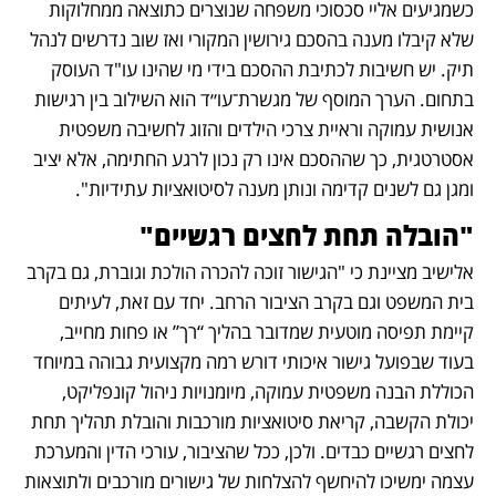
כשמגיעים אליי סכסוכי משפחה שנוצרים כתוצאה ממחלוקות 
שלא קיבלו מענה בהסכם גירושין המקורי ואז שוב נדרשים לנהל 
תיק. יש חשיבות לכתיבת ההסכם בידי מי שהינו עו"ד העוסק 
בתחום. הערך המוסף של מגשרת־עו״ד הוא השילוב בין רגישות 
אנושית עמוקה וראיית צרכי הילדים והזוג לחשיבה משפטית 
אסטרטגית, כך שההסכם אינו רק נכון לרגע החתימה, אלא יציב 
ומגן גם לשנים קדימה ונותן מענה לסיטואציות עתידיות". 
"הובלה תחת לחצים רגשיים"
אלישיב מציינת כי "הגישור זוכה להכרה הולכת וגוברת, גם בקרב 
בית המשפט וגם בקרב הציבור הרחב. יחד עם זאת, לעיתים 
קיימת תפיסה מוטעית שמדובר בהליך “רך” או פחות מחייב, 
בעוד שבפועל גישור איכותי דורש רמה מקצועית גבוהה במיוחד 
הכוללת הבנה משפטית עמוקה, מיומנויות ניהול קונפליקט, 
יכולת הקשבה, קריאת סיטואציות מורכבות והובלת תהליך תחת 
לחצים רגשיים כבדים. ולכן, ככל שהציבור, עורכי הדין והמערכת 
עצמה ימשיכו להיחשף להצלחות של גישורים מורכבים ולתוצאות 