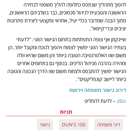
להפוך מתהליך שנתפס כחלופה להליך משפטי לבחירה 
הראשונה והטבעית לניהול סכסוכים, כבר בשלביהם הראשונים, 
מתוך הבנה שמדובר בכלי יעיל, אחראי ומקצועי ליצירת פתרונות 
יציבים וברי־קיימא". 
שיינקמן אף צופה התפתחות בתחום הגישור הזוגי. "לדעתי 
בעתיד הגישור הזוגי ימשיך לצמוח ויהפוך לנוכח ומקובל יותר, הן 
משום שזו האלטרנטיבה הטובה ביותר והן משום שהיא זולה 
ומהירה בהרבה מניהול הליכים. בנוסף גם בתחומים אחרים 
הגישור ימשיך להתבסס ולצמוח משום שזו הדרך הנכונה והטובה 
ביותר ליישב קונפליקטים".
דירוג גישור משפחה וירושה
d&b
 – לדעת להחליט
תגיות
דיני משפחה
DUN'S 100
גישור