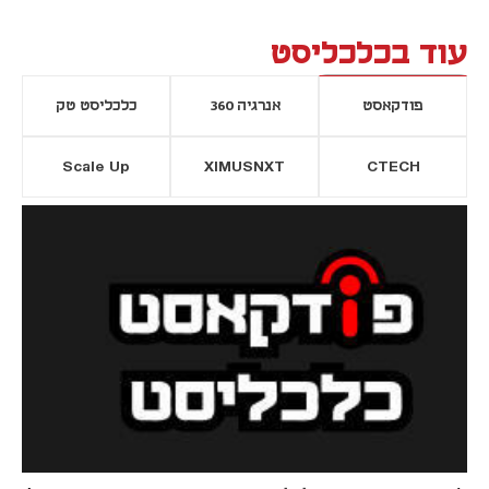
עוד בכלכליסט
פודקאסט
אנרגיה 360
כלכליסט טק
Scale Up
XIMUSNXT
CTECH
יסייה חדשה
נפתח בכרטיסייה חדשה