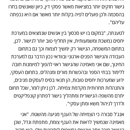
גישור חזקים יותר במציאות מאשר פסקי דין, כיוון שאנשים בחרו 
בהסכמה ולכן פועלים לפיה בקלות יותר מאשר אם היא נכפתה 
עליהם". 
לטענתה, "במקום בו יש סכסוך בין אנשים שנמצאים במערכת 
יחסים נמשכת ומשמעותית, אין תחליף טוב יותר לגישור. לכן, 
בתחום המשפחה, הגישור רק ימשיך לצמוח וכך גם בתחום 
העבודה והגישור הפנים-ארגוני ובוודאי נכון הדבר גם למערכת 
החינוך, שם אני מאמינה שהגישור ראוי להפוך למיומנות חובה 
ללימוד בבתי הספר ובהכשרות מורים ומנהלים. בתחום העסקי, 
ידוע שמערכות יחסים טובות, הן תנאי בסיס לעסקים מניבים, 
והתנהלות תחרותית מקדמת צמיחה. לכן ניתן לומר, שכל תחום 
יתרם מהשפה הגישורית ומתהליך גישור לפתרון קונפליקטים 
ולדרך לניהול משא ומתן עסקי". 
אנג'ל סבורה כי הצמיחה של הענף מגיעה מהשטח. "אני 
מאמינה שנמשיך לראות את הענף צומח, מתפתח וגדל, שכן 
הגישור מוכר יותר ואנשים נחשפים ליתרונות שלו. הוא מהיר 