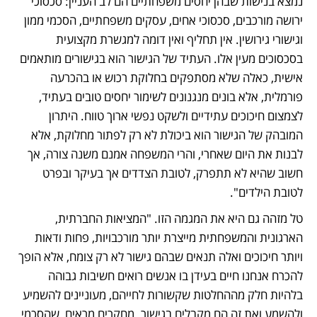
נמצא בנישות שבהן יחסים משפחתיים הם לב העניין: סכסוכי 
ירושה מורכבים, סכסוכי אחים, עסקים משפחתיים, הסכמי ממון 
וגישורי גירושין. אין תחליף ואין דומה למגשרת מקצועית 
בסכסוכים מעין אלו. העתיד של הגישור הוא בגישורים מותאמים 
אישית, כאלה שלא מסתפקים בחלוקת רכוש או בהכרעה 
פורמלית, אלא בונים מנגנונים לשימור יחסים טובים בעתיד, 
לצמצום חיכוכים עתידיים ולשקט נפשי ארוך טווח. היתרון 
המובהק של הגישור הוא ביכולת לא רק לפתור מחלוקת, אלא 
לבנות את היום שאחרי, והרי המשפחה אמנם משנה צורה, אך 
חשוב שהיא לא תתפרק, לטובת הצדדים אך בעיקר ובפרט 
לטובת הילדים". 
טל מזהה גם היא את המגמה הזו. "המציאות החברתית, 
הארגונית והמשפחתית מייצרת יותר מורכבויות, פחות ודאות 
ויותר חיכוכים ואלה תנאים שבהם גישור לא רק צומח, אלא הופך 
להכרח אנחנו חיים בעידן בו אנשים רואים חשיבות גבוהה 
בלהיות חלק מההחלטות שקשורות לחייהם, מעוניינים להשמיע 
ולהשמע ואת זה הם מקבלים בגישור. מחקרים מראים, שהסכמי 