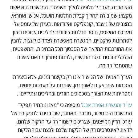
הוא הרבה מעבר ל״חלופה להליך משפטי״. המגשרת היא אשת 
מקצוע שמובילה תהליך קבלת החלטות מושכל, אנושי ואחראי, 
במצבים של משבר, קונפליקט ואי־ודאות. בעידן של עומס על 
מערכת המשפט, חוסר סבלנות ציבורית להליכים ארוכים ורצון 
לפתרונות פרקטיים, המגשרת מאפשרת לצדדים לעצור, להבין 
את המורכבות המלאה של הסכסוך מכל הבחינות,  המשפטית, 
הכלכלית ובטח ובטח הרגשית, ולבנות פתרון מותאם אישית 
שמסתכל קדימה.
הערך האמיתי של הגישור אינו רק בקיצור זמנים, אלא ביצירת 
הסכמות שמחזיקות לאורך זמן, שומרות על מערכות יחסים, 
ומפחיתות את הצורך בסכסוכים חוזרים ובהליכים עתידיים".
עו"ד ומגשרת אפרת אנגל
 מוסיפה כי "מאז ומתמיד תפקיד 
המגשרת היה חשוב, מורכב ומאתגר, שכן בניגוד לתפקידם של 
עורכי הדין המייצגים, שצריכים לשמור רק על הלקוח שלהם, 
לדאוג לאינטרסים רק של הלקוח שלכם ולנצח עבור הלקוח 