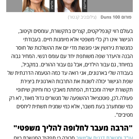
 פורום Duns 100  
(
צילום:ניב קנטור
)
בעולם רווי קונפליקטים, קצרים בתקשורת, עומסים וקיטוב, 
הגישור אינו רק כלי משפטי אלא מיומנות חיים. בעבודתי 
כמגשרת גירושין אני פוגשת מדי יום את ההשלכות של חוסר 
הבנה והיעדר שפה משותפת יחד עם עומס רגשי. המחיר גבוה 
במיוחד, גם עבור הילדים, אבל גם עבור ההורים. במקביל, 
בעבודה שלי בארגונים, אני רואה עד כמה הטעמה הדרגתית של 
שפת הגישור יכולה לשנות את התרבות הארגונית ביצירת 
תקשורת ישירה ומכבדת, הפחתת מאבקי כוח וחיזוק שיתופי 
פעולה.לכן, פוטנציאל ההשפעה של מגשרים גדול מאוד, לא רק 
כמי שמתערב בעת משבר, אלא כמי שמניח תשתית ליחסים 
מטיבים".
"הרבה מעבר לחלופה להליך משפטי"
עו"ד ומגשרת דגנית אליישיב
 סבורה כי תפקיד המגשרת כיום 