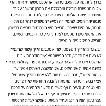
בדרך לחתימה על הסכם גירושין או הסכם משפחתי אחר, הרי 
שכיום המגשרת מובילה ומתכללת את פתרון המשבר על כל 
זוויותיו. בגישה ההוליסטית שבה אני פועלת, המגשרת היא גם 
מנטורית ליחסים, שתפקידה לסייע למגושרים לנהל גם את 
המחר, את היום שאחרי. הראיה היא מערכתית ומביאה בחשבון 
את האספקטים הנוספים לצד הכלכלי, כגון היבטים רגשיים, 
הוריים, פסיכולוגיים, חינוכיים.
"בשונה מההליך המשפטי, שהוא מטבעו הליך קשוח שמעמיק 
לא פעם את הקרע, חדר הגישור מאפשר הזדמנות שבית 
המשפט אינו יכול להציע: עצירה, התבוננות עמוקה ולעיתים אף 
בחינה אמיתית של היחסים, של המשבר, לעיתים אפילו של 
שימור הקשר", מבהירה שים מור. "לא אחת תהליך שמתחיל 
אצלי בגישור גירושין מתפתח להבנה מחודשת של הצרכים 
והאינטרסים, ולעיתים אף לשיקום הקשר ולחתימה על הסכם 
שלום בית ולחילופין גירושין. תפקידי הוא לנהל את המתח שבין 
עבר טעון, הווה מורכב ועתיד מעשי, ולאפשר קבלת החלטות 