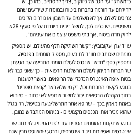
כ"משחק" על הגב של ניזוקים, צריך להסתיים. כמו כן, יש 
להילחם עד חורמה בחברות ביטוח ובמוסדות שיודעים שהם 
צריכים לשלם, אך לא משלמים על חשבון או גוררים הליכים 
משפטיים. יש כלים לכך, למשל ריבית מיוחדת על פי סעיף 28א 
לחוק חוזה ביטוח, אך בתי משפט עוצמים את עיניהם".
עו"ד ערן יעקובוביץ: "קשר השתיקה חלף מהעולם, יש מספיק 
מומחים שכותבים חוו"ד לתובעים, מספיק מומחים בפנסיה, 
ומספיק כסף "חדש" שנכנס לעולם מומחי התביעה עם הגעתן 
של חברות המימון לעולם הרשלנות הרפואית – כך שאני כבר לא 
בטוח איפה האינטרס הכלכלי של הרופאים. באשר לטענות 
בנוגע לקשרי החברות וכו', רק מי שלא ראה 'קנאת סופרים' 
בתוך הקהילה הרפואית יכול לחשוב שרופא לא יכתוב – כשהוא 
באמת מאמין בכך – שרופא אחר התרשל/טעה בטיפול, רק בגלל 
שהוא מכיר אותו מכנסים מקצועיים - בנימוס המתבקש כמובן.
ברגע שתקנות המומחים הסדירו עוד לפני המינוי גילוי רחב של 
אינטרסים ואפשרות ניגוד אינטרסים, וברגע שהשופט מבין שגם 