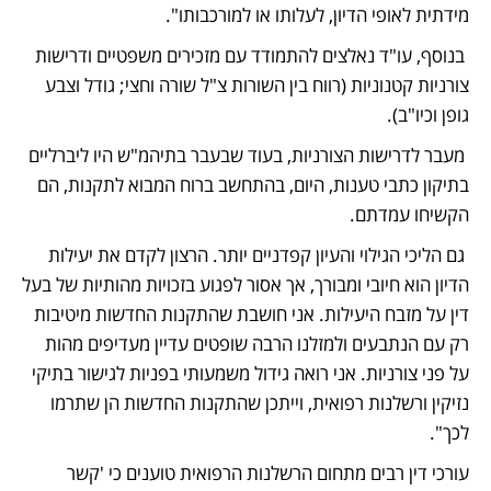
מידתית לאופי הדיון, לעלותו או למורכבותו".
 בנוסף, עו"ד נאלצים להתמודד עם מזכירים משפטיים ודרישות 
צורניות קטנוניות (רווח בין השורות צ"ל שורה וחצי; גודל וצבע 
גופן וכיו"ב).
 מעבר לדרישות הצורניות, בעוד שבעבר בתיהמ"ש היו ליברליים 
בתיקון כתבי טענות, היום, בהתחשב ברוח המבוא לתקנות, הם 
הקשיחו עמדתם.
 גם הליכי הגילוי והעיון קפדניים יותר. הרצון לקדם את יעילות 
הדיון הוא חיובי ומבורך, אך אסור לפגוע בזכויות מהותיות של בעל 
דין על מזבח היעילות. אני חושבת שהתקנות החדשות מיטיבות 
רק עם הנתבעים ולמזלנו הרבה שופטים עדיין מעדיפים מהות 
על פני צורניות. אני רואה גידול משמעותי בפניות לגישור בתיקי 
נזיקין ורשלנות רפואית, וייתכן שהתקנות החדשות הן שתרמו 
לכך".
עורכי דין רבים מתחום הרשלנות הרפואית טוענים כי 'קשר 