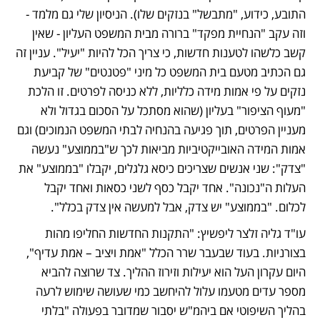
התובע, כידוע, "מתבשל" בנזקים שלו). הניסיון שלי גם מלמד - 
וזה עקב "הנחיית מפקד" ברורה מבית המשפט העליון - שאין 
קשב כלשהו לטענות חדשות, כי צריך הכל להיות "יעיל". עניין זה 
גם הכתיב מטעם בית המשפט כל מיני "פטנטים" של קביעת 
נזקים על פי אמות מידה כלליות, ללא כניסה לפרטים. זו הלכת 
"מעוף הציפור" בעליון (שהוא מסתכל על הסכום בגדול ולא 
מעניין הפרטים, תוך פגיעה בהנחיה לבתי המשפט הנמוכים) וגם 
אמות המידה האובייקטיביות מביאות לכך ש"בממוצע" נעשה 
"צדק": שני אנשים שצריכים כיסא גלגלים, יקבלו "בממוצע" את 
העלות ה"נכונה". אחד יקבל כסף לשני כסאות ואחד יקבל 
לכלום. "בממוצע" יש צדק, אבל למעשה אין צדק בכלל".
עו"ד גליה זלצר ליפשיץ: "התקנות החדשות החליפו מהות 
בצורניות. בעוד שבעבר שרר הכלל "אמת ויציב – אמת עדיף", 
היום עקרון העל הוא יעילות וזירוז ההליך. צד שרוצה להביא 
מספר עדים מטעמו עלול להיחשב כמי שעושה שימוש לרעה 
בהליך השיפוטי אם ביהמ"ש יסבור שמדובר בפעולה "בלתי 