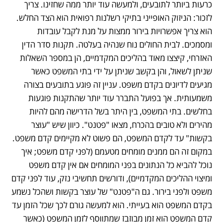
כרעות ביותר לתובעים, ולמעשה עוד יותר ממה שחזינו. צריך 
לזכור: הניזוק האופייני בתיקי רשלנות רפואית הוא הצד החלש. 
הוא צריך אפשרויות בירור ממצות על מנת לקבל עובדות 
ומסמכים. לבית החולים נוח שנהיה בעלטה. תקנות סדר הדין 
האזרחי, קיצצו מאוד בהליכים המקדמיים, הן במספר השאלות 
שניתן לשאול, והן בקשב שניתן על ידי בתי המשפט כאשר 
מגיעים לדיונים בקדם משפט. עניין זה פוגע בתובעים בצורה 
משמעותית. אך בפועל התברר עוד יותר שהתקנות פוגעות 
בחלשים. בתי המשפט, בין היתר בשל הדרישה מהם להיות 
מהירים ולא טובים בהכרח, מצאו "פטנט". כיוון שיש "עוצר 
בקשות" עד לקדם המשפט, הם פשוט לא מקיימים קדם משפט. 
במקום זה הם ממנים מומחים מטעמם (לפני קדם משפט; איך 
נוכל להביא כל הנתונים בפני המומחים אם אין קדם משפט 
ומיצוי ההליכים המקדמיים), ודורשים תחשיבי נזק, עוד לפני קדם 
משפט ולפני בירור. גם ה"פטנט" של עוצר בקשות ושהכל נשמע 
בקדם המשפט הוא בעייתי. הוא למעשה גורם לכך שכל הזמן עד 
קדם המשפט הוא זמן מבוזבז שמתווסף לזמן המשפט (כאשר 