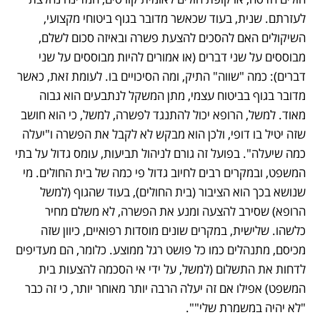
לעזרתם. שנית, בעוד שכאשר מדובר בגוף ביטוחי מקצועי, 
השיקולים האם להסכים להצעת פשרה ובאיזה סכום לשלם, 
מבוססים על שני דברים (או אמורים להיות מבוססים על שני 
דברים): כמה "שווה" התיק, ומה הסיכויים בו. לעומת זאת, כאשר 
מדובר בגוף בביטוח עצמי, מתן המשקל לנתבעים הוא גבוה 
מאוד. למשל, הרופא יכול להתנגד לפשרה, למשל, כי הוא חושב 
שזה יטיל בו דופי, ולכן הוא מבקש לא לקבל את הפשרה ו"יעלה 
כמה שיעלה". בפועל זה גורם לניהול תביעות, עומס גדול על בתי 
המשפט, ובמקרים רבים לחיוב גדול פי כמה של בית החולים. מי 
שנושא בכך הוא הציבור (בית החולים), בעוד שהגוף (למשל 
הרופא) שסירב להצעה ומנע את הפשרה, לא משלם מחיר 
כלשהו. שלישית, במקרים שונים מוסדות רפואיים, כיוון שזה 
מכיסם, מתנהלים כמו כל פושט רגל ממוצע. כלומר, הם מעדיפים 
לדחות את התשלום (למשל, על ידי אי הסכמה להצעות בית 
המשפט) אפילו אם זה יעלה הרבה יותר מאוחר יותר, כי זה כבר 
"לא יהיה במשמרת שלי"".