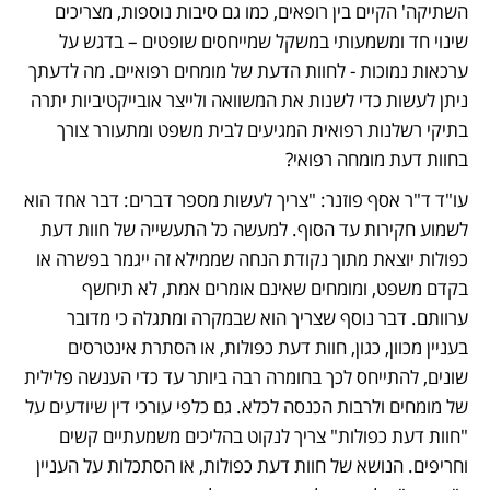
השתיקה' הקיים בין רופאים, כמו גם סיבות נוספות, מצריכים 
שינוי חד ומשמעותי במשקל שמייחסים שופטים – בדגש על 
ערכאות נמוכות - לחוות הדעת של מומחים רפואיים. מה לדעתך 
ניתן לעשות כדי לשנות את המשוואה ולייצר אובייקטיביות יתרה 
בתיקי רשלנות רפואית המגיעים לבית משפט ומתעורר צורך 
בחוות דעת מומחה רפואי?
עו"ד ד"ר אסף פוזנר: "צריך לעשות מספר דברים: דבר אחד הוא 
לשמוע חקירות עד הסוף. למעשה כל התעשייה של חוות דעת 
כפולות יוצאת מתוך נקודת הנחה שממילא זה ייגמר בפשרה או 
בקדם משפט, ומומחים שאינם אומרים אמת, לא תיחשף 
ערוותם. דבר נוסף שצריך הוא שבמקרה ומתגלה כי מדובר 
בעניין מכוון, כגון, חוות דעת כפולות, או הסתרת אינטרסים 
שונים, להתייחס לכך בחומרה רבה ביותר עד כדי הענשה פלילית 
של מומחים ולרבות הכנסה לכלא. גם כלפי עורכי דין שיודעים על 
"חוות דעת כפולות" צריך לנקוט בהליכים משמעתיים קשים 
וחריפים. הנושא של חוות דעת כפולות, או הסתכלות על העניין 