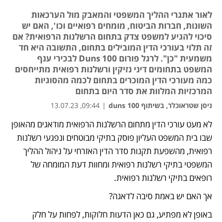
לאור אתגרי ההליך המשפטי והמאבק מול הערכאות
השונות, חברות הביטוח, מומחים רפואיים וכו', האם יש
סיכוי להגיע למשפט צדק בתחום הרשלנות הרפואית? אם
זה תלוי בעורכי הדין המובילים בתחום, התשובה היא חד
משמעית "כן". לרגל פורום Duns 100 לבכירי ענף
המשפט בתחומים דיני נזיקין ורשלנות רפואית מתייחסים
כמה מעורכי הדין המוכרים בתחום לכמה מהסוגיות
המרכזיות המלוות את סדר היום בתחום
ניסן שטראוכלר, בשיתוף duns 100
|
09:44, 13.07.23
לא מעט עורכי הדין מתחום הרשלנות הרפואית מודאגים מהאופן 
נפתח בכרטיסייה חדשה
שבו בית המשפט העליון פוסק בתיקי מבוטחים ונפגעי רשלנות 
רפואית, מהשפעת תקנות סדר הדין האזרחי על ניהול ההליך 
המשפטי בתיקי רשלנות רפואית ומחוות דעת המומחה של 
רופאים בתיקי רשלנות רפואית. 
אך האם יש באמת סיבה לדאגה? 
באופן לא מפתיע, גם כאן הדעות חלוקות, לפחות על חלק 