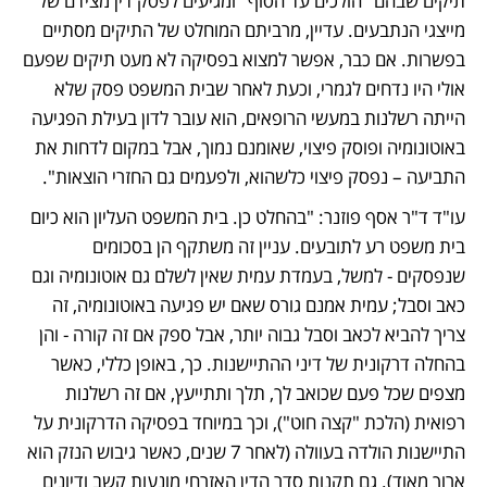
תיקים שבהם "הולכים עד הסוף" ומגיעים לפסק דין מצידם של 
מייצגי הנתבעים. עדיין, מרביתם המוחלט של התיקים מסתיים 
בפשרות. אם כבר, אפשר למצוא בפסיקה לא מעט תיקים שפעם 
אולי היו נדחים לגמרי, וכעת לאחר שבית המשפט פסק שלא 
הייתה רשלנות במעשי הרופאים, הוא עובר לדון בעילת הפגיעה 
באוטונומיה ופוסק פיצוי, שאומנם נמוך, אבל במקום לדחות את 
התביעה – נפסק פיצוי כלשהוא, ולפעמים גם החזרי הוצאות".
עו"ד ד"ר אסף פוזנר: "בהחלט כן. בית המשפט העליון הוא כיום 
בית משפט רע לתובעים. עניין זה משתקף הן בסכומים 
שנפסקים - למשל, בעמדת עמית שאין לשלם גם אוטונומיה וגם 
כאב וסבל; עמית אמנם גורס שאם יש פגיעה באוטונומיה, זה 
צריך להביא לכאב וסבל גבוה יותר, אבל ספק אם זה קורה - והן 
בהחלה דרקונית של דיני ההתיישנות. כך, באופן כללי, כאשר 
מצפים שכל פעם שכואב לך, תלך ותתייעץ, אם זה רשלנות 
רפואית (הלכת "קצה חוט"), וכך במיוחד בפסיקה הדרקונית על 
התיישנות הולדה בעוולה (לאחר 7 שנים, כאשר גיבוש הנזק הוא 
ארוך מאוד). גם תקנות סדר הדין האזרחי מונעות קשב ודיונים 