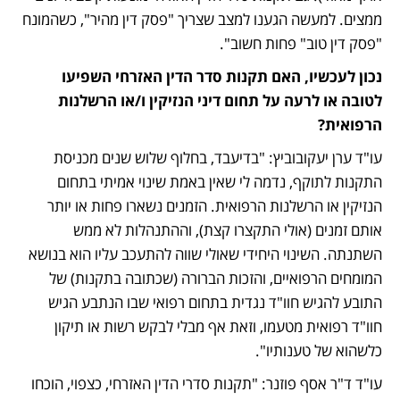
ממצים. למעשה הגענו למצב שצריך "פסק דין מהיר", כשהמונח 
"פסק דין טוב" פחות חשוב".
נכון לעכשיו, האם תקנות סדר הדין האזרחי השפיעו 
לטובה או לרעה על תחום דיני הנזיקין ו/או הרשלנות 
הרפואית?
עו"ד ערן יעקובוביץ: "בדיעבד, בחלוף שלוש שנים מכניסת 
התקנות לתוקף, נדמה לי שאין באמת שינוי אמיתי בתחום 
הנזיקין או הרשלנות הרפואית. הזמנים נשארו פחות או יותר 
אותם זמנים (אולי התקצרו קצת), וההתנהלות לא ממש 
השתנתה. השינוי היחידי שאולי שווה להתעכב עליו הוא בנושא 
המומחים הרפואיים, והזכות הברורה (שכתובה בתקנות) של 
התובע להגיש חוו"ד נגדית בתחום רפואי שבו הנתבע הגיש 
חוו"ד רפואית מטעמו, וזאת אף מבלי לבקש רשות או תיקון 
כלשהוא של טענותיו".
עו"ד ד"ר אסף פוזנר: "תקנות סדרי הדין האזרחי, כצפוי, הוכחו 