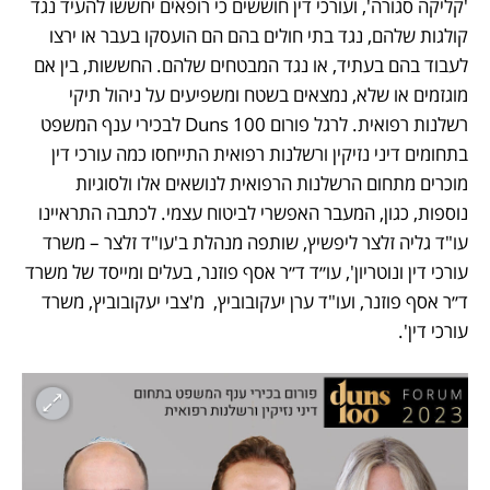
'קליקה סגורה', ועורכי דין חוששים כי רופאים יחששו להעיד נגד 
קולגות שלהם, נגד בתי חולים בהם הם הועסקו בעבר או ירצו 
לעבוד בהם בעתיד, או נגד המבטחים שלהם. החששות, בין אם 
מוגזמים או שלא, נמצאים בשטח ומשפיעים על ניהול תיקי 
רשלנות רפואית. לרגל פורום Duns 100 לבכירי ענף המשפט 
בתחומים דיני נזיקין ורשלנות רפואית התייחסו כמה עורכי דין 
מוכרים מתחום הרשלנות הרפואית לנושאים אלו ולסוגיות 
נוספות, כגון, המעבר האפשרי לביטוח עצמי. לכתבה התראיינו 
עו"ד גליה זלצר ליפשיץ, שותפה מנהלת ב'עו"ד זלצר – משרד 
עורכי דין ונוטריון', עו״ד ד״ר אסף פוזנר, בעלים ומייסד של משרד 
ד״ר אסף פוזנר, ועו"ד ערן יעקובוביץ,  מ'צבי יעקובוביץ, משרד 
עורכי דין'.