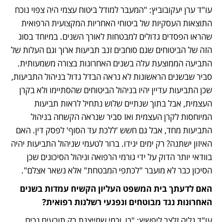
עו"ד ערן יעקובוביץ: "המעבר למודל ביטוח עצמי היה צפוי נוכח 
התוצאות העסקיות של ביטוחי האחריות המקצועית הרפואית 
שהראו הפסדים גדולים למבטחות לאורך השנים. במיוחד בסוג 
הזה של הביטוחים שגם סוחבים זנב תביעות ארוך וגם העלות של 
התביעה הממוצעת עלה בשנים האחרונות בצורה משמעותית. 
סביר שבשנים הראשונות לא נראה הבדל גדול בניהול התביעות, 
שכן התביעות עדיין יהיו בניהול הביטוחים שהסתיימו ולא בקרן 
העצמית, אבל בתוך שנתיים שלוש נתחיל לראות תביעות 
המיוחסות לקרן העצמית ואז סביר שנראה הקשחה בניהול 
התביעות מחד, אבל גם חשש 'ללכת עד הסוף' לפסק דין. האם 
האיזון ישתנה? רק ימים יגידו. ברור לטעמי שניהול התביעות יהיה 
בוודאי יותר הדוק על ידי גורמי הרפואה וניהול הסיכונים שכן 
הסיכון כבר לא מועבר "לכתפי המבטחת" אלא נשאר אצלם".
האם לדעתך בית המשפט העליון הקשיח עמדות בשנים 
האחרונות נגד מבוטחים ונפגעי רשלנות רפואית?
עו"ד גליה זלצר ליפשיץ: "כן, וכמי שמייצגת רק תובעים נכים 