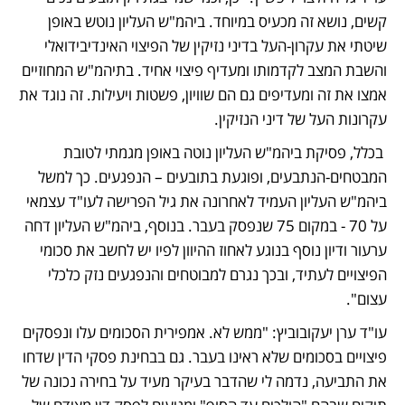
קשים, נושא זה מכעיס במיוחד. ביהמ"ש העליון נוטש באופן 
שיטתי את עקרון-העל בדיני נזיקין של הפיצוי האינדיבידואלי 
והשבת המצב לקדמותו ומעדיף פיצוי אחיד. בתיהמ"ש המחוזיים 
אמצו את זה ומעדיפים גם הם שוויון, פשטות ויעילות. זה נוגד את 
עקרונות העל של דיני הנזיקין.
 בכלל, פסיקת ביהמ"ש העליון נוטה באופן מגמתי לטובת 
המבטחים-הנתבעים, ופוגעת בתובעים – הנפגעים. כך למשל 
ביהמ"ש העליון העמיד לאחרונה את גיל הפרישה לעו"ד עצמאי 
על 70 - במקום 75 שנפסק בעבר. בנוסף, ביהמ"ש העליון דחה 
ערעור ודיון נוסף בנוגע לאחוז ההיוון לפיו יש לחשב את סכומי 
הפיצויים לעתיד, ובכך נגרם למבוטחים והנפגעים נזק כלכלי 
עצום".
עו"ד ערן יעקובוביץ: "ממש לא. אמפירית הסכומים עלו ונפסקים 
פיצויים בסכומים שלא ראינו בעבר. גם בבחינת פסקי הדין שדחו 
את התביעה, נדמה לי שהדבר בעיקר מעיד על בחירה נכונה של 