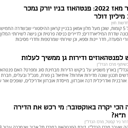
הכי יקר מאז 2022: פנטהאוז בניו יורק נמכר
דשות חוץ
הנכס, בעל 5 קומות, שוכן מעל מלון אמאן בבניין קראון ההיסטורי שבשדרה החמישי
ונה שדרת המיליארדרים; לדיירים כניסה פרטית וכן גישה לשירותי המלון, 
י הסעדה, חדר יינות וספא, וכן שירותי שמרטפות וחדרי מסיבות
 לפנטהאוזים ודירות גן ממשיך לעלות
שיתוף מרכז הנדל"ן
נדל"ן בארץ משפיע על ביקוש הדירות מבחינת סוג ומפרט? האם פנטהאוז
רשים תכנון שונה מדירות אחרות? איתיאל בן פורת, מנכ"ל ובעלים, חברת
רבנית ואדריכלית דנה אוברזון, מייסדת אוברזון אדריכלים, שופכים אור ע
הכי יקרה באוקטובר: מי רכש את הדירה
ת"א?
רור ניר קסטל, מרכז הנדל"ן
על פי בדיקה שערך מרכז הנ