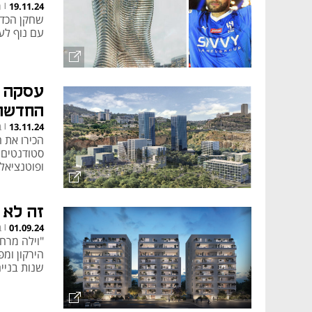
ח
19.11.24
|
שחקן הכדו
עם נוף לעיר
עסקה מ
החדשה
ב
13.11.24
|
סטודנטים, 
ופוטנציאל
זה לא 
ב
01.09.24
|
"וילה מרח
הירקון ומ
שנות בניי