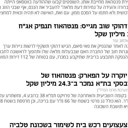
רת פנטהאוז מחייבת אותו. השופטים קבעו שההודעה בווטסאפ הייתה
ברורה והעידה על גמירות דעת מלאה" להעביר את הנכס, אף שבני הזוג חי
ושית ולא חתמו על הסכם ממון. עם זאת, האישה לא תהיה זכאית למחצי
ו של הגבר
הוקי שוב מגייס: פנטהאוז תנפיק אג"ח
ב שינו את מפת הפנטהאוזים. פרויקטים של 
תמ"א 38
 כוללים לעיתים קרובות פנטהאוזים חדשים בקומות עליונות – מה שמוביל 
למוג עזר
לעלייה בהיצע אך גם לתחרות. חשוב לבדוק מהו שלב הביצוע של הפרויקט והאם יש 
 לאחר שהנפיק את פאי סיאם, הגיש דהוקי תשקיף לרשות ניירות ערך
רות חוב של החברה האם שבבעלות מלאה שלו ותהפוך לראשונה לחבר
מדווחת; ההנפקה תתבצע בריבית שתיקבע במכרז, עם בטו
 פרטית: מותרות או השקעה?
וקרה על הפארק: פנטהאוז של
פנטהאוזים עם בריכה פרטית מציעים חוויית מגורים יוקרתית, אך כרוכים בעלויות תחזוקה 
 בת"א נמכר ב־24.3 מיליון שקל
גבוהות. בריכה עשויה להעלות את ערך הנכס, בעיקר בדירות יוקרה באזורים כמו תל אביב 
ערכת מרכז הנדל"ן
הנכס שוכן בקומה השביעית והאחרונה של פרויקט תמ"א 38
 רכישת פנטהאוז
יא תושבת השכונה
:
 צעצועים רכש בית לשימור בשכונת טלביה
ין ובסביבה
: יש לבדוק האם קיימות תוכניות להרחבה 