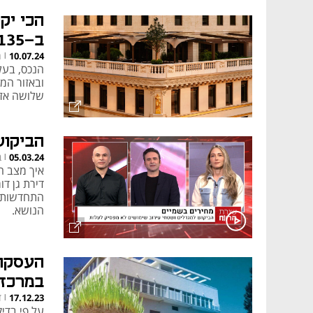
ב-135 מיליון דולר
ח
10.07.24
|
ובאזור המכ
שלושה אזור
הביקוש
ב
05.03.24
|
איך מצב ה
דירת גן דו
התחדשות או
הנושא.
העסקה 
במרכז 
ד
17.12.23
|