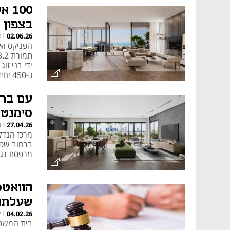
100
עיצוב פנים לפנטהאוז
בצפון ת"א נ
ד
02.06.26
|
ידי בני זו
לרוב קווים נקיים, איכות גבוהה וגוו
כ-450 יחידות דיור בשלושה מגדלי מגורים
פנטהאוז בייסיק: נגיש
סימנטק ת"א
נ
27.04.26
|
מרכז הנדל
מרפסת גג 
למשפחות צעירות או משקיעים מתח
פנטהאוזים בפרויקטים
הוואטס
שעלתה 
ל
04.02.26
|
בית המשפט