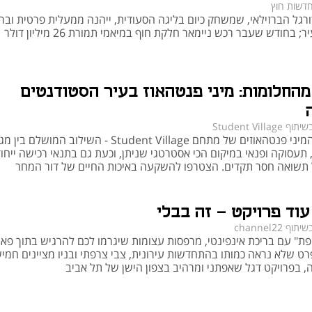
דשות חוץ
רגל הברזילאי, שמשחק כיום בליגה הסעודית, ייהנה ממעלית פרטית ובר
; בחודש שעבר רכש ניימאר חלקת חוף במיאמי תמורת 26 מיליון דולר
החלומות: מיני פנטהאוז בעיר הסטודנטים
שיתוף Student Village
הכירו את המיני פנטהאוזים של מתחם Student Village - השילוב המושלם בי
תעסוקה ופנאי במיקום הכי אסטרטגי שניתן, וכעת גם בתנאי רכישה ייחוד
 תשואה חסר תקדים. הצטרפו להשקעה באיכות החיים של דור המחר
עוד פרויקט – זה בבלי
שיתוף channel22
פת" עם בריכת אינפינטי, מרפסות עצומות שיגרמו לכם להרגיש בתוך פא
פרט שלא נראה כמותו בהתחדשות עירונית, צבי צרפתי ובניו מציינים חמי
ה, בפרויקט דגל שאפתני ומרהיב בצפון הישן של תל אביב