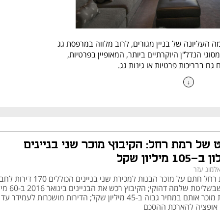
פנטהאוז הוא דירה הממוקמת בקומה העליונה של בניין מגורים, לרוב מלווה במרפסת גג 
מרווחת ונוף פנורמי. מדובר באחד מסוגי הנדל"ן היוקרתיים ביותר, המאופיין בפרטיות, 
גם בבריכות פרטיות או גינות גג.
↓
יקוש גבוה ומחירים בשמיים
תל אביב היא מוקד מרכזי לשוק הפנטהאוזים בישראל. העיר מציעה שילוב של נוף עירוני, 
קרבה לים ונגישות גבוהה. מחירי הפנטהאוזים נעים בין 6 מיליון ש"ח לנכסים בסיסיים 
 של רמת רחל: הקיבוץ מוכר שני בניינים
השכרה: שוק מגוון ודינמי
 מיליון שקל
למוג עזר
קיבוץ רמת רחל חתם על מזכר הבנות למכירת שני בניינים הכוללים
השוק מציע פנטהאוזים למכירה במגוון אזורים בתל אביב – החל מהצפון הישן, דרך רמת 
פנטהאוז שבשליטת שלמה דהוקי; הקיבוץ רכ
אביב ועד שכונות חדשות בדרום העיר. במקביל, קיימת גם אפשרות להשכיר פנטהאוז, 
שקל, וכעת מוכר אותם במחיר גבוה ב-45 מיליון שקל; הדירות מושכרות לעמידר עד
במיוחד לטווח קצר, מה שהופך את הנכס לאטרקטיבי להשקעה. שוכרים פוטנציאליים 
 מה שהופך את הפנטהאוז לאלטרנטיבה אידאלית.