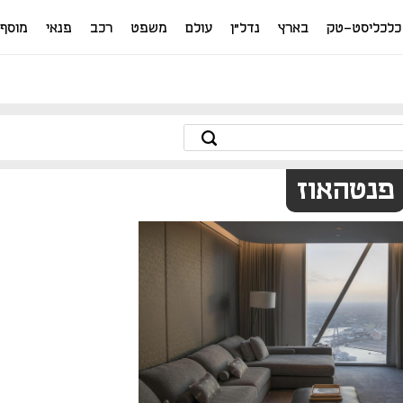
כלכליסט-טק
בארץ
נדל"ן
עולם
משפט
רכב
פנאי
מוסף
פנטהאוז