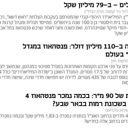
או לבנייה נוספת בבניין או באזור הסמוך, שיכולות להשפיע על הנוף, הפרטיות או 
ב-79 מיליון שקל
ערך הנכס. כמו כן, כדאי לוודא שאין ייעודים עתידיים לשימושים ציבוריים שעלולים 
רור ניר קסטל, מרכז הנדל"ן
"ן: המיליארדר היהודי-קנדי שהתפרסם בעקבות הצלחת "ראש דשא", רכ
: חשוב לבדוק את רמת הגימור, סוג החומרים בהם 
בחודש שעבר בית היסטורי בן כ-100 שנה בירושלים ממייסד תגלית ומנהל קרנו
יהודי מייקל שטיינהרדט. זאת כשנה וחצי לאחר שרכש פנטהאוז בתל אבי
נעשה שימוש, ועמידותם לאורך זמן. מומלץ להיעזר במהנדס או שמאי שיבחן את 
יצוף והמערכות הטכניות בדירה.
: בפנטהאוזים, הבידוד חשוב במיוחד בשל קרבה ישירה 
למכירה ב-110 מיליון דולר: פנטהאוז במגדל
לתנאי מזג האוויר. בידוד תרמי נכון יספק נוחות וחיסכון באנרגיה, ובידוד אקוסטי 
או שכנים.
 בעולם
: חובה לוודא כי הדירה רשומה בטאבו על שם המוכר, כי אין חובות או 
דשות חוץ
שעבודים על הנכס, ושהשטחים הצמודים – כמו מרפסות וחניות – מופיעים 
ס על פני ארבע הקומות האחרונות במגדל סטינווי במנהטן, שנחשב לצ
בעולם הודות לרוחב של
קומות ומתנוסס לגובה של 435 מטרים. לדירה יש חמישה חדרי שינה, שישה חד
תידי
: יש לבדוק את הגמישות לתכנונים עתידיים – 
ות
האם ניתן להרחיב פתחים, לשנות חללים או להוסיף מתקנים כמו ג'קוזי או מטבח 
וי או מבניות שיש להתחשב בהן.
מרפסת של 90 מ"ר: בכמה נמכר פנטהאוז 4
רונות וחסרונות
בשכונת רמות בבאר שבע?
ירות כלכליסט
וגם: דירת 4 חדרים ברחוב האצ"ל בנתניה נמכרה ב-1.83 מיליון שקל ובכמה נמכרה
רכישת פנטהאוז להשקעה יכולה להניב תשואה גבוהה, במיוחד באזורים מתפתחים או 
מבוקשים. הנכס מושך שוכרים איכותיים ומבטיח הכנסה פסיבית משמעותית. עם זאת, 