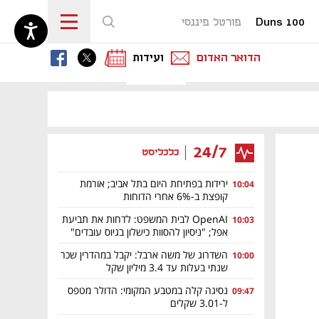
Duns 100
פורטל פיננסי
נפתח בכרטיסייה חדשה
נפתח בכרטיסייה חדשה
נפתח בכרטיסייה חדשה
הדואר האדום
ועידות
נפתח בכרטיסייה חדשה
נפתח בכרטיסייה חדשה
24/7
כלכליסט
ירידות בפתיחת היום בתל אביב; אורמת
10:04
קופצת ב-6% אחרי הדוחות
OpenAI לבית המשפט: לדחות את תביעת
10:03
אפל; "ניסיון להסוות כישלון בגיוס עובדים"
השדרוג של משה ארבל: יקבל במהדרין שכר
10:00
שנתי בעלות עד 3.4 מיליון שקל
נסיגה קלה במטבע המקומי: הדולר מטפס
09:47
ל-3.01 שקלים