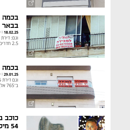
קפדנית לציפיות השוק.
בבאר 
ש
18.02.25
|
2.5 חדרים ברחוב עמישב בתל אביב?
בכמה נמכרה 
ש
29.01.25
|
ב־765 אלף שקל ובכמה נמכר פנטהאוז 5 חדרים בראש העין?
כוכב נ
54 מיליון דולר