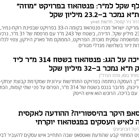
 אלף שקל למ"ר: פנטהאוז בפרויקט "מוזה"
ים: טרנדים ומאפיינים בולטים
מכר ב-23.2 מיליון שקל
רור ניר קסטל, חדשות ynet
עיצוב פנטהאוזים מתאפיין במינימליזם מודרני, שימוש בחומרים טבעיים כמו עץ ואבן 
הפניקס ואמריקה ישראל מכרו פנטהאוז בקומה ה-33 בפרויקט שבפינת רוקח-נמיר,
ותכנון חכם שמנצל את התאורה הטבעית. טרנדים פופולריים כוללים קירות זכוכית, ריצוף 
תמורת 23.2 מיליון שקל. הדירה, בשטח של 243 מ"ר 
יוקרתי, מערכות בית חכם וריהוט מותאם אישית. רהיטים לפנטהאוז נבחרים בקפידה – 
ג ממשפחה עסקית מוכרת. הפרויקט, הממוקם מול פארק הירקון, צפוי לכלו
נים ניטרליים.
ות ליוקרה
עם בריכה על הגג: פנטהאוז בשטח 314 מ"ר ליד
 נמכר ב-32 מיליון שקל
לא כל פנטהאוז חייב להיות יקר במיוחד. קיימות אופציות "בייסיק" שמספקות חוויית מגורים 
מרוד בוסו, מרכז הנדל"ן
"ן: העסקה נחתמה בפרויקט התחדשות עירונית שמקדמת קבוצת יצחקי-ח
יוקרתית במחיר נגיש יותר. פנטהאוזים בייסיק מציעים שטח מרווח, מרפסת רחבה 
ברחוב שפרינצק. מדובר בנכס בשטח של 314 מ"ר, הפרוס על פני שתי קומות,
ולעיתים גם נוף פתוח – אך עם רמות גימור מעט פחות גבוהות. הם מהווים פתרון אידאלי 
עם בריכה. הרוכש הוא איש הייטק
ילים.
 חדשים מול בניינים ותיקים
אפ היקר בהיסטוריה? ההודעה לאקסית
לאיש העסקים בפנטהאוז יוקרתי
פנטהאוזים בפרויקטים חדשים כוללים לרוב תכנון מודרני, מערכות בנייה מתקדמות וחניון 
יטל דוברוביצקי
תת-קרקעי. לעומת זאת, בניינים ותיקים בתל אביב מציעים מיקום מרכזי ותקרות גבוהות, 
 המחוזי קבע שהודעת וואטסאפ שבה התחייב איש עסקים להעביר לבע
אך נדרשים לעיתים לשיפוץ משמעותי. הבחירה בין השניים תלויה בתקציב, במצב הנכס 