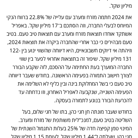
מיליון שקל. 
את 2024 חתמה מזרח ומערב עם עלייה של 22.8% ברווח הנקי 
המיוחס לבעלי החברה, וזה הסתכם ב־17 מיליון שקל. באפריל 
אשתקד אוחדו תוצאות מזרח ומערב עם תוצאות טיב טעם. בטיב 
טעם מבהירים כי כבר אחרי שהחברה ביקרה את תוצאות 2024, 
וזיהתה אי דיוקים חשבונאיים, היא דיווחה שהשווי ינוע בין 122-
131 מיליון שקל. שיפור זה בתוצאות אחראי לפער בין שווי 
החברה המוערך בעת החתימה על ההסכם, לזה שקבע הבורר 
לצורך חישוב התמורה בפעימה הראשונה. בחודש שעבר דיווחה 
טיב טעם כי בשל המחלוקת בינה ובין כליף לא השלימה את 
הפעימה השנייה, שנקבעה לאפריל האחרון, וזו נדחתה עד 
להכרעת הבורר בנוגע לתמורה בעסקה. 
בחודש שעבר מונתה חן חגי כהן, בתו של חגי שלום, בעל 
השליטה בטיב טעם, למנכ"לית משותפת של מזרח ומערב. 
המינוי טמן קפיצה חדה של 25% בעלות התגמול השנתית של 
חגי כהן, שעלתה ל־1.44 מיליון שקל, לעומת 1.15 מיליון שקל 