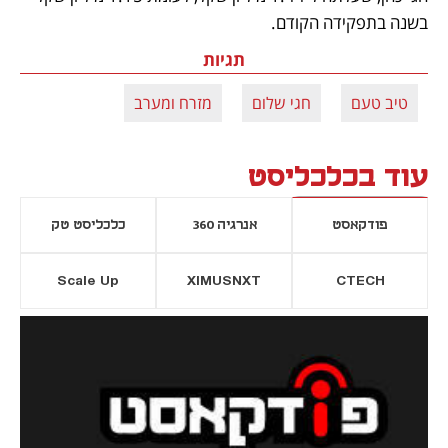
בשנה בתפקידה הקודם. 
תגיות
טיב טעם
חגי שלום
מזרח ומערב
עוד בכלכליסט
פודקאסט
אנרגיה 360
כלכליסט טק
Scale Up
XIMUSNXT
CTECH
יסייה חדשה
נפתח בכרטיסייה חדשה