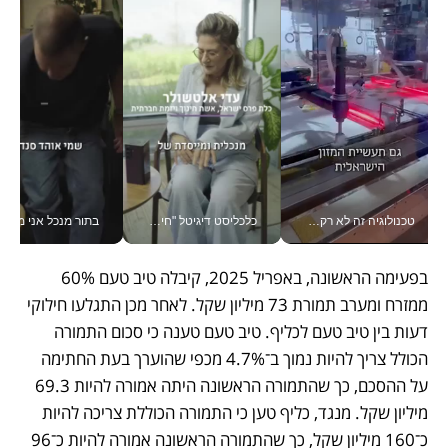
טכנולוגיה זה לא רק בהייטק: גם תעשיית המזון הישראלית מאמצת כלי AI, אוטומציה וניתוח דאטה בזמן אמת
כלכליסט דיגיטל "חינוך הוא המשימה של החיים שלי"_v
בתור מנכל אני מקבל מאות הח
בפעימה הראשונה, באפריל 2025, קיבלה טיב טעם 60% 
ממזרח ומערב תמורת 73 מיליון שקל. לאחר מכן התגלעו חילוקי 
דעות בין טיב טעם לכליף. טיב טעם טענה כי סכום התמורה 
הכולל צריך להיות נמוך ב־4.7% מכפי שהוערך בעת החתימה 
על ההסכם, כך שהתמורה הראשונה היתה אמורה להיות 69.3 
מיליון שקל. מנגד, כליף טען כי התמורה הכוללת צריכה להיות 
כ־160 מיליון שקל, כך שהתמורה הראשונה אמורה להיות כ־96 