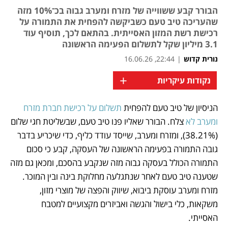
הבורר קבע ששווייה של מזרח ומערב גבוה בכ־10% מזה
שהעריכה טיב טעם כשביקשה להפחית את התמורה על
רכישת רשת המזון האסייתית. בהתאם לכך, תוסיף עוד
3.1 מיליון שקל לתשלום הפעימה הראשונה
נורית קדוש
|
22:44, 16.06.26
+
נקודות עיקריות
הניסיון של טיב טעם להפחית 
תשלום על רכישת חברת מזרח 
נפתח בכרטיסייה חדשה
ומערב לא
 צלח. הבורר שאליו פנו טיב טעם, שבשליטת חגי שלום 
(38.21%), ומזרח ומערב, שייסד עודד כליף, כדי שיכריע בדבר 
גובה התמורה בפעימה הראשונה של העסקה, קבע כי סכום 
התמורה הכולל בעסקה גבוה מזה שנקבע בהסכם, ומכאן גם מזה 
שטענה טיב טעם לאחר שנתגלעה מחלוקת בינה ובין המוכר. 
מזרח ומערב עוסקת ביבוא, שיווק והפצה של מוצרי מזון, 
משקאות, כלי בישול והגשה ואביזרים מקצועיים למטבח 
האסייתי.