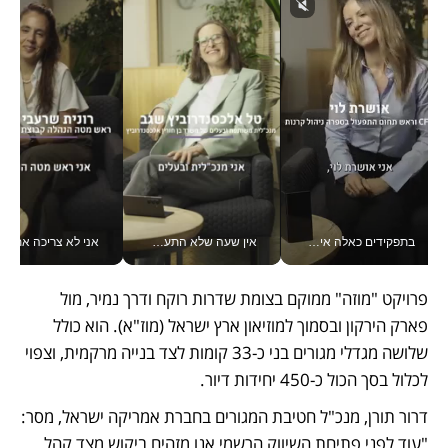
בתפקידים כאלה אי אפשר לחכות: אושרת לוי מניעה השקעות ענק מהטלפון_v
אין שעה שלא התעסקתי במשבר - טל אלכסנדרוביץ’ שגב מנהלת משברים תקשורתיים מכל מקום עם ה- Galaxy Z Fold8 Ultra שלה_v
אני לא צריכה את המשרד:
פרויקט "מוזה" ממוקם בצומת שדרות רוקח ודרך נמיר, מול 
פארק הירקון ובסמוך למוזיאון ארץ ישראל (מוז"א). הוא כולל 
שלושה מגדלי מגורים בני כ-33 קומות לצד בנייה מרקמית, וצפוי 
לכלול בסך הכול כ-450 יחידות דיור.
דרור תורן, מנכ"ל חטיבת המגורים בחברת אמריקה ישראל, מסר: 
"עוד לפני פתיחת השיווק הרשמי אנו מזהים ביקוש מצד קהל 