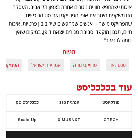
איכותי שמחפש חוויית מגורים אחרת בצפון תל אביב. העסקה 
הזו משקפת היטב את אופי הפרויקט ואת סוג הרוכשים 
שהפרויקט מושך –  אנשים שמחפשים שילוב בין פרטיות, איכות 
חיים, תכנון מוקפד וסביבת מגורים יוצאת דופן, במיקום שאין 
דומה לו בעיר".
תגיות
פנטהאוז
פרויקט מוזה
אמריקה ישראל
הפניקס
עוד בכלכליסט
פודקאסט
אנרגיה 360
כלכליסט טק
Scale Up
XIMUSNXT
CTECH
יסייה חדשה
נפתח בכרטיסייה חדשה