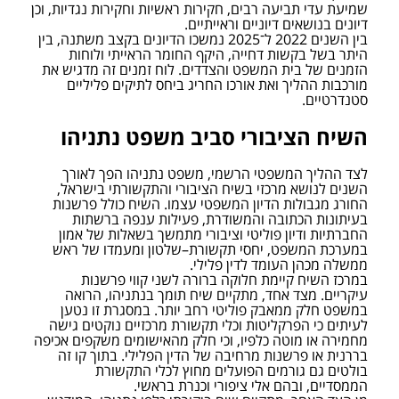
שמיעת עדי תביעה רבים, חקירות ראשיות וחקירות נגדיות, וכן 
דיונים בנושאים דיוניים וראייתיים.
בין השנים 2022 ל־2025 נמשכו הדיונים בקצב משתנה, בין 
היתר בשל בקשות דחייה, היקף החומר הראייתי ולוחות 
הזמנים של בית המשפט והצדדים. לוח זמנים זה מדגיש את 
מורכבות ההליך ואת אורכו החריג ביחס לתיקים פליליים 
סטנדרטיים.
השיח הציבורי סביב משפט נתניהו
לצד ההליך המשפטי הרשמי, משפט נתניהו הפך לאורך 
השנים לנושא מרכזי בשיח הציבורי והתקשורתי בישראל, 
החורג מגבולות הדיון המשפטי עצמו. השיח כולל פרשנות 
בעיתונות הכתובה והמשודרת, פעילות ענפה ברשתות 
החברתיות ודיון פוליטי וציבורי מתמשך בשאלות של אמון 
במערכת המשפט, יחסי תקשורת–שלטון ומעמדו של ראש 
ממשלה מכהן העומד לדין פלילי.
במרכז השיח קיימת חלוקה ברורה לשני קווי פרשנות 
עיקריים. מצד אחד, מתקיים שיח תומך בנתניהו, הרואה 
במשפט חלק ממאבק פוליטי רחב יותר. במסגרת זו נטען 
לעיתים כי הפרקליטות וכלי תקשורת מרכזיים נוקטים גישה 
מחמירה או מוטה כלפיו, וכי חלק מהאישומים משקפים אכיפה 
בררנית או פרשנות מרחיבה של הדין הפלילי. בתוך קו זה 
בולטים גם גורמים הפועלים מחוץ לכלי התקשורת 
הממסדיים, ובהם אלי ציפורי וכנרת בראשי.