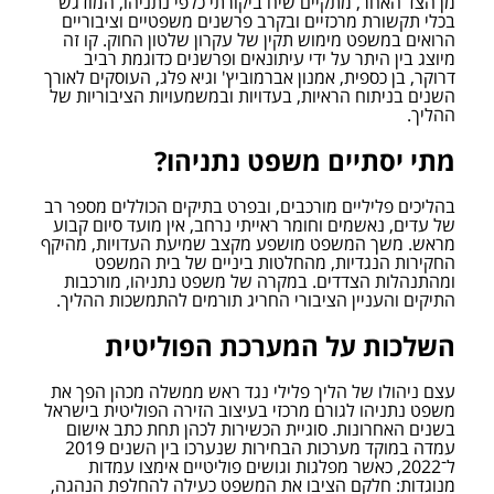
מן הצד האחר, מתקיים שיח ביקורתי כלפי נתניהו, המודגש 
בכלי תקשורת מרכזיים ובקרב פרשנים משפטיים וציבוריים 
הרואים במשפט מימוש תקין של עקרון שלטון החוק. קו זה 
מיוצג בין היתר על ידי עיתונאים ופרשנים כדוגמת רביב 
דרוקר, בן כספית, אמנון אברמוביץ' וגיא פלג, העוסקים לאורך 
השנים בניתוח הראיות, בעדויות ובמשמעויות הציבוריות של 
ההליך.
מתי יסתיים משפט נתניהו?
בהליכים פליליים מורכבים, ובפרט בתיקים הכוללים מספר רב 
של עדים, נאשמים וחומר ראייתי נרחב, אין מועד סיום קבוע 
מראש. משך המשפט מושפע מקצב שמיעת העדויות, מהיקף 
החקירות הנגדיות, מהחלטות ביניים של בית המשפט 
ומהתנהלות הצדדים. במקרה של משפט נתניהו, מורכבות 
התיקים והעניין הציבורי החריג תורמים להתמשכות ההליך.
השלכות על המערכת הפוליטית
עצם ניהולו של הליך פלילי נגד ראש ממשלה מכהן הפך את 
משפט נתניהו לגורם מרכזי בעיצוב הזירה הפוליטית בישראל 
בשנים האחרונות. סוגיית הכשירות לכהן תחת כתב אישום 
עמדה במוקד מערכות הבחירות שנערכו בין השנים 2019 
ל־2022, כאשר מפלגות וגושים פוליטיים אימצו עמדות 
מנוגדות: חלקם הציבו את המשפט כעילה להחלפת הנהגה, 