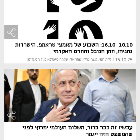
16.10-10.10: השבוע של מאמצי טראמפ, הישרדות
נתניהו, חתן הנובל והחרם האקדמי
16.10.25
|
גלית חמי, משה גורלי, שחר אילן, שלמה טייטלבאום, דור סער־מן
עכשיו זה כבר ברור, השלום העולמי יפרוץ לפני
שהמשפט הזה ייגמר