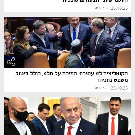
היועמ"שית: "הצעה פרסונלית"
26.10.25
|
צבי זרחיה
הקואליציה לא עוצרת: הפיכה על מלא, כולל ביטול
משפט נתניהו
25.10.25
|
צבי זרחיה