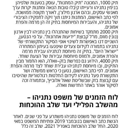
תיק 1000, המכונה "תיק המתנות", עוסק בטענות שלפיהן 
בנימין נתניהו ורעייתו קיבלו טובות הנאה ומתנות יקרות ערך 
מאנשי עסקים, ובהם ארנון מילצ'ן, לאורך תקופה ממושכת. 
לפי כתב האישום, המתנות ניתנו תוך זיקה לתפקידו הציבורי 
של נתניהו, והעבירות המיוחסות בתיק זה הן מרמה והפרת 
אמונים.
תיק 2000 מתמקד בשיחות שהתנהלו בין נתניהו לבין ארנון 
(נוני) מוזס, מו"ל קבוצת "ידיעות אחרונות". על פי הנטען, 
השניים דנו באפשרות לשינוי אופי הסיקור התקשורתי של 
נתניהו בתמורה לקידום צעדים שיפגעו בעיתון המתחרה 
"ישראל היום". בתיק זה מיוחסת לנתניהו עבירת מרמה 
והפרת אמונים, ולמוזס מיוחסות עבירות של הצעת שוחד.
תיק 4000, הידוע גם כפרשת בזק–וואלה, הוא החמור מבין 
התיקים, ובו מיוחסת לנתניהו עבירת שוחד לצד מרמה והפרת 
אמונים. לפי כתב האישום, נטען כי כראש ממשלה ושר 
התקשורת פעל נתניהו לקידום החלטות רגולטוריות שהיטיבו 
עם קבוצת בזק שבשליטת שאול אלוביץ’, ובתמורה זכה 
לסיקור אוהד באתר החדשות וואלה.
לוח הזמנים של משפט נתניהו – 
מהשלב הפלילי ועד שלב ההוכחות
לוח הזמנים של משפט נתניהו משתרע על פני שנים. לאחר 
הגשת כתב האישום בנובמבר 2019 ופתיחת המשפט במאי 
2020, החל שלב ההוכחות באפריל 2021. שלב זה כלל 