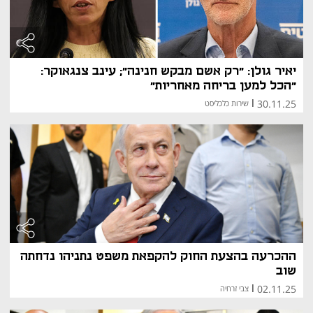
יאיר גולן: "רק אשם מבקש חנינה"; עינב צנגאוקר:
"הכל למען בריחה מאחריות"
30.11.25
|
שירות כלכליסט
ההכרעה בהצעת החוק להקפאת משפט נתניהו נדחתה
שוב
02.11.25
|
צבי זרחיה