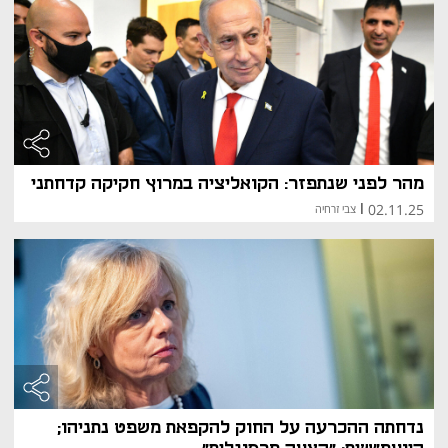
מהר לפני שנתפזר: הקואליציה במרוץ חקיקה קדחתני
02.11.25
|
צבי זרחיה
נדחתה ההכרעה על החוק להקפאת משפט נתניהו;