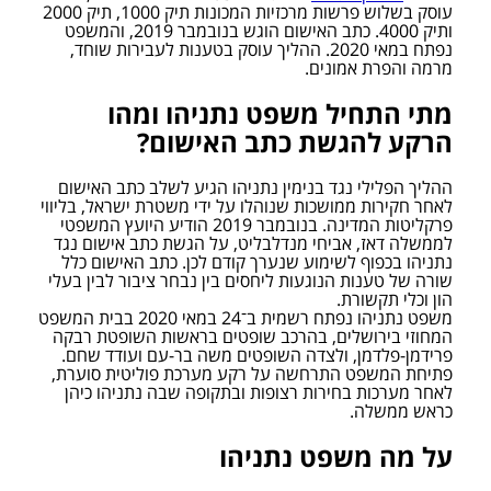
עוסק בשלוש פרשות מרכזיות המכונות תיק 1000, תיק 2000 
ותיק 4000. כתב האישום הוגש בנובמבר 2019, והמשפט 
נפתח במאי 2020. ההליך עוסק בטענות לעבירות שוחד, 
מרמה והפרת אמונים.
מתי התחיל משפט נתניהו ומהו 
הרקע להגשת כתב האישום?
ההליך הפלילי נגד בנימין נתניהו הגיע לשלב כתב האישום 
לאחר חקירות ממושכות שנוהלו על ידי משטרת ישראל, בליווי 
פרקליטות המדינה. בנובמבר 2019 הודיע היועץ המשפטי 
לממשלה דאז, אביחי מנדלבליט, על הגשת כתב אישום נגד 
נתניהו בכפוף לשימוע שנערך קודם לכן. כתב האישום כלל 
שורה של טענות הנוגעות ליחסים בין נבחר ציבור לבין בעלי 
הון וכלי תקשורת.
משפט נתניהו נפתח רשמית ב־24 במאי 2020 בבית המשפט 
המחוזי בירושלים, בהרכב שופטים בראשות השופטת רבקה 
פרידמן-פלדמן, ולצדה השופטים משה בר-עם ועודד שחם. 
פתיחת המשפט התרחשה על רקע מערכת פוליטית סוערת, 
לאחר מערכות בחירות רצופות ובתקופה שבה נתניהו כיהן 
כראש ממשלה.
על מה משפט נתניהו