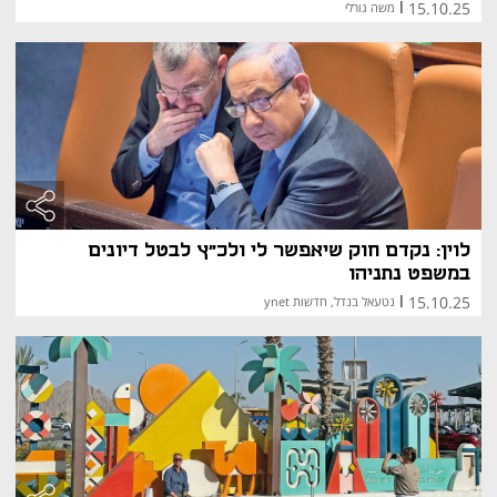
15.10.25
|
משה גורלי
לוין: נקדם חוק שיאפשר לי ולכ"ץ לבטל דיונים
במשפט נתניהו
15.10.25
|
נטעאל בנדל, חדשות ynet