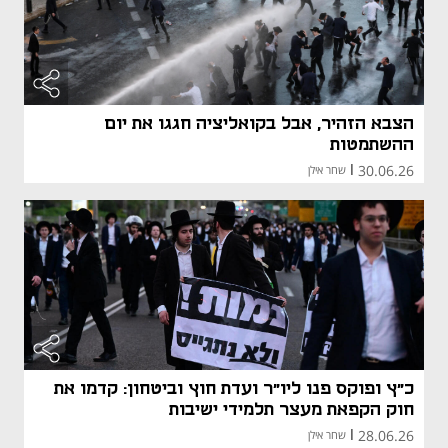
הצבא הזהיר, אבל בקואליציה חגגו את יום
ההשתמטות
30.06.26
|
שחר אילן
כ"ץ ופוקס פנו ליו"ר ועדת חוץ וביטחון: קדמו את
חוק הקפאת מעצר תלמידי ישיבות
28.06.26
|
שחר אילן