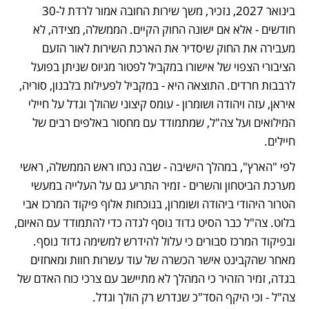
בינואר 2027, נזכיר, משך שירות החובה אמור לרדת ל-30 
חודשים - אלא אם ישונה החוק הקיים. הממשלה, מצידה, לא 
מעבירה את החוק שיסדיר את הארכת השירות לאור הזעם 
הציבורי הצפוי של אישורו במקביל לפטור מגיוס שניתן בפועל 
לרבבות חרדים. התוצאה היא - במקביל לפעילות בלבנון, סוריה, 
איראן, עזה ויהודה ושומרון - עומס קיצוני שהולך וגדל על חיילי 
המילואים ועל צה"ל, שמתמודד עם מחסור באלפים רבים של 
חיילים. 
לפי "הארץ", במהלך הישיבה - שבה נכחו ראש הממשלה, ראשי 
מערכת הביטחון והשרים - זמיר התריע גם על העלייה במעשי 
הטרור היהודי ביהודה ושומרון, בנוכחות אלוף פיקוד המרכז אבי 
בלוט. צה"ל כבר הסיט גדוד נוסף לגדה כדי להתמודד עם האיום, 
ובפיקוד המרכז סבורים כי עלול להידרש למשימה גדוד נוסף. 
מאחר שהקבינט אישר הכשרה של עוד עשרות חוות ומאחזים 
בגדה, זמיר הזהיר כי המהלך לא מתיישב עם צרכי כוח האדם של 
צה"ל - וכי היקף הסד"כ שנדרש רק הולך וגדל. 