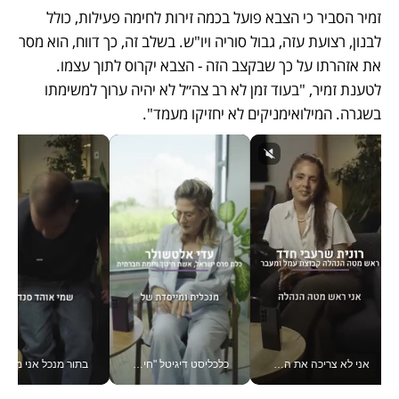
זמיר הסביר כי הצבא פועל בכמה זירות לחימה פעילות, כולל 
לבנון, רצועת עזה, גבול סוריה ויו"ש. בשלב זה, כך דווח, הוא מסר 
את אזהרתו על כך שבקצב הזה - הצבא יקרוס לתוך עצמו. 
לטענת זמיר, "בעוד זמן לא רב צה״ל לא יהיה ערוך למשימתו 
בשגרה. המילואימניקים לא יחזיקו מעמד". 
אני לא צריכה את המשרד: רונית שרעבי-חדד מנהלת ארגון של 30000 עובדים מכל מקום_v
כלכליסט דיגיטל "חינוך הוא המשימה של החיים שלי"_v
בתור מנכל אני מקבל מאות הח