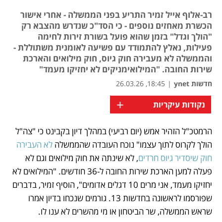
רב-אלוף אייל זמיר התריע בפני הממשלה - אחרי אישור
הכשרת מאחזים נוספים - כי הסד"כ שנדרש מהצבא רק
"הולך וגדל" בזמן שהוא פועל בשורת זירות לחימה
פעילות, נאלץ להתמודד עם פשיעה לאומנית משתוללת -
והממשלה לא מעבירה חוק גיוס, חוק מילואים והארכת
שירות החובה. "המילואימניקים לא יחזיקו מעמד"
חדשות ynet
|
18:45, 26.03.26
+
נקודות עיקריות
הרמטכ"ל הזהיר אמש (יום רביעי) במהלך דיון בקבינט כי "צה"ל 
נפתח בכרטיסייה חדשה
הולך לקרוס לתוך עצמו" נוכח העובדה שהממשלה 
לא העבירה 
חוק שיסדיר גיוס חרדים
, לא שינתה את חוק מילואים וגם לא 
פעלה למען הארכת שירות החובה ל-36 חודשים. "המילואים לא 
יחזיקו מעמד, אני מרים 10 דגלים אדומים", הוסיף זמיר, בדברים 
שפורסמו לראשונה בחדשות 13. גורמים שנכחו בדיון אמרו 
שראש הממשלה, שר הביטחון או מי מהשרים לא ענו לו.