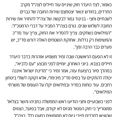
כאמור, לצד היעדר חוק שיגייס עוד חיילים לצה"ל מקרב 
החרדים, בחודש ינואר יצטמצם שירות החובה של גברים 
לשנתיים וחצי - בניגוד גמור לבקשה של צה"ל להחזיר את שירות 
החובה לשלוש שנים. גורם בצה"ל הסביר על דברי הרמטכ"ל: 
"המילואים נשחקים. צריך להסדיר את החוק, צריך עוד סד"כ 
והמשימות רק גדלות. אחזקת השטחים האלה דורש סד"כ, יש 
פערים כבר הרבה זמן". 
זו לא הפעם הראשונה שבה זמיר משמיע אזהרות בדבר היעדר 
חיילים בצבא. ביוני האחרון, יומיים לפני מבצע "עם כלביא", 
במהלך סיור ברצועת עזה, אמר זמיר כי "מדינת ישראל איננה 
יכולה להתקיים על בסיס סד"כ מינימלי, אלא זקוקה לשולי ביטחון 
רחבים. עוד כוחות בסדיר ובמילואים יקלו על העומס של משרתי 
המילואים".
לפני כשבועיים וחצי הודיעו ראש הממשלה נתניהו והשר בצלאל 
סמוטריץ' כי חוק הפטור מגיוס לא יקודם, אבל בפועל, הצווים 
שהוצאו לחרדים חייבי גיוס לא ממומשים כמעט כלל. בצה"ל 