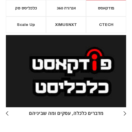
פודקאסט
אנרגיה 360
כלכליסט טק
Scale Up
XIMUSNXT
CTECH
יסייה חדשה
נפתח בכרטיסייה חדשה
מדברים כלכלה, עסקים ומה שביניהם